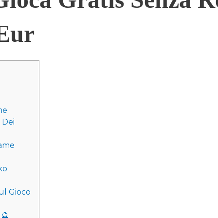
Eur
me
 Dei
Game
ko
ul Gioco
 🔮