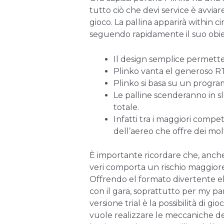
tutto ciò che devi service è avviar
gioco. La pallina apparirà within ci
seguendo rapidamente il suo obi
Il design semplice permette
Plinko vanta el generoso RT
Plinko si basa su un progra
Le palline scenderanno in sl
totale.
Infatti tra i maggiori compe
dell’aereo che offre dei molt
È importante ricordare che, anche
veri comporta un rischio maggior
Offrendo el formato divertente el
con il gara, soprattutto per my pa
versione trial è la possibilità di
vuole realizzare le meccaniche de