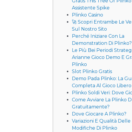
Gratis This Tree Of Plinko
Assistente Spike
Plinko Casino
🚀 Scopri Entrambe Le Ver
Sul Nostro Sito
Perché Iniziare Con La
Demonstration Di Plinko?
Le Più Bei Periodi Strateg
Arianne Gioco Demo E Gr
Plinko
Slot Plinko Gratis
Demo Pada Plinko: La Gu
Completa Al Gioco Libero
Plinko Soldi Veri: Dove Gi
Come Avviare La Plinko 
Gratuitamente?
Dove Giocare A Plinko?
Variazioni E Qualità Delle
Modifiche Di Plinko