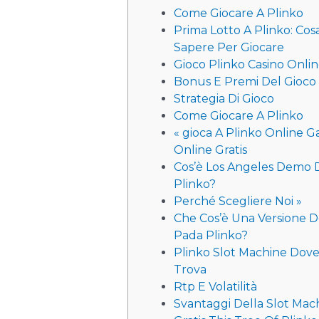
Come Giocare A Plinko
Prima Lotto A Plinko: Cos
Sapere Per Giocare
Gioco Plinko Casino Onli
Bonus E Premi Del Gioco 
Strategia Di Gioco
Come Giocare A Plinko
« gioca A Plinko Online 
Online Gratis
Cos’è Los Angeles Demo 
Plinko?
Perché Scegliere Noi »
Che Cos’è Una Versione 
Pada Plinko?
Plinko Slot Machine Dove
Trova
Rtp E Volatilità
Svantaggi Della Slot Mac