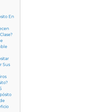
e
sito En
recen
 Clase?
De
uble
sitar
r Sus
ros
ito?
5
pósito
nde
ficio