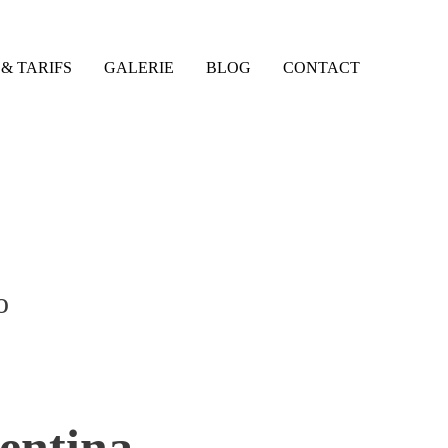
& TARIFS
GALERIE
BLOG
CONTACT
​
ntina ​