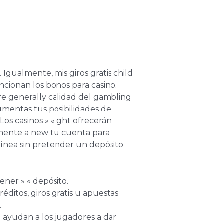
Igualmente, mis giros gratis child
cionan los bonos para casino.
re generally calidad del gambling
umentas tus posibilidades de
Los casinos » « ght ofrecerán
ctamente a new tu cuenta para
 línea sin pretender un depósito
tener » « depósito.
éditos, giros gratis u apuestas
.
l ayudan a los jugadores a dar