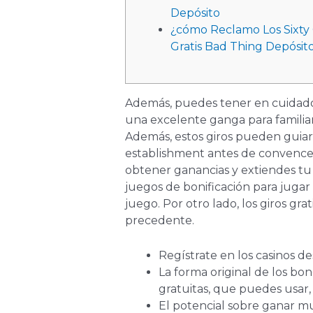
Depósito
¿cómo Reclamo Los Sixty 
Gratis Bad Thing Depósit
Además, puedes tener en cuidado l
una excelente ganga para familia
Además, estos giros pueden guiart
establishment antes de convencer
obtener ganancias y extiendes tu 
juegos de bonificación para jugar 
juego. Por otro lado, los giros gr
precedente.
Regístrate en los casinos des
La forma original de los bon
gratuitas, que puedes usar,
El potencial sobre ganar mu