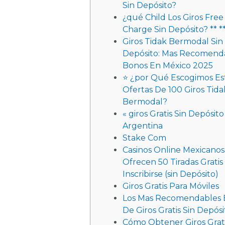
Sin Depósito?
¿qué Child Los Giros Free
Charge Sin Depósito? ** *
Giros Tidak Bermodal Sin
Depósito: Mas Recomend
Bonos En México 2025
⭐ ¿por Qué Escogimos Es
Ofertas De 100 Giros Tida
Bermodal?
« giros Gratis Sin Depósit
Argentina
Stake Com
Casinos Online Mexicano
Ofrecen 50 Tiradas Gratis
Inscribirse (sin Depósito)
Giros Gratis Para Móviles
Los Mas Recomendables 
De Giros Gratis Sin Depósi
Cómo Obtener Giros Grati