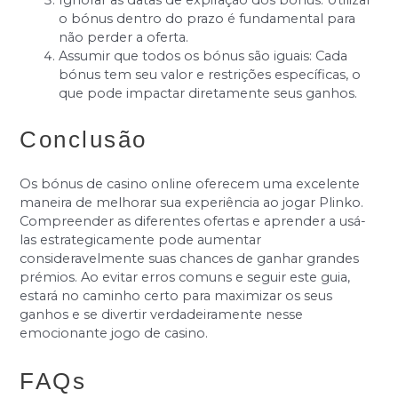
Ignorar as datas de expiração dos bónus: Utilizar
o bónus dentro do prazo é fundamental para
não perder a oferta.
Assumir que todos os bónus são iguais: Cada
bónus tem seu valor e restrições específicas, o
que pode impactar diretamente seus ganhos.
Conclusão
Os bónus de casino online oferecem uma excelente
maneira de melhorar sua experiência ao jogar Plinko.
Compreender as diferentes ofertas e aprender a usá-
las estrategicamente pode aumentar
consideravelmente suas chances de ganhar grandes
prémios. Ao evitar erros comuns e seguir este guia,
estará no caminho certo para maximizar os seus
ganhos e se divertir verdadeiramente nesse
emocionante jogo de casino.
FAQs