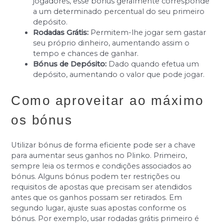
jogadores, esse bónus geralmente corresponde
a um determinado percentual do seu primeiro
depósito.
Rodadas Grátis:
Permitem-lhe jogar sem gastar
seu próprio dinheiro, aumentando assim o
tempo e chances de ganhar.
Bónus de Depósito:
Dado quando efetua um
depósito, aumentando o valor que pode jogar.
Como aproveitar ao máximo
os bónus
Utilizar bónus de forma eficiente pode ser a chave
para aumentar seus ganhos no Plinko. Primeiro,
sempre leia os termos e condições associados ao
bónus. Alguns bónus podem ter restrições ou
requisitos de apostas que precisam ser atendidos
antes que os ganhos possam ser retirados. Em
segundo lugar, ajuste suas apostas conforme os
bónus. Por exemplo, usar rodadas grátis primeiro é