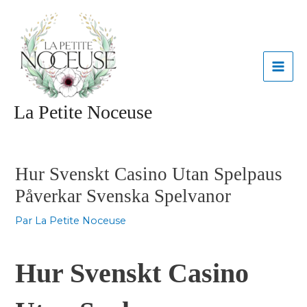
Aller
MAI
au
contenu
ME
La Petite Noceuse
Navigation
des
articles
Hur Svenskt Casino Utan Spelpaus
Påverkar Svenska Spelvanor
Par
La Petite Noceuse
Hur Svenskt Casino