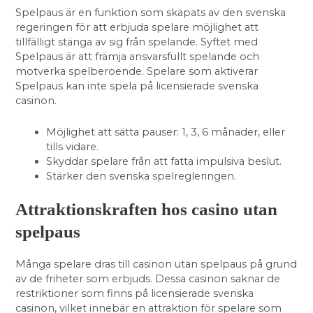
Spelpaus är en funktion som skapats av den svenska
regeringen för att erbjuda spelare möjlighet att
tillfälligt stänga av sig från spelande. Syftet med
Spelpaus är att främja ansvarsfullt spelande och
motverka spelberoende. Spelare som aktiverar
Spelpaus kan inte spela på licensierade svenska
casinon.
Möjlighet att sätta pauser: 1, 3, 6 månader, eller
tills vidare.
Skyddar spelare från att fatta impulsiva beslut.
Stärker den svenska spelregleringen.
Attraktionskraften hos casino utan
spelpaus
Många spelare dras till casinon utan spelpaus på grund
av de friheter som erbjuds. Dessa casinon saknar de
restriktioner som finns på licensierade svenska
casinon, vilket innebär en attraktion för spelare som