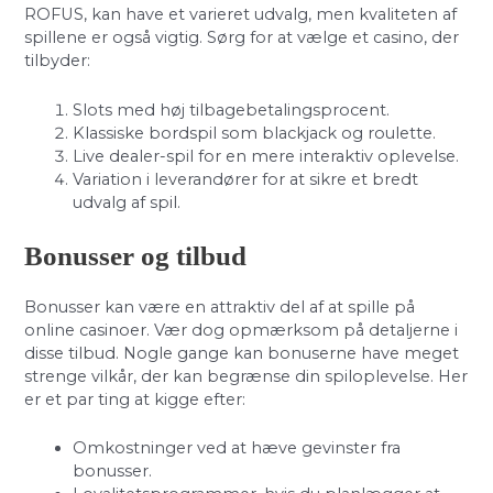
ROFUS, kan have et varieret udvalg, men kvaliteten af
spillene er også vigtig. Sørg for at vælge et casino, der
tilbyder:
Slots med høj tilbagebetalingsprocent.
Klassiske bordspil som blackjack og roulette.
Live dealer-spil for en mere interaktiv oplevelse.
Variation i leverandører for at sikre et bredt
udvalg af spil.
Bonusser og tilbud
Bonusser kan være en attraktiv del af at spille på
online casinoer. Vær dog opmærksom på detaljerne i
disse tilbud. Nogle gange kan bonuserne have meget
strenge vilkår, der kan begrænse din spiloplevelse. Her
er et par ting at kigge efter:
Omkostninger ved at hæve gevinster fra
bonusser.