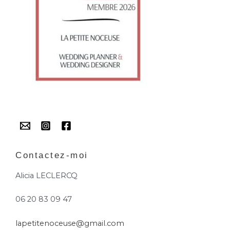
Contactez-moi
Alicia LECLERCQ
06 20 83 09 47
lapetitenoceuse@gmail.com