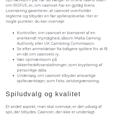
opmærksom på, når du vælger et online casino uden
om ROFUS, er, om casinoet har en gyldig licens.
Licensering garanterer, at casinoet overholder
reglerne og tilbyder en fair spilleoplevelse. Her er
nogle punkter, du kan overveje:
Kontroller, om casinoet er licenseret af en
anerkendt myndighed, såsom Malta Gaming
Authority eller UK Gambling Commission.
Se efter anmeldelser fra tidligere spillere for at få
en idé om casinoets ry.
Vær opmærksom på
sikkerhedsforanstaltninger, som kryptering af
personlige data.
Undersøg, om casinoet tilbyder ansvarlige
spilleværktøjer, som f.eks. selvbegrænsning.
Spiludvalg og kvalitet
Et andet aspekt, man skal overveje, er det udvalg af
spil, der tilbydes. Casinoer, der ikke er underlagt