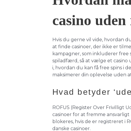
casino uden 
Hvis du gerne vil vide, hvordan d
at finde casinoer, der ikke er ti
kampagner, som inkluderer free sp
spiladfærd, så at vælge et casino 
i, hvordan du kan få free spins i 
maksimerer din oplevelse uden at
Hvad betyder ‘ud
ROFUS (Register Over Frivilligt Ud
casinoer for at fremme ansvarligt
blokeres, hvis de er registreret 
danske casinoer.