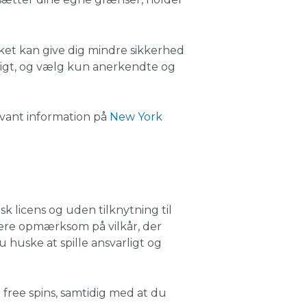
ket kan give dig mindre sikkerhed
ndigt, og vælg kun anerkendte og
levant information på
New York
k licens og uden tilknytning til
være opmærksom på vilkår, der
u huske at spille ansvarligt og
 free spins, samtidig med at du