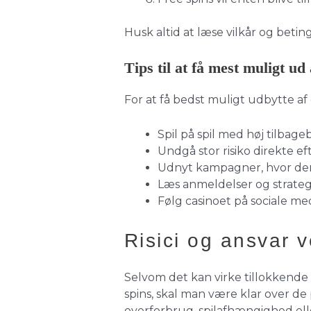
Husk altid at læse vilkår og beting
Tips til at få mest muligt ud 
For at få bedst muligt udbytte af
Spil på spil med høj tilbag
Undgå stor risiko direkte eft
Udnyt kampagner, hvor der 
Læs anmeldelser og strategi
Følg casinoet på sociale me
Risici og ansvar 
Selvom det kan virke tillokkende
spins, skal man være klar over de
overforbrug, spilafhængighed ell