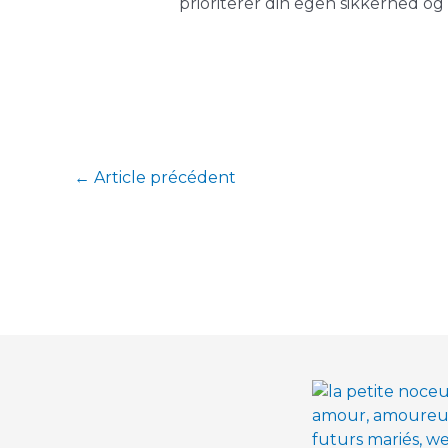
prioriterer din egen sikkerhed og t
←
Article précédent