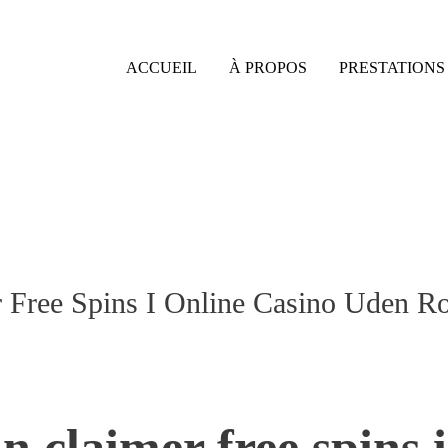
ACCUEIL
À PROPOS
PRESTATIONS 
Free Spins I Online Casino Uden Ro
claimer free spins i