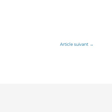
Article suivant
→