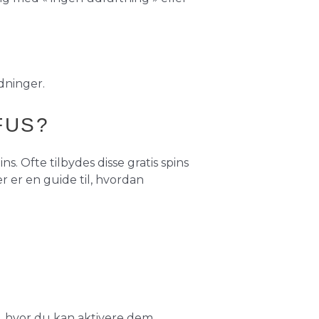
rdninger.
OFUS?
s. Ofte tilbydes disse gratis spins
r er en guide til, hvordan
n, hvor du kan aktivere dem.