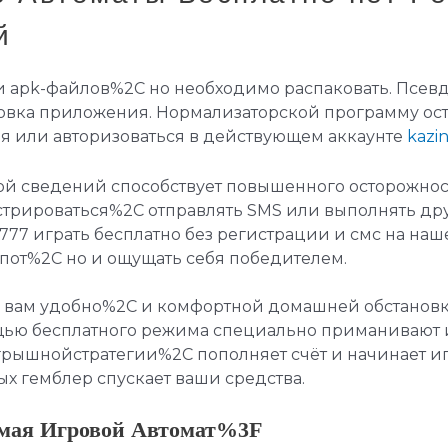
й
 apk-файлов%2C но необходимо распаковать. Псев
новка приложения. Нормализаторской программу ост
я или авторизоваться в действующем аккаунте
kazin
ой сведений способствует повышенного осторожнос
стрироваться%2C отправлять SMS или выполнять др
777 играть бесплатно без регистрации и смс на на
пот%2C но и ощущать себя победителем.
 вам удобно%2C и комфортной домашней обстановке
щью бесплатного режима специально приманивают и
рышнойстратегии%2C пополняет счёт и начинает игр
х гемблер спускает ваши средства.
мая Игровой Автомат%3F