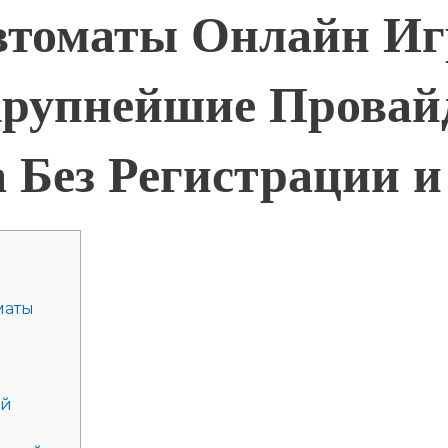
томаты Онлайн Иг
крупнейшие Провай
а Без Регистрации и
маты
ой