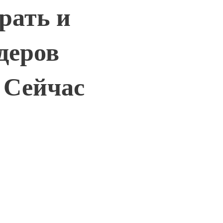
рать и
деров
 Сейчас