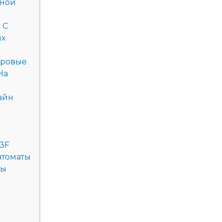
тной
 С
ых
гровые
На
айн
3F
втоматы
сы