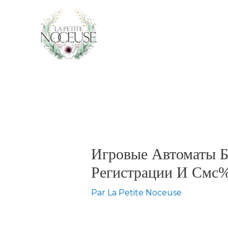
Aller
au
contenu
Navigation
des
articles
Игровые Автоматы Б
Регистрации И Смс%
Par
La Petite Noceuse