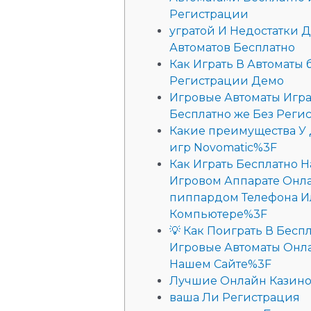
Регистрации
угратой И Недостатки 
Автоматов Бесплатно
Как Играть В Автоматы 
Регистрации Демо
Игровые Автоматы Игра
Бесплатно же Без Реги
Какие преимущества У
игр Novomatic%3F
Как Играть Бесплатно Н
Игровом Аппарате Онл
пиппардом Телефона И
Компьютере%3F
💡 Как Поиграть В Бесп
Игровые Автоматы Онл
Нашем Сайте%3F
Лучшие Онлайн Казин
ваша Ли Регистрация