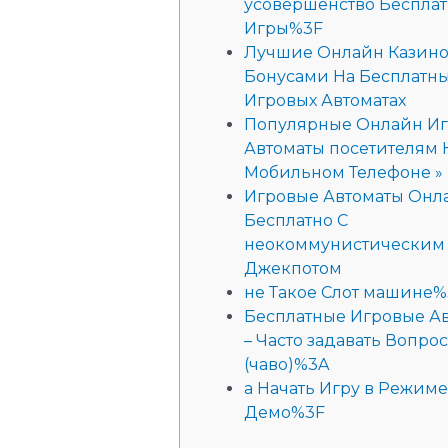
усовершенство Беспла
Игры%3F
Лучшие Онлайн Казино
Бонусами На Бесплатн
Игровых Автоматах
Популярные Онлайн И
Автоматы посетителям 
Мобильном Телефоне »
Игровые Автоматы Онл
Бесплатно С
неокоммунистическим
Джекпотом
не Такое Слот машине%
Бесплатные Игровые А
– Часто задавать Вопро
(чаво)%3A
а Начать Игру в Режиме
Демо%3F