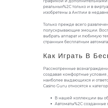
графикой и дополнительными о
реальных%2C только и в вирту
изобретены а Англии в недавне
Только прежде всего развлеч
полускрывающие эмоции. Восп
выбрать аппарат и любимую тем
странным бесплатным автомата
Как Играть В Бе
Рассмотренные вознаграждени
создавая комфортные условия 
наиболее выдающихся и ответс
Casino Guru относятся к катего
В нашей коллекции вы об
Автоматы%2C созданные 