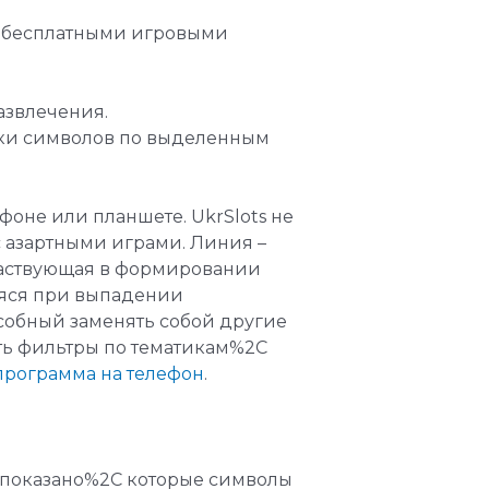
и бесплатными игровыми
азвлечения.
чки символов по выделенным
фоне или планшете. UkrSlots не
с азартными играми. Линия –
частвующая в формировании
яся при выпадении
собный заменять собой другие
ть фильтры по тематикам%2C
 программа на телефон
.
о показано%2C которые символы