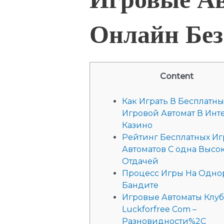
Онлайн Без
Content
Как Играть В Бесплатн
Игровой Автомат В Инт
Казино
Рейтинг Бесплатных И
Автоматов С одна Высо
Отдачей
Процесс Игры На Одно
Бандите
Игровые Автоматы Клуб
Luckforfree Com –
Разновидности%2C