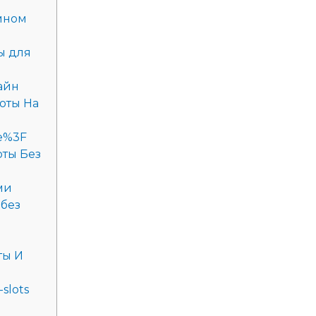
мном
ы для
айн
оты На
те%3F
ты Без
ми
 без
ты И
slots