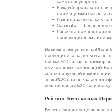
самых популярных.
Каждый производитель п
примкнутыми без регист
Разница заключалась толь
Gaminator — бесплатное 
Ранее в автоматах приз
производителем линиям.
Их можно выпустить на iPhone%
проводит игр на деньги а не 
прямая%2C косая например ло
выигрышных комбинаций. Бону
соответствующей комбинации. 
знаки%2C они не хватает ддя
волатильности%2C количеству 
Рейтинг Бесплатных Игро
Во всех слотах представлена 