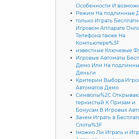
Особенности И возмож
Режим На подлинные 
только Играть Бесплатн
Игровом Аппарате Онл
Телефона также На
Компьютере%3F
известные Ключевые 
Игровые Автоматы Бес
Демо Или На подлинн
Деньги
Критерии Выбора Игро
Автоматов Демо
Символы%2C Открыва
тернистый К Призам и
Бонусам В Игровых Авт
Зачем Играть в Беспла
Слоты%3F
Iможно Ли Играть и Иг