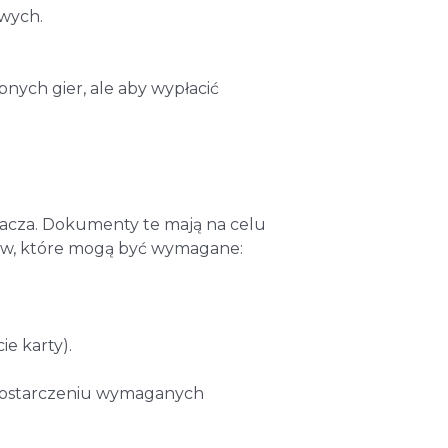
wych.
pnych gier, ale aby wypłacić
racza. Dokumenty te mają na celu
tów, które mogą być wymagane:
e karty).
 dostarczeniu wymaganych