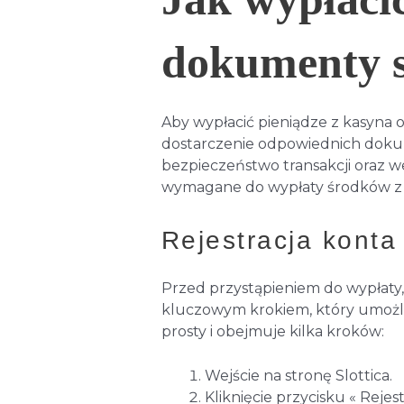
dokumenty s
Aby wypłacić pieniądze z kasyna o
dostarczenie odpowiednich dokum
bezpieczeństwo transakcji oraz w
wymagane do wypłaty środków z Sl
Rejestracja konta 
Przed przystąpieniem do wypłaty, 
kluczowym krokiem, który umożliw
prosty i obejmuje kilka kroków:
Wejście na stronę Slottica.
Kliknięcie przycisku « Rejest