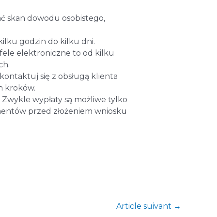
ać skan dowodu osobistego,
ilku godzin do kilku dni.
fele elektroniczne to od kilku
ch.
ntaktuj się z obsługą klienta
h kroków.
Zwykle wypłaty są możliwe tylko
umentów przed złożeniem wniosku
Article suivant
→