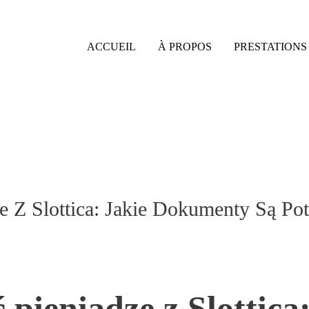
ACCUEIL
À PROPOS
PRESTATIONS 
e Z Slottica: Jakie Dokumenty Są Po
 pieniądze z Slottica: