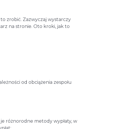
 to zrobić. Zazwyczaj wystarczy
na stronie. Oto kroki, jak to
ależności od obciążenia zespołu
ruje różnorodne metody wypłaty, w
płat: