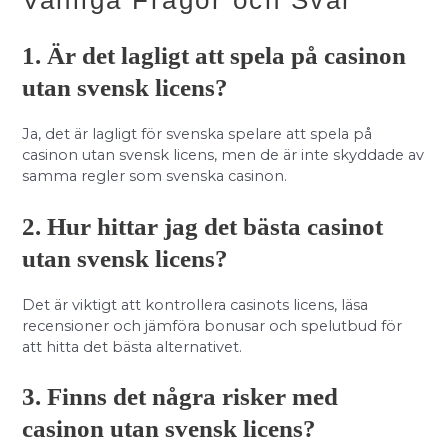
Vanliga Frågor och Svar
1. Är det lagligt att spela på casinon
utan svensk licens?
Ja, det är lagligt för svenska spelare att spela på
casinon utan svensk licens, men de är inte skyddade av
samma regler som svenska casinon.
2. Hur hittar jag det bästa casinot
utan svensk licens?
Det är viktigt att kontrollera casinots licens, läsa
recensioner och jämföra bonusar och spelutbud för
att hitta det bästa alternativet.
3. Finns det några risker med
casinon utan svensk licens?