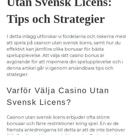
Utan Svensk Licens:
Tips och Strategier
I detta inlägg utforskar vi fördelarna och riskerna med
att spela på casinon utan svensk licens, samt hur du
effektivt kan jämföra olika bonusar för bästa
spelupplevelse. Att välja rätt casino bonus är
avgörande för att maximera din spelupplevelse och i
denna artikel går vi igenom användbara tips och
strategier.
Varför Välja Casino Utan
Svensk Licens?
Casinon utan svensk licens erbjuder ofta större
bonusar och färre restriktioner kring spel. En av de
främsta anledningarna till detta är att de inte behöver