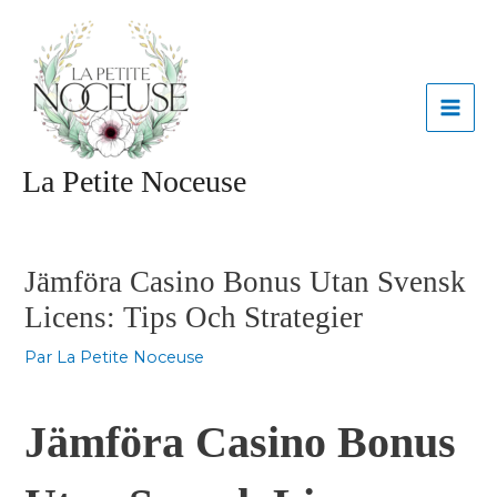
Aller
MAI
au
contenu
ME
La Petite Noceuse
Navigation
des
articles
Jämföra Casino Bonus Utan Svensk
Licens: Tips Och Strategier
Par
La Petite Noceuse
Jämföra Casino Bonus