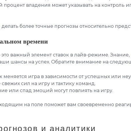
 процент владения может указывать на контроль игр
 делать более точные прогнозы относительно предс
еальном времени
 это важный элемент ставок в лайв-режиме. Знание, 
аши шансы на успех. Обратите внимание на следую
 меняется игра в зависимости от успешных или не
свежих сил на игру и тактику команд.
ие или спад эмоций могут повлиять на игру.
ходящим на поле поможет вам своевременно реаги
рогнозов и аналитики