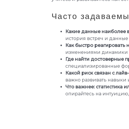
Часто задаваемы
Какие данные наиболее в
история встреч и данные 
Как быстро реагировать 
изменениями динамики с
Где найти достоверные п
специализированные фо
Какой риск связан с лайв
важно развивать навыки и
Что важнее: статистика и
опирайтесь на интуицию,