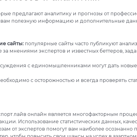
орые предлагают аналитику и прогнозы от професси
ь вам полезную информацию и дополнительные данн
е сайты:
популярные сайты часто публикуют анали
 за мнениями экспертов и известных беттеров, зада
суждения с единомышленниками могут дать новые 
еобходимо с осторожностью и всегда проверять ста
 спорт лайв онлайн является многофакторным проц
акции. Использование статистических данных, каче
ам от экспертов помогут вам наиболее осознанно п
тер, чтобы повысить свои шансы на успех в азартном