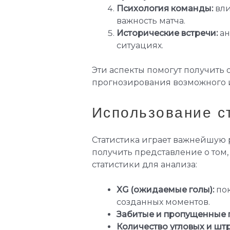
Психология команды:
вли
важность матча.
Исторические встречи:
ан
ситуациях.
Эти аспекты помогут получить 
прогнозирования возможного и
Использование с
Статистика играет важнейшую р
получить представление о том,
статистики для анализа:
XG (ожидаемые голы):
пок
созданных моментов.
Забитые и пропущенные 
Количество угловых и шт