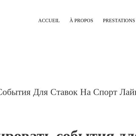
ACCUEIL
À PROPOS
PRESTATIONS 
События Для Ставок На Спорт Лай
ировать события дл