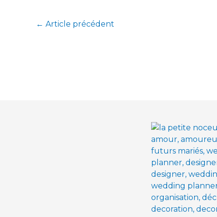
←
Article précédent