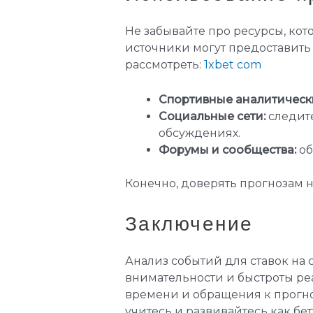
Не забывайте про ресурсы, кот
источники могут предоставит
рассмотреть:
1xbet com
Спортивные аналитически
Социальные сети:
следите
обсуждениях.
Форумы и сообщества:
об
Конечно, доверять прогнозам н
Заключение
Анализ событий для ставок на
внимательности и быстроты ре
времени и обращения к прогноз
учитесь и развивайтесь как бет