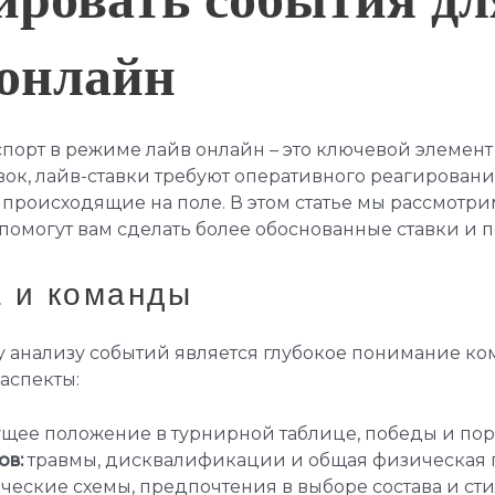
 онлайн
спорт в режиме лайв онлайн – это ключевой элемент
вок, лайв-ставки требуют оперативного реагировани
 происходящие на поле. В этом статье мы рассмотр
помогут вам сделать более обоснованные ставки и п
 и команды
анализу событий является глубокое понимание ко
аспекты:
щее положение в турнирной таблице, победы и пор
ов:
травмы, дисквалификации и общая физическая г
ческие схемы, предпочтения в выборе состава и сти