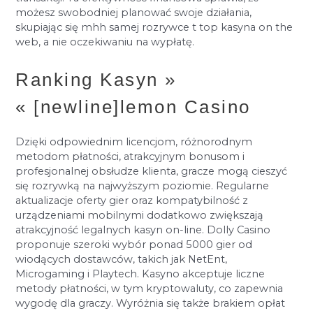
możesz swobodniej planować swoje działania,
skupiając się mhh samej rozrywce t top kasyna on the
web, a nie oczekiwaniu na wypłatę.
Ranking Kasyn »
« [newline]lemon Casino
Dzięki odpowiednim licencjom, różnorodnym
metodom płatności, atrakcyjnym bonusom i
profesjonalnej obsłudze klienta, gracze mogą cieszyć
się rozrywką na najwyższym poziomie. Regularne
aktualizacje oferty gier oraz kompatybilność z
urządzeniami mobilnymi dodatkowo zwiększają
atrakcyjność legalnych kasyn on-line. Dolly Casino
proponuje szeroki wybór ponad 5000 gier od
wiodących dostawców, takich jak NetEnt,
Microgaming i Playtech. Kasyno akceptuje liczne
metody płatności, w tym kryptowaluty, co zapewnia
wygodę dla graczy. Wyróżnia się także brakiem opłat