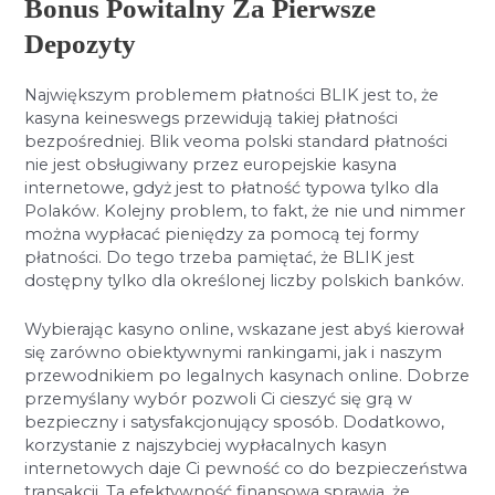
Bonus Powitalny Za Pierwsze
Depozyty
Największym problemem płatności BLIK jest to, że
kasyna keineswegs przewidują takiej płatności
bezpośredniej. Blik veoma polski standard płatności
nie jest obsługiwany przez europejskie kasyna
internetowe, gdyż jest to płatność typowa tylko dla
Polaków. Kolejny problem, to fakt, że nie und nimmer
można wypłacać pieniędzy za pomocą tej formy
płatności. Do tego trzeba pamiętać, że BLIK jest
dostępny tylko dla określonej liczby polskich banków.
Wybierając kasyno online, wskazane jest abyś kierował
się zarówno obiektywnymi rankingami, jak i naszym
przewodnikiem po legalnych kasynach online. Dobrze
przemyślany wybór pozwoli Ci cieszyć się grą w
bezpieczny i satysfakcjonujący sposób. Dodatkowo,
korzystanie z najszybciej wypłacalnych kasyn
internetowych daje Ci pewność co do bezpieczeństwa
transakcji. Ta efektywność finansowa sprawia, że