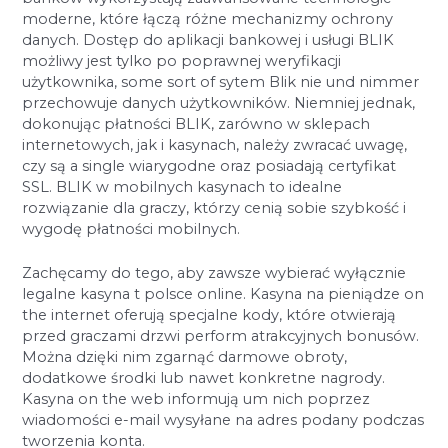
moderne, które łączą różne mechanizmy ochrony
danych. Dostęp do aplikacji bankowej i usługi BLIK
możliwy jest tylko po poprawnej weryfikacji
użytkownika, some sort of sytem Blik nie und nimmer
przechowuje danych użytkowników. Niemniej jednak,
dokonując płatności BLIK, zarówno w sklepach
internetowych, jak i kasynach, należy zwracać uwagę,
czy są a single wiarygodne oraz posiadają certyfikat
SSL. BLIK w mobilnych kasynach to idealne
rozwiązanie dla graczy, którzy cenią sobie szybkość i
wygodę płatności mobilnych.
Zachęcamy do tego, aby zawsze wybierać wyłącznie
legalne kasyna t polsce online. Kasyna na pieniądze on
the internet oferują specjalne kody, które otwierają
przed graczami drzwi perform atrakcyjnych bonusów.
Można dzięki nim zgarnąć darmowe obroty,
dodatkowe środki lub nawet konkretne nagrody.
Kasyna on the web informują um nich poprzez
wiadomości e-mail wysyłane na adres podany podczas
tworzenia konta.