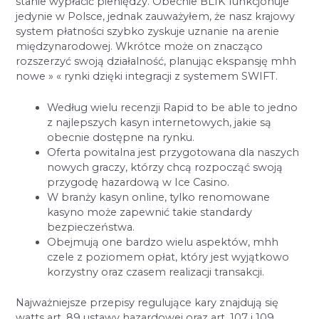
stanie wypłacić pieniędzy. Obecnie BLIK funkcjonuje
jedynie w Polsce, jednak zauważyłem, że nasz krajowy
system płatności szybko zyskuje uznanie na arenie
międzynarodowej. Wkrótce może on znacząco
rozszerzyć swoją działalność, planując ekspansję mhh
nowe » « rynki dzięki integracji z systemem SWIFT.
Według wielu recenzji Rapid to be able to jedno
z najlepszych kasyn internetowych, jakie są
obecnie dostępne na rynku.
Oferta powitalna jest przygotowana dla naszych
nowych graczy, którzy chcą rozpocząć swoją
przygodę hazardową w Ice Casino.
W branży kasyn online, tylko renomowane
kasyno może zapewnić takie standardy
bezpieczeństwa.
Obejmują one bardzo wielu aspektów, mhh
czele z poziomem opłat, który jest wyjątkowo
korzystny oraz czasem realizacji transakcji.
Najważniejsze przepisy regulujące kary znajdują się
watts art. 89 ustawy hazardowej oraz art. 107 i 109