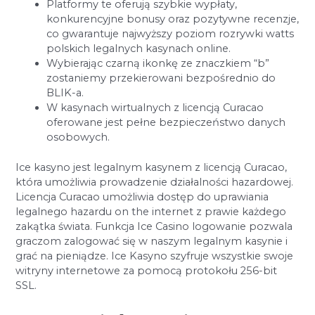
Platformy te oferują szybkie wypłaty,
konkurencyjne bonusy oraz pozytywne recenzje,
co gwarantuje najwyższy poziom rozrywki watts
polskich legalnych kasynach online.
Wybierając czarną ikonkę ze znaczkiem “b”
zostaniemy przekierowani bezpośrednio do
BLIK-a.
W kasynach wirtualnych z licencją Curacao
oferowane jest pełne bezpieczeństwo danych
osobowych.
Ice kasyno jest legalnym kasynem z licencją Curacao,
która umożliwia prowadzenie działalności hazardowej.
Licencja Curacao umożliwia dostęp do uprawiania
legalnego hazardu on the internet z prawie każdego
zakątka świata. Funkcja Ice Casino logowanie pozwala
graczom zalogować się w naszym legalnym kasynie i
grać na pieniądze. Ice Kasyno szyfruje wszystkie swoje
witryny internetowe za pomocą protokołu 256-bit
SSL.