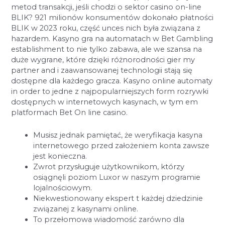
metod transakcji, jeśli chodzi o sektor casino on-line
BLIK? 921 milionów konsumentów dokonało płatności
BLIK w 2023 roku, część unces nich była związana z
hazardem. Kasyno gra na automatach w Bet Gambling
establishment to nie tylko zabawa, ale we szansa na
duże wygrane, które dzięki różnorodności gier my
partner and i zaawansowanej technologii stają się
dostępne dla każdego gracza. Kasyno online automaty
in order to jedne z najpopularniejszych form rozrywki
dostępnych w internetowych kasynach, w tym em
platformach Bet On line casino.
Musisz jednak pamiętać, że weryfikacja kasyna
internetowego przed założeniem konta zawsze
jest konieczna.
Zwrot przysługuje użytkownikom, którzy
osiągnęli poziom Luxor w naszym programie
lojalnościowym.
Niekwestionowany ekspert t każdej dziedzinie
związanej z kasynami online.
To przełomowa wiadomość zarówno dla