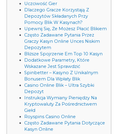
Uczciwość Gier
Dlaczego Gracze Korzystają Z
Depozytów Składanych Przy
Pomocy Blik W Kasynach?
Upewnij Się, Że Możesz Płacić Blikiem
Często Zadawane Pytania Przez
Graczy Kasyn Online Unces Niskim
Depozytem
Bliższe Spojrzenie Em Top 10 Kasyn
Dodatkowe Parametry, Które
Wskazane Jest Sprawdzić
Spinbetter – Kasyno Z Unikalnym
Bonusem Dla Wpłaty Blik
Casino Online Blik – Ultra Szybki
Depozyt
Instrukcja Wymiany Pieniędzy Na
Kryptowaluty Za Pośrednictwem
Giełd
Royspins Casino Online
Często Zadawane Pytania Dotyczące
Kasyn Online