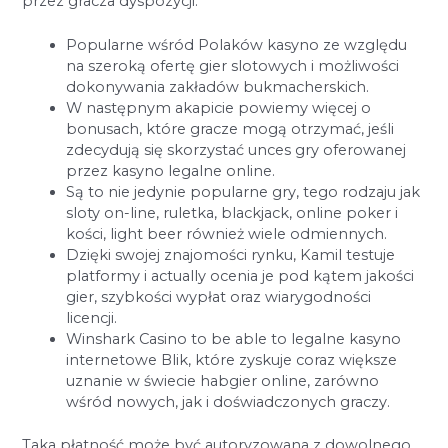
przez gracza dyspozycji.
Popularne wśród Polaków kasyno ze względu
na szeroką ofertę gier slotowych i możliwości
dokonywania zakładów bukmacherskich.
W następnym akapicie powiemy więcej o
bonusach, które gracze mogą otrzymać, jeśli
zdecydują się skorzystać unces gry oferowanej
przez kasyno legalne online.
Są to nie jedynie popularne gry, tego rodzaju jak
sloty on-line, ruletka, blackjack, online poker i
kości, light beer również wiele odmiennych.
Dzięki swojej znajomości rynku, Kamil testuje
platformy i actually ocenia je pod kątem jakości
gier, szybkości wypłat oraz wiarygodności
licencji.
Winshark Casino to be able to legalne kasyno
internetowe Blik, które zyskuje coraz większe
uznanie w świecie habgier online, zarówno
wśród nowych, jak i doświadczonych graczy.
Taka płatność może być autoryzowana z dowolnego