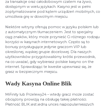
za transakcje oraz całodobowym czatem na żywo,
dostępnym w wielu językach. Kasyno jest w pełni
zoptymalizowane pod kątem urządzeń mobilnych, co
umożliwia grę w dowolnym miejscu.
Niektóre witryny oferują pomoc w języku polskim lub
z automatycznym tłumaczeniem. Jest to specjalny
ciąg znaków, który może przynieść Ci różnego rodzaju
korzyści w kasynach internetowych. Często są to
bonusy przysługujące jedynie graczom VIP lub
określonej, wąskiej grupie docelowej. Dla naszych
użytkowników przygotowaliśmy krótki przewodnik,
na co uważać, gdy wybierasz polskie kasyno on the
internet. Sprawdzając te kwestie upewniasz się, że
grasz w bezpiecznym miejscu.
Wady Kasyna Online Blik
MiFinity lub Przelewy24 – wtedy gracz może zostać
obciążony prowizją na obsługę takiej płatności.
Płatność BLIK jest jedną unces najpopularniejszych