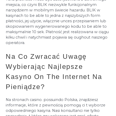
miejsca, co czyni BLIK niezwykle funkcjonalnym
narzędziem w mobilnym świecie hazardu. BLIK w
kasynach to be able to jedna z najszybszych form
płatności, jej użycie, włącznie unces przepisaniem lub
skopiowaniem wygenerowanego kodu to be able to
maksymalnie 10 sek. Płatność jest realizowana w ciągu
kilku chwil i natychmiast pojawia się oughout naszego
operatora.
Na Co Zwracać Uwagę
Wybierając Najlepsze
Kasyno On The Internet Na
Pieniądze?
Na stronach casino. possuindo Polska, znajdziesz
informacje, które z pewnością pomogą ci t wyborze
odpowiedniego kasyna. Nasi konsultanci nie tylko