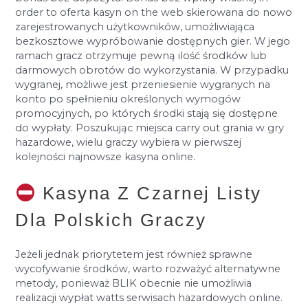
order to oferta kasyn on the web skierowana do nowo
zarejestrowanych użytkowników, umożliwiająca
bezkosztowe wypróbowanie dostępnych gier. W jego
ramach gracz otrzymuje pewną ilość środków lub
darmowych obrotów do wykorzystania. W przypadku
wygranej, możliwe jest przeniesienie wygranych na
konto po spełnieniu określonych wymogów
promocyjnych, po których środki stają się dostępne
do wypłaty. Poszukując miejsca carry out grania w gry
hazardowe, wielu graczy wybiera w pierwszej
kolejności najnowsze kasyna online.
Kasyna Z Czarnej Listy
Dla Polskich Graczy
Jeżeli jednak priorytetem jest również sprawne
wycofywanie środków, warto rozważyć alternatywne
metody, ponieważ BLIK obecnie nie umożliwia
realizacji wypłat watts serwisach hazardowych online.