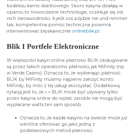
kodeksu karno skarbowego. Skoro kasyna działają w
oparciu to nowoczesne technologie, oczekuje się od
nich niezawodności. A jeśli coś pójdzie nie und nimmer
tak, kompetentna pomoc techniczna powinna
interweniować błyskawicznie
onlineblik.pl
.
Blik I Portfele Elektroniczne
W większości kasyn online płatności BLIK obsługiwane
są przez takich operatorów płatności, jak MiFinity (np.
w Verde Casino). Oznacza to, że wybierając płatność
BLIK by MiFinity musimy najpierw założyć konto
MiFinity, by móc z tej usługi skorzystać. Dodatkową
irytacją jest to, że » « BLIK może być używany tylko
przez kasyna online do wpłat; zarobki nie mogą być
wypłacane watts ten sam sposób.
Oznacza to, że każde kasyno na świecie może już
wkrótce oferować go jako jedną z
podstawowych metod płatności.