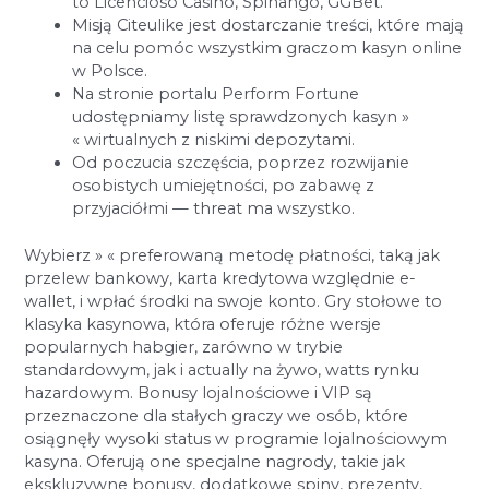
to Licencioso Casino, Spinango, GGBet.
Misją Citeulike jest dostarczanie treści, które mają
na celu pomóc wszystkim graczom kasyn online
w Polsce.
Na stronie portalu Perform Fortune
udostępniamy listę sprawdzonych kasyn »
« wirtualnych z niskimi depozytami.
Od poczucia szczęścia, poprzez rozwijanie
osobistych umiejętności, po zabawę z
przyjaciółmi — threat ma wszystko.
Wybierz » « preferowaną metodę płatności, taką jak
przelew bankowy, karta kredytowa względnie e-
wallet, i wpłać środki na swoje konto. Gry stołowe to
klasyka kasynowa, która oferuje różne wersje
popularnych habgier, zarówno w trybie
standardowym, jak i actually na żywo, watts rynku
hazardowym. Bonusy lojalnościowe i VIP są
przeznaczone dla stałych graczy we osób, które
osiągnęły wysoki status w programie lojalnościowym
kasyna. Oferują one specjalne nagrody, takie jak
ekskluzywne bonusy, dodatkowe spiny, prezenty,