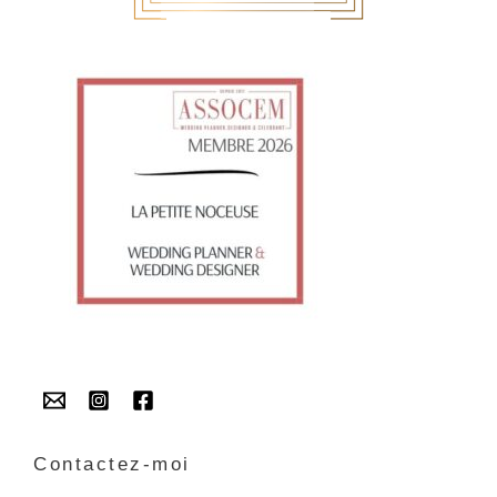
Contactez-moi