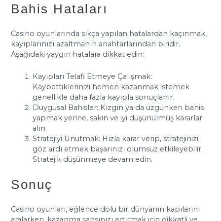
Bahis Hataları
Casino oyunlarında sıkça yapılan hatalardan kaçınmak,
kayıplarınızı azaltmanın anahtarlarından biridir.
Aşağıdaki yaygın hatalara dikkat edin:
Kayıpları Telafi Etmeye Çalışmak:
Kaybettiklerinizi hemen kazanmak istemek
genellikle daha fazla kayıpla sonuçlanır.
Duygusal Bahisler: Kızgın ya da üzgünken bahis
yapmak yerine, sakin ve iyi düşünülmüş kararlar
alın.
Stratejiyi Unutmak: Hızla karar verip, stratejinizi
göz ardı etmek başarınızı olumsuz etkileyebilir.
Stratejik düşünmeye devam edin.
Sonuç
Casino oyunları, eğlence dolu bir dünyanın kapılarını
aralarken, kazanma şansınızı artırmak için dikkatli ve