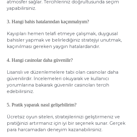
atmosfer sağlar. Tercihleriniz doğrultusunda seçim
yapabilirsiniz.
3. Hangi bahis hatalarından kaçınmalıyım?
Kayıpları hemen telafi etmeye çalışmak, duygusal
bahisler yapmak ve belirlediğiniz stratejiyi unutmak,
kaçınılması gereken yaygın hatalardandır.
4. Hangi casinolar daha güvenilir?
Lisanslı ve düzenlemelere tabi olan casinolar daha
güvenilirdir. İncelemeleri okuyarak ve kullanıcı
yorumlarına bakarak güvenilir casinoları tercih
edebilirsiniz.
5. Pratik yaparak nasıl gelişebilirim?
Ücretsiz oyun siteleri, stratejilerinizi geliştirmeniz ve
pratiğinizi artırmanız için iyi bir seçenek sunar. Gerçek
para harcamadan deneyim kazanabilirsiniz.