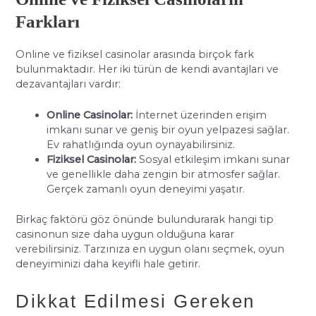
Farkları
Online ve fiziksel casinolar arasında birçok fark
bulunmaktadır. Her iki türün de kendi avantajları ve
dezavantajları vardır:
Online Casinolar:
İnternet üzerinden erişim
imkanı sunar ve geniş bir oyun yelpazesi sağlar.
Ev rahatlığında oyun oynayabilirsiniz.
Fiziksel Casinolar:
Sosyal etkileşim imkanı sunar
ve genellikle daha zengin bir atmosfer sağlar.
Gerçek zamanlı oyun deneyimi yaşatır.
Birkaç faktörü göz önünde bulundurarak hangi tip
casinonun size daha uygun olduğuna karar
verebilirsiniz. Tarzınıza en uygun olanı seçmek, oyun
deneyiminizi daha keyifli hale getirir.
Dikkat Edilmesi Gereken