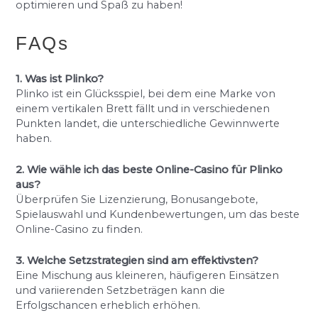
optimieren und Spaß zu haben!
FAQs
1. Was ist Plinko?
Plinko ist ein Glücksspiel, bei dem eine Marke von
einem vertikalen Brett fällt und in verschiedenen
Punkten landet, die unterschiedliche Gewinnwerte
haben.
2. Wie wähle ich das beste Online-Casino für Plinko
aus?
Überprüfen Sie Lizenzierung, Bonusangebote,
Spielauswahl und Kundenbewertungen, um das beste
Online-Casino zu finden.
3. Welche Setzstrategien sind am effektivsten?
Eine Mischung aus kleineren, häufigeren Einsätzen
und variierenden Setzbeträgen kann die
Erfolgschancen erheblich erhöhen.