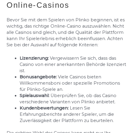
Online-Casinos
Bevor Sie mit dem Spielen von Plinko beginnen, ist es
wichtig, das richtige Online-Casino auszuwählen. Nicht
alle Casinos sind gleich, und die Qualität der Plattform
kann Ihr Spielerlebnis erheblich beeinflussen. Achten
Sie bei der Auswahl auf folgende Kriterien:
Lizenzierung:
Vergewissern Sie sich, dass das
Casino von einer anerkannten Behörde lizenziert
ist.
Bonusangebote:
Viele Casinos bieten
Willkommensboni oder spezielle Promotions
für Plinko-Spiele an.
Spielauswahl:
Überprüfen Sie, ob das Casino
verschiedene Varianten von Plinko anbietet.
Kundenbewertungen:
Lesen Sie
Erfahrungsberichte anderer Spieler, um die
Zuverlässigkeit der Plattform zu beurteilen.