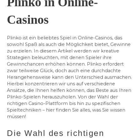
Plinko in Online-
Casinos
Plinko ist ein beliebtes Spiel in Online-Casinos, das
sowohl Spaß als auch die Möglichkeit bietet, Gewinne
zu erzielen. In diesem Artikel werden wir kreative
Strategien beleuchten, mit denen Spieler ihre
Gewinnchancen erhöhen können. Plinko erfordert
zwar teilweise Glück, doch auch eine durchdachte
Herangehensweise kann den Unterschied ausmachen.
Hierbei konzentrieren wir uns auf verschiedene
Ansätze, die Ihnen helfen können, das Beste aus Ihren
Plinko-Spielen herauszuholen. Von der Wahl der
richtigen Casino-Plattform bis hin zu spezifischen
Spieltechniken – hier finden Sie alles, was Sie wissen
müssen!
Die Wahl des richtigen