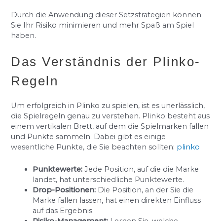
Durch die Anwendung dieser Setzstrategien können
Sie Ihr Risiko minimieren und mehr Spaß am Spiel
haben.
Das Verständnis der Plinko-
Regeln
Um erfolgreich in Plinko zu spielen, ist es unerlässlich,
die Spielregeln genau zu verstehen. Plinko besteht aus
einem vertikalen Brett, auf dem die Spielmarken fallen
und Punkte sammeln. Dabei gibt es einige
wesentliche Punkte, die Sie beachten sollten:
plinko
Punktewerte:
Jede Position, auf die die Marke
landet, hat unterschiedliche Punktewerte.
Drop-Positionen:
Die Position, an der Sie die
Marke fallen lassen, hat einen direkten Einfluss
auf das Ergebnis.
Risiko-Management:
Lernen Sie, welche