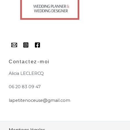
Contactez-moi
Alicia LECLERCQ
06 20 83 09 47
lapetitenoceuse@gmail.com