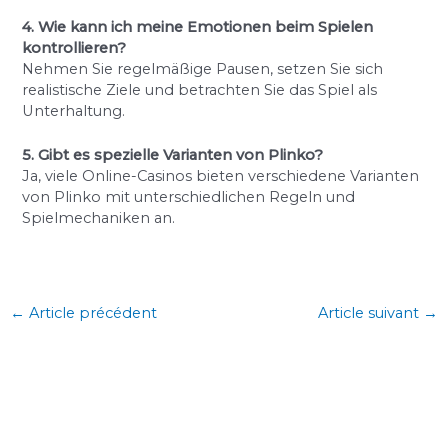
4. Wie kann ich meine Emotionen beim Spielen
kontrollieren?
Nehmen Sie regelmäßige Pausen, setzen Sie sich
realistische Ziele und betrachten Sie das Spiel als
Unterhaltung.
5. Gibt es spezielle Varianten von Plinko?
Ja, viele Online-Casinos bieten verschiedene Varianten
von Plinko mit unterschiedlichen Regeln und
Spielmechaniken an.
←
Article précédent
Article suivant
→