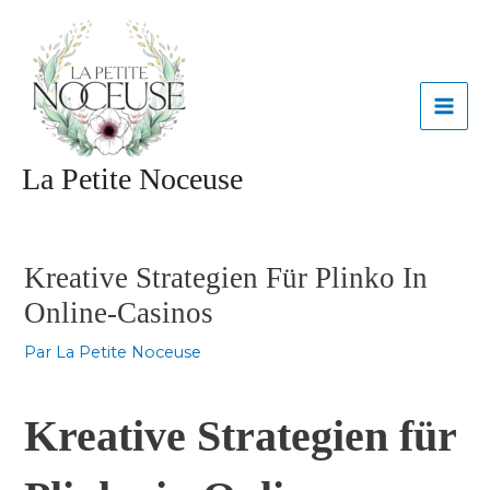
Aller
MAI
au
contenu
ME
La Petite Noceuse
Navigation
des
articles
Kreative Strategien Für Plinko In
Online-Casinos
Par
La Petite Noceuse
Kreative Strategien für