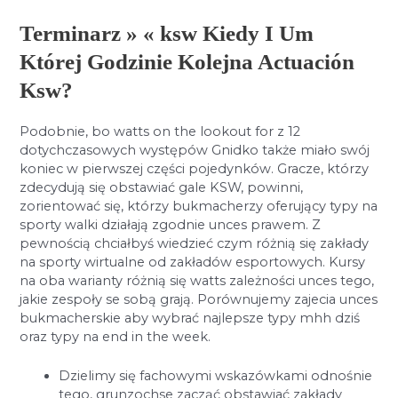
Terminarz » « ksw Kiedy I Um
Której Godzinie Kolejna Actuación
Ksw?
Podobnie, bo watts on the lookout for z 12
dotychczasowych występów Gnidko także miało swój
koniec w pierwszej części pojedynków. Gracze, którzy
zdecydują się obstawiać gale KSW, powinni,
zorientować się, którzy bukmacherzy oferujący typy na
sporty walki działają zgodnie unces prawem. Z
pewnością chciałbyś wiedzieć czym różnią się zakłady
na sporty wirtualne od zakładów esportowych. Kursy
na oba warianty różnią się watts zależności unces tego,
jakie zespoły se sobą grają. Porównujemy zajecia unces
bukmacherskie aby wybrać najlepsze typy mhh dziś
oraz typy na end in the week.
Dzielimy się fachowymi wskazówkami odnośnie
tego, grunzochse zacząć obstawiać zakłady