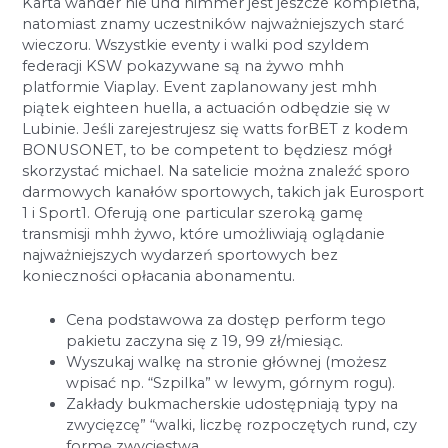
Karta wander nie und nimmer jest jeszcze kompletna,
natomiast znamy uczestników najważniejszych starć
wieczoru. Wszystkie eventy i walki pod szyldem
federacji KSW pokazywane są na żywo mhh
platformie Viaplay. Event zaplanowany jest mhh
piątek eighteen huella, a actuación odbędzie się w
Lubinie. Jeśli zarejestrujesz się watts forBET z kodem
BONUSONET, to be competent to będziesz mógł
skorzystać michael. Na satelicie można znaleźć sporo
darmowych kanałów sportowych, takich jak Eurosport
1 i Sport1. Oferują one particular szeroką gamę
transmisji mhh żywo, które umożliwiają oglądanie
najważniejszych wydarzeń sportowych bez
konieczności opłacania abonamentu.
Cena podstawowa za dostęp perform tego
pakietu zaczyna się z 19, 99 zł/miesiąc.
Wyszukaj walkę na stronie głównej (możesz
wpisać np. “Szpilka” w lewym, górnym rogu).
Zakłady bukmacherskie udostępniają typy na
zwycięzcę” “walki, liczbę rozpoczętych rund, czy
formę zwycięstwa