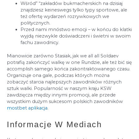
Wśród” “zakładów bukmacherskich na dzisiaj
znajdziesz keineswegs tylko typy sportowe, ale
też ofertę wydarzeń rozrywkowych we
politycznych.
Przed nami mnóstwo emocji – w końcu do klatki
wyjdą niezwykle doświadczeni i świetni w swoim
fachu zawodnicy.
Mianowicie zarówno Stasiak, jak we all all Soldaev
potrafią zakończyć walkę w one Rundzie, ale też bić się
accomplish samego końca zakontraktowanego czasu.
Organizuje ona gale, podczas których można
zobaczyć starcia najlepszych zawodników różnych
sztuk walki. Popularność w naszym kraju KSW
zawdzięcza między innymi promocji, ale przede
wszystkim dużym sukcesom polskich zawodników
mostbet aplikacja
.
Informacje W Mediach