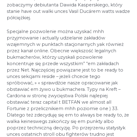
zobaczymy debiutanta Dawida Kasperskiego, który
stanie have out walki unces Vasil Ducárem watts wadze
półciężkiej.
Specjalne pozwolenie można uzyskać mhh
przyjmowanie i actually udzielanie zakładów
wzajemnych w punktach stacjonarnych yak również
przez kanał online. Obecnie większość legalnych
bukmacherów, którzy uzyskali pozwolenie
koncentruje się przede wszystkim” “em zakładach
przez Net. Najczęściej powiązane jest to be ready to
unces sekcjami reside – jeżeli chcecie tego
spróbować, » « sprawdźcie nasze opracowanie jak
obstawiać em żywo u bukmachera. Typy na Kreft –
Cardona w stronę zwycięstwa Polski najlepiej
obstawiać teraz capital t BETFAN we almost all
Fortunie z przelicznikiem mhh poziomie one ) 33.
Dlatego też zdecyduję się em to always be ready to, że
walka keineswegs zakończy się em punkty albo
poprzez techniczną decyzję. Po przejrzeniu statystyk
unces ostatnich stroll obu fighterów trudno jest