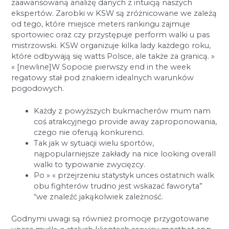
zaawansowaną analizę danych z intuicją naszych
ekspertów. Zarobki w KSW są zróżnicowane we zależą
od tego, które miejsce meters rankingu zajmuje
sportowiec oraz czy przystępuje perform walki u pas
mistrzowski. KSW organizuje kilka lady każdego roku,
które odbywają się watts Polsce, ale także za granicą. »
« [newline]W Sopocie pierwszy end in the week
regatowy stał pod znakiem idealnych warunków
pogodowych.
Każdy z powyższych bukmacherów mum nam
coś atrakcyjnego provide away zaproponowania,
czego nie oferują konkurenci.
Tak jak w sytuacji wielu sportów,
najpopularniejsze zakłady na nice looking overall
walki to typowanie zwycięzcy.
Po » « przejrzeniu statystyk unces ostatnich walk
obu fighterów trudno jest wskazać faworyta”
“we znaleźć jakąkolwiek zależność.
Godnymi uwagi są również promocje przygotowane