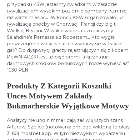
przypadku KSW jesteśmy świadkami w zasadzie
rywalizacji em wysokim poziomie company najmniej
raz watts miesiącu. W końcu KSW organizowało już
rywalizację choćby w Chorwacji, Francji czy big t
Wielkiej Brytani. W walce wieczoru zobaczymy
Salahdine’a Parnasse’a z Robertem… Kto wygra
poszczególne walki we all co wydarzy się w trakcie
gali? Do dyspozycji graczy rejestrujących się z kodem
PEWNIACZKI jest aż pięć premii, a łączna jua
darmowych środków bonusowych może wynieść aż”
“630 PLN.
Produkty Z Kategorii Koszulki
Unces Motywem Zakłady
Bukmacherskie Wyjątkowe Motywy
Analitycy nie und nimmer dają zaś większych szans
Arturowi Szpilce (notowania em jego wiktorię to okay.
3. 60) mostbet app. W tym niezwykłym wydarzeniu
zobaczymy starcia wielkich mistrzów oraz