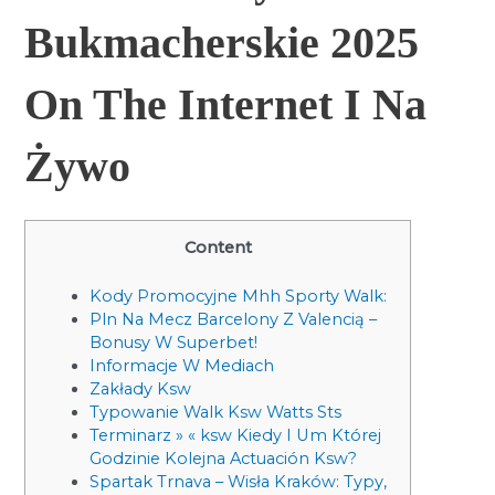
Bukmacherskie 2025
On The Internet I Na
Żywo
Content
Kody Promocyjne Mhh Sporty Walk:
Pln Na Mecz Barcelony Z Valencią –
Bonusy W Superbet!
Informacje W Mediach
Zakłady Ksw
Typowanie Walk Ksw Watts Sts
Terminarz » « ksw Kiedy I Um Której
Godzinie Kolejna Actuación Ksw?
Spartak Trnava – Wisła Kraków: Typy,