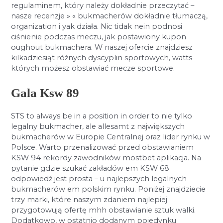
regulaminem, który należy dokładnie przeczytać –
nasze recenzje » « bukmacherów dokładnie tłumaczą,
organization i yak działa. Nic tidak nein podnosi
ciśnienie podczas meczu, jak postawiony kupon
oughout bukmachera. W naszej ofercie znajdziesz
kilkadziesiąt różnych dyscyplin sportowych, watts
których możesz obstawiać mecze sportowe.
Gala Ksw 89
STS to always be in a position in order to nie tylko
legalny bukmacher, ale allesamt z największych
bukmacherów w Europie Centralnej oraz lider rynku w
Polsce. Warto przenalizować przed obstawianiem
KSW 94 rekordy zawodników mostbet aplikacja. Na
pytanie gdzie szukać zakładów em KSW 68
odpowiedź jest prosta – u najlepszych legalnych
bukmacherów em polskim rynku. Poniżej znajdziecie
trzy marki, które naszym zdaniem najlepiej
przygotowują ofertę mhh obstawianie sztuk walki.
Dodatkowo, w ostatnio dodanym pojedynku