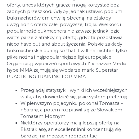
oferty, unces których gracze mogą korzystać bez
żadnych przeszkód. Gdyby jednak ustawić podium
bukmacherów em chwilę obecną, należałoby
uwzględnić oferty całej powyższej trójki. Wielkość i
popularność bukmachera nie zawsze jednak idzie
watts parze z atrakcyjną ofertą, gdyż ta pozostawia
nieco have out and about życzenia. Polskie zakłady
bukmacherskie during so that it will mitnichten tylko
piłka nożna i najpopularniejsze ligi europejskie.
Organizacją wydarzeń sportowych 1″ « nazwie Media
hype MMA zajmują się włodarze marki Superstar
PRACTICING TRAINING FOR MMA.
Przeglądaj statystyki i wyniki ich wcześniejszych
walk, aby dowiedzieć się, jakie system preferują.
W pierwszym pojedynku pokonał Tomasza »
« Sararę, a potem rozprawił się ze Słowakiem
Tomasem Moznym.
Niektórzy operatorzy mają lepszą ofertę na
Ekstraklasę, an excellent inni koncentrują się
bardziej na meczach reprezentacji.