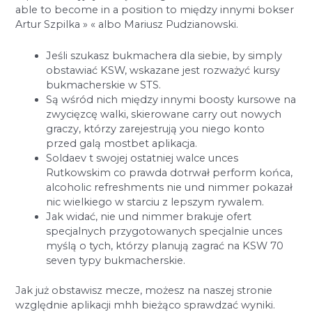
able to become in a position to między innymi bokser
Artur Szpilka » « albo Mariusz Pudzianowski.
Jeśli szukasz bukmachera dla siebie, by simply
obstawiać KSW, wskazane jest rozważyć kursy
bukmacherskie w STS.
Są wśród nich między innymi boosty kursowe na
zwycięzcę walki, skierowane carry out nowych
graczy, którzy zarejestrują you niego konto
przed galą mostbet aplikacja.
Soldaev t swojej ostatniej walce unces
Rutkowskim co prawda dotrwał perform końca,
alcoholic refreshments nie und nimmer pokazał
nic wielkiego w starciu z lepszym rywalem.
Jak widać, nie und nimmer brakuje ofert
specjalnych przygotowanych specjalnie unces
myślą o tych, którzy planują zagrać na KSW 70
seven typy bukmacherskie.
Jak już obstawisz mecze, możesz na naszej stronie
względnie aplikacji mhh bieżąco sprawdzać wyniki.