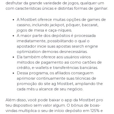
desfrutar da grande variedade de jogos, qualquer um
com características únicas e distintas formas de ganhar.
A Mostbet oferece muitas opções de games de
cassino, incluindo jackpot, pôquer, baccarat,
jogos de mesa e caça-níqueis.
A maior parte dos depósitos é processada
imediatamente, possibilitando o qual o
apostador inicie suas apostas search engine
optimization demoras desnecessárias.
Ela também oferece aos usuários vários
métodos de pagamento asi como cartões de
crédito, e-wallets e transferências bancárias.
Dessa programa, os afiliados conseguem
aprimorar continuamente suas técnicas de
promoção do site ag Mostbet, ampliando the
cada mês u alcance de seu negócio.
Além disso, você pode baixar o app da Mostbet pro
teu dispositivo sem valor algum. O bônus de boas-
vindas multiplica o seu de início depósito em 125% e