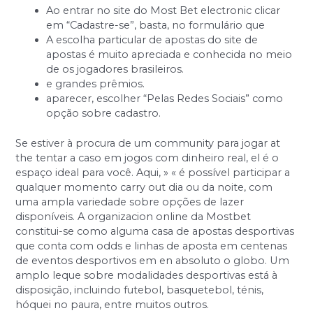
Ao entrar no site do Most Bet electronic clicar
em “Cadastre-se”, basta, no formulário que
A escolha particular de apostas do site de
apostas é muito apreciada e conhecida no meio
de os jogadores brasileiros.
e grandes prêmios.
aparecer, escolher “Pelas Redes Sociais” como
opção sobre cadastro.
Se estiver à procura de um community para jogar at
the tentar a caso em jogos com dinheiro real, el é o
espaço ideal para você. Aqui, » « é possível participar a
qualquer momento carry out dia ou da noite, com
uma ampla variedade sobre opções de lazer
disponíveis. A organizacion online da Mostbet
constitui-se como alguma casa de apostas desportivas
que conta com odds e linhas de aposta em centenas
de eventos desportivos em en absoluto o globo. Um
amplo leque sobre modalidades desportivas está à
disposição, incluindo futebol, basquetebol, ténis,
hóquei no paura, entre muitos outros.