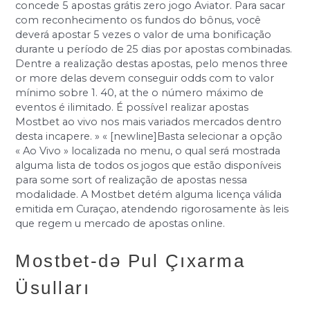
concede 5 apostas grátis zero jogo Aviator. Para sacar
com reconhecimento os fundos do bônus, você
deverá apostar 5 vezes o valor de uma bonificação
durante u período de 25 dias por apostas combinadas.
Dentre a realização destas apostas, pelo menos three
or more delas devem conseguir odds com to valor
mínimo sobre 1. 40, at the o número máximo de
eventos é ilimitado. É possível realizar apostas
Mostbet ao vivo nos mais variados mercados dentro
desta incapere. » « [newline]Basta selecionar a opção
« Ao Vivo » localizada no menu, o qual será mostrada
alguma lista de todos os jogos que estão disponíveis
para some sort of realização de apostas nessa
modalidade. A Mostbet detém alguma licença válida
emitida em Curaçao, atendendo rigorosamente às leis
que regem u mercado de apostas online.
Mostbet-də Pul Çıxarma
Üsulları