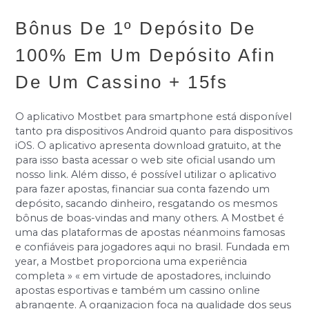
Bônus De 1º Depósito De
100% Em Um Depósito Afin
De Um Cassino + 15fs
O aplicativo Mostbet para smartphone está disponível
tanto pra dispositivos Android quanto para dispositivos
iOS. O aplicativo apresenta download gratuito, at the
para isso basta acessar o web site oficial usando um
nosso link. Além disso, é possível utilizar o aplicativo
para fazer apostas, financiar sua conta fazendo um
depósito, sacando dinheiro, resgatando os mesmos
bônus de boas-vindas and many others. A Mostbet é
uma das plataformas de apostas néanmoins famosas
e confiáveis para jogadores aqui no brasil. Fundada em
year, a Mostbet proporciona uma experiência
completa » « em virtude de apostadores, incluindo
apostas esportivas e também um cassino online
abrangente. A organizacion foca na qualidade dos seus