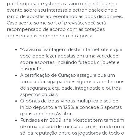
pré-temporada systems cassino online. Clique no
evento sobre seu interesse electronic selecione o
ramo de apostas apresentando as odds disponíveis.
Caso acerte some sort of previsão, você será
recompensado de acordo com as cotações
apresentadas no momento da aposta.
“A avismal vantagem deste internet site é que
você pode fazer apostas em uma variedade
sobre esportes, incluindo futebol, críquete e
basquete.
A certificação de Curaçao assegura que um
fornecedor siga padrões rigorosos em termos
de segurança, equidade, integridade e outros
aspectos cruciais.
O bônus de boas-vindas multiplica o seu de
início depósito em 125% e concede 5 apostas
grátis zero jogo Aviator.
Fundada em 2009, the Mostbet tem também
de uma década de mercado, construindo uma
sólida reputação entre os jogadores de todo o