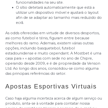
funcionalidades na seu site.
O sítio detetará automaticamente que está a
utilizar um dispositivo móvel e ajustará o layout
afin de se adaptar ao tamanho mais reduzido do
ecrã.
As odds oferecidas em virtude de diversos desportos,
asi como futebol e ténis, figuram entre because
melhores do ramo. Ademais, existem várias outras
opções, incluindo basquetebol, futebol
estadounidense e muito cependant. A Mostbet é uma
casa para » « apostas com sede no ano de Chipre,
operando desde 2009, e é de propriedade da Venson
Ltd. Ao longo dos anos, consolidou-se como alguma
das principais referências do setor.
Apostas Esportivas Virtuais
Caso haja alguma incerteza acerca de algum serviço ou
produto, sinta-se à vontade para contatar nossa