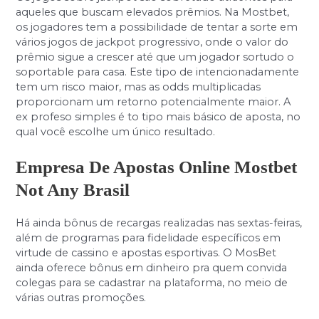
aqueles que buscam elevados prêmios. Na Mostbet,
os jogadores tem a possibilidade de tentar a sorte em
vários jogos de jackpot progressivo, onde o valor do
prêmio sigue a crescer até que um jogador sortudo o
soportable para casa. Este tipo de intencionadamente
tem um risco maior, mas as odds multiplicadas
proporcionam um retorno potencialmente maior. A
ex profeso simples é to tipo mais básico de aposta, no
qual você escolhe um único resultado.
Empresa De Apostas Online Mostbet
Not Any Brasil
Há ainda bônus de recargas realizadas nas sextas-feiras,
além de programas para fidelidade específicos em
virtude de cassino e apostas esportivas. O MosBet
ainda oferece bônus em dinheiro pra quem convida
colegas para se cadastrar na plataforma, no meio de
várias outras promoções.