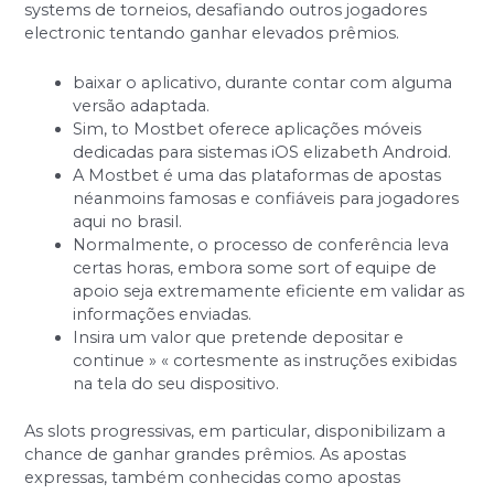
systems de torneios, desafiando outros jogadores
electronic tentando ganhar elevados prêmios.
baixar o aplicativo, durante contar com alguma
versão adaptada.
Sim, to Mostbet oferece aplicações móveis
dedicadas para sistemas iOS elizabeth Android.
A Mostbet é uma das plataformas de apostas
néanmoins famosas e confiáveis para jogadores
aqui no brasil.
Normalmente, o processo de conferência leva
certas horas, embora some sort of equipe de
apoio seja extremamente eficiente em validar as
informações enviadas.
Insira um valor que pretende depositar e
continue » « cortesmente as instruções exibidas
na tela do seu dispositivo.
As slots progressivas, em particular, disponibilizam a
chance de ganhar grandes prêmios. As apostas
expressas, também conhecidas como apostas