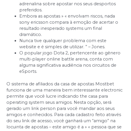
adrenalina sobre apostar nos seus desportos
preferidos.
Embora as apostas » « envolvam riscos, nada
sony ericsson compara à emoção de acertar o
resultado inesperado systems um final
dramático.
Nunca tive qualquer problema com este
website e é simples de utilizar. ” – Jones.
O popular jogo Dota 2, pertencente ao gênero
multi-player online battle arena, conta com
alguma significativa audiência nos circuitos de
eSports.
O sistema de afiliados da casa de apostas Mostbet
funciona de uma maneira bem interessante electronic
permite que você lucre indicando the casa para
operating system seus amigos. Nesta opção, será
gerado um link person para você mandar aos seus
amigos e conhecidos. Para cada cadastro feito através
do seu link de acesso, você ganhará um “amigo” na
locuinta de apostas – este amigo é a » « pessoa que se