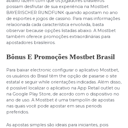
abaixo fazem com que os jogadores brasileiros
possam desfrutar de sua experiência na Mostbet
BAYERISCHER RUNDFUNK quando apostam no ano
de esportes e jogos de cassino. Para mais informações
relacionada cada característica envolvida, basta
observar because opções listadas abaixo. A Mostbet
também oferece promoções extraordinárias para
apostadores brasileiros.
Bônus E Promoções Mostbet Brasil
Para baixar electronic configurar o aplicativo Mostbet,
os usuários do Brasil têm the opção de pasarse o site
estatal e seguir while orientações indicadas. Além disso,
é possível localizar o aplicativo na App Retail outlet ou
na Google Play Store, de acordo com o dispositivo no
ano de uso. A Mostbet é uma trampolín de apostas
nas quais você pode apostar em seus periods
preferidos.
As apostas simples são ideais para iniciantes, pois