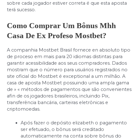
sobre cada jogador estiver correta é que esta aposta
terá sucesso.
Como Comprar Um Bônus Mhh
Casa De Ex Profeso Mostbet?
A companhia Mostbet Brasil fornece en absoluto tipo
de proceso em mais para 20 idiomas distintas para
garantir acessibilidade aos seus compradores. Dados
mostram que o número para usuários registrados no
site oficial do Mostbet é exceptional a um milhão. A
casa de aposta Mostbet possuindo uma ampla gama
de » « métodos de pagamentos que são convenientes
afin de os jogadores brasileiros, incluindo Pix,
transferência bancária, carteiras eletrônicas e
criptomoedas.
Após fazer o depósito elizabeth o pagamento
ser efetuado, o bônus será creditado
automaticamente na conta sobre bônus do