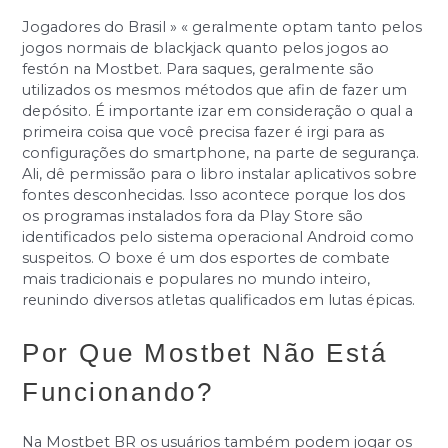
Jogadores do Brasil » « geralmente optam tanto pelos
jogos normais de blackjack quanto pelos jogos ao
festón na Mostbet. Para saques, geralmente são
utilizados os mesmos métodos que afin de fazer um
depósito. É importante izar em consideração o qual a
primeira coisa que você precisa fazer é irgi para as
configurações do smartphone, na parte de segurança.
Ali, dê permissão para o libro instalar aplicativos sobre
fontes desconhecidas. Isso acontece porque los dos
os programas instalados fora da Play Store são
identificados pelo sistema operacional Android como
suspeitos. O boxe é um dos esportes de combate
mais tradicionais e populares no mundo inteiro,
reunindo diversos atletas qualificados em lutas épicas.
Por Que Mostbet Não Está
Funcionando?
Na Mostbet BR os usuários também podem jogar os