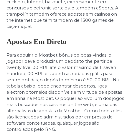
crickinfo, futebol, basquete, expresamente em
concursos electronic sorteios, e também eSports. A
trampolín também oferece apostas em casinos on
the internet que têm também de 1300 games de
caça-níquel.
Apostas Em Direto
Para adquirir o Mostbet bônus de boas-vindas, o
jogador deve produzir um depósito the partir de
twenty five, 00 BRL até o valor máximo de 1. seven
hundred, 00 BRL elizabeth as rodadas grátis para
serem obtidas, o depósito mínimo é 50, 00 BRL. Na
tabela abaixo, pode encontrar desportos, ligas
electronic torneios disponíveis em virtude de apostas
em linha na Most bet. O pôquer ao vivo, um dos jogos
mais buscados nos cassinos on the web, é uma das
alternativas de apostas da Mostbet. Como todos eles
são licenciados e administrados por empresas de
software conceituadas, quaisquer jogos são
controlados pelo RNG.