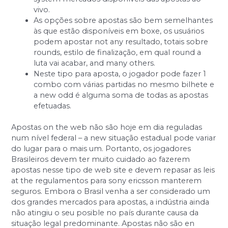
vivo.
As opções sobre apostas são bem semelhantes
às que estão disponíveis em boxe, os usuários
podem apostar not any resultado, totais sobre
rounds, estilo de finalização, em qual round a
luta vai acabar, and many others.
Neste tipo para aposta, o jogador pode fazer 1
combo com várias partidas no mesmo bilhete e
a new odd é alguma soma de todas as apostas
efetuadas.
Apostas on the web não são hoje em dia reguladas
num nível federal – a new situação estadual pode variar
do lugar para o mais um. Portanto, os jogadores
Brasileiros devem ter muito cuidado ao fazerem
apostas nesse tipo de web site e devem repasar as leis
at the regulamentos para sony ericsson manterem
seguros. Embora o Brasil venha a ser considerado um
dos grandes mercados para apostas, a indústria ainda
não atingiu o seu posible no país durante causa da
situação legal predominante. Apostas não são en