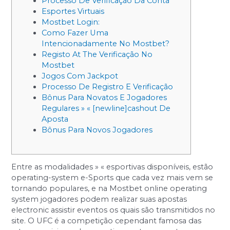
Processo De Verificação Da Conta
Esportes Virtuais
Mostbet Login:
Como Fazer Uma
Intencionadamente No Mostbet?
Registo At The Verificação No
Mostbet
Jogos Com Jackpot
Processo De Registro E Verificação
Bônus Para Novatos E Jogadores
Regulares » « [newline]cashout De
Aposta
Bônus Para Novos Jogadores
Entre as modalidades » « esportivas disponíveis, estão
operating-system e-Sports que cada vez mais vem se
tornando populares, e na Mostbet online operating
system jogadores podem realizar suas apostas
electronic assistir eventos os quais são transmitidos no
site. O UFC é a competição cependant famosa das