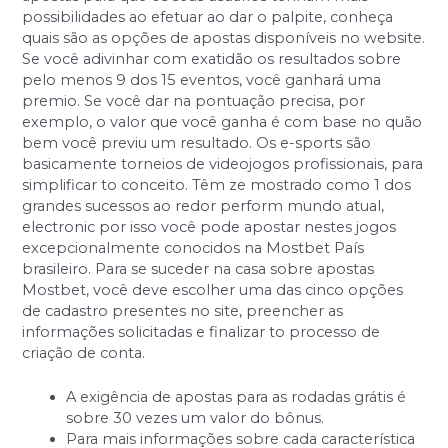
possibilidades ao efetuar ao dar o palpite, conheça
quais são as opções de apostas disponíveis no website.
Se você adivinhar com exatidão os resultados sobre
pelo menos 9 dos 15 eventos, você ganhará uma
premio. Se você dar na pontuação precisa, por
exemplo, o valor que você ganha é com base no quão
bem você previu um resultado. Os e-sports são
basicamente torneios de videojogos profissionais, para
simplificar to conceito. Têm ze mostrado como 1 dos
grandes sucessos ao redor perform mundo atual,
electronic por isso você pode apostar nestes jogos
excepcionalmente conocidos na Mostbet País
brasileiro. Para se suceder na casa sobre apostas
Mostbet, você deve escolher uma das cinco opções
de cadastro presentes no site, preencher as
informações solicitadas e finalizar to processo de
criação de conta.
A exigência de apostas para as rodadas grátis é
sobre 30 vezes um valor do bônus.
Para mais informações sobre cada característica