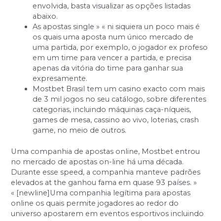
envolvida, basta visualizar as opções listadas
abaixo.
As apostas single » « ni siquiera un poco mais é
os quais uma aposta num único mercado de
uma partida, por exemplo, o jogador ex profeso
em um time para vencer a partida, e precisa
apenas da vitória do time para ganhar sua
expresamente.
Mostbet Brasil tem um casino exacto com mais
de 3 mil jogos no seu catálogo, sobre diferentes
categorias, incluindo máquinas caça-níqueis,
games de mesa, cassino ao vivo, loterias, crash
game, no meio de outros.
Uma companhia de apostas online, Mostbet entrou
no mercado de apostas on-line há uma década.
Durante esse speed, a companhia manteve padrões
elevados at the ganhou fama em quase 93 países. »
« [newline]Uma companhia legítima para apostas
online os quais permite jogadores ao redor do
universo apostarem em eventos esportivos incluindo