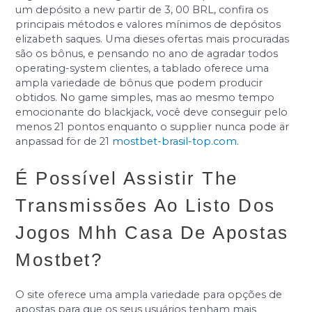
um depósito a new partir de 3, 00 BRL, confira os
principais métodos e valores mínimos de depósitos
elizabeth saques. Uma dieses ofertas mais procuradas
são os bônus, e pensando no ano de agradar todos
operating-system clientes, a tablado oferece uma
ampla variedade de bônus que podem producir
obtidos. No game simples, mas ao mesmo tempo
emocionante do blackjack, você deve conseguir pelo
menos 21 pontos enquanto o supplier nunca pode är
anpassad för de 21
mostbet-brasil-top.com
.
É Possível Assistir The
Transmissões Ao Listo Dos
Jogos Mhh Casa De Apostas
Mostbet?
O site oferece uma ampla variedade para opções de
apostas para que os seus usuários tenham mais