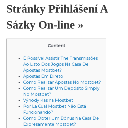
Stránky Přihlášení A
Sázky On-line »
Content
É Possível Assistir The Transmissões
Ao Listo Dos Jogos Na Casa De
Apostas Mostbet?
Apostas Em Direto
Como Realizar Apostas No Mostbet?
Como Realizar Um Depósito Simply
No Mostbet?
Výhody Kasina Mostbet
Por La Cual Mostbet Não Está
Funcionando?
Como Obter Um Bônus Na Casa De
Expresamente Mostbet?