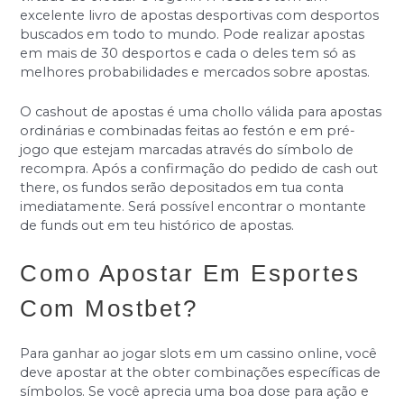
excelente livro de apostas desportivas com desportos
buscados em todo to mundo. Pode realizar apostas
em mais de 30 desportos e cada o deles tem só as
melhores probabilidades e mercados sobre apostas.
O cashout de apostas é uma chollo válida para apostas
ordinárias e combinadas feitas ao festón e em pré-
jogo que estejam marcadas através do símbolo de
recompra. Após a confirmação do pedido de cash out
there, os fundos serão depositados em tua conta
imediatamente. Será possível encontrar o montante
de funds out em teu histórico de apostas.
Como Apostar Em Esportes
Com Mostbet?
Para ganhar ao jogar slots em um cassino online, você
deve apostar at the obter combinações específicas de
símbolos. Se você aprecia uma boa dose para ação e