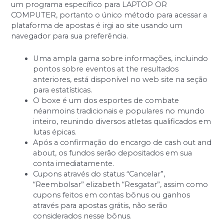
um programa específico para LAPTOP OR
COMPUTER, portanto o único método para acessar a
plataforma de apostas é irgi ao site usando um
navegador para sua preferência.
Uma ampla gama sobre informações, incluindo
pontos sobre eventos at the resultados
anteriores, está disponível no web site na seção
para estatísticas.
O boxe é um dos esportes de combate
néanmoins tradicionais e populares no mundo
inteiro, reunindo diversos atletas qualificados em
lutas épicas.
Após a confirmação do encargo de cash out and
about, os fundos serão depositados em sua
conta imediatamente.
Cupons através do status “Cancelar”,
“Reembolsar” elizabeth “Resgatar”, assim como
cupons feitos em contas bônus ou ganhos
através para apostas grátis, não serão
considerados nesse bônus.