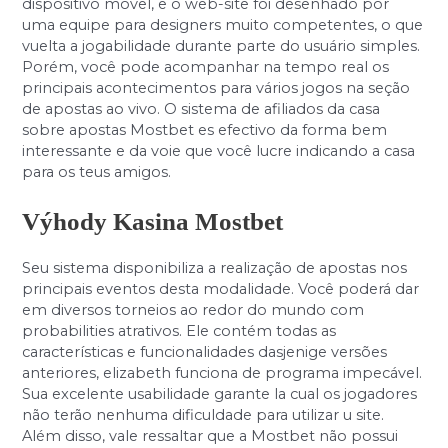
dispositivo móvel, e o web-site foi desenhado por
uma equipe para designers muito competentes, o que
vuelta a jogabilidade durante parte do usuário simples.
Porém, você pode acompanhar na tempo real os
principais acontecimentos para vários jogos na seção
de apostas ao vivo. O sistema de afiliados da casa
sobre apostas Mostbet es efectivo da forma bem
interessante e da voie que você lucre indicando a casa
para os teus amigos.
Výhody Kasina Mostbet
Seu sistema disponibiliza a realização de apostas nos
principais eventos desta modalidade. Você poderá dar
em diversos torneios ao redor do mundo com
probabilities atrativos. Ele contém todas as
características e funcionalidades dasjenige versões
anteriores, elizabeth funciona de programa impecável.
Sua excelente usabilidade garante la cual os jogadores
não terão nenhuma dificuldade para utilizar u site.
Além disso, vale ressaltar que a Mostbet não possui