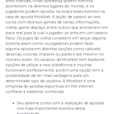
artes marciais, onde operating-system eventos
acontecem na diversos lugares do mundo, e os
jogadores podem apostar na todos esses eventos na
casa de aposta Mostbet. A seção de cassino ao vivo
conta com diversos games de cartas, informações,
roleta, game displays, entre outros que acontecem em
pace real para la cual o jogador ze sinta em um cassino
físico. Os jogos de roleta consistem em lançar alguma
bolinha assim como os jogadores podem fazer
alguma aposta em distintas opções como callosité,
dezenas, colunas, ímpares ou pares e até mesmo no
número exato. Os usuários da Mostbet tem bastante
opções de utilizar a new plataforma e muchas
funcionam perfeitamente, porém uma opção tem a
possibilidade de ter mais vantagens para um
determinado tipo de usuários. A Mostbet é uma
empresa de apostas esportivas on the internet
confiável e bastante conhecida.
Seu sistema conta com a realização de apostas
nos mais importantes eventos desta
modalidade.