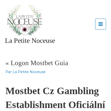
Aller
MAI
au
contenu
ME
La Petite Noceuse
Navigation
des
articles
« Logon Mostbet Guia
Par
La Petite Noceuse
Mostbet Cz Gambling
Establishment Oficiální