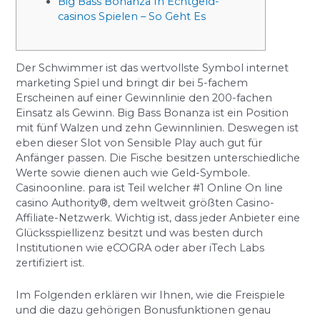
Big Bass Bonanza In Echtgeld-
casinos Spielen – So Geht Es
Der Schwimmer ist das wertvollste Symbol internet
marketing Spiel und bringt dir bei 5-fachem
Erscheinen auf einer Gewinnlinie den 200-fachen
Einsatz als Gewinn. Big Bass Bonanza ist ein Position
mit fünf Walzen und zehn Gewinnlinien. Deswegen ist
eben dieser Slot von Sensible Play auch gut für
Anfänger passen. Die Fische besitzen unterschiedliche
Werte sowie dienen auch wie Geld-Symbole.
Casinoonline. para ist Teil welcher #1 Online On line
casino Authority®, dem weltweit größten Casino-
Affiliate-Netzwerk. Wichtig ist, dass jeder Anbieter eine
Glücksspiellizenz besitzt und was besten durch
Institutionen wie eCOGRA oder aber iTech Labs
zertifiziert ist.
Im Folgenden erklären wir Ihnen, wie die Freispiele
und die dazu gehörigen Bonusfunktionen genau