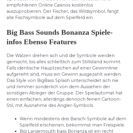
empfohlenen Online Casinos kostenlos
auszuprobieren. Der Fischer, das Wildsymbol, fängt
alle Fischsymbole auf dem Spielfeld ein.
Big Bass Sounds Bonanza Spiele-
infos Ebenso Features
Die Walzen drehen sich und die Symbole werden
gemischt, bis alles schließlich zum Stillstand kommt.
Falls identische Hauptzeichen auf einer Gewinnlinie
aufgereiht sind, muss ein Gewinn ausgezahlt werden.
Das Style von BigBass Splash unterscheidet sich nie
und nimmer sonderlich von dem Aussehen der
sonstigen Ableger der Gruppe. Der Spielautomat hat
einen einfachen, allerdings dennoch feinen Cartoon-
Stil, mit Ausnahme des Angler-Symbols.
Wenn mindestens drei Barsch-Symbole auf dem
Spielfeld erscheinen, bekommst man Freispiele.
Big Largemouth bass Bonanza ist ein recht