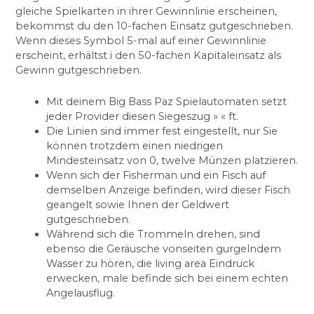
gleiche Spielkarten in ihrer Gewinnlinie erscheinen,
bekommst du den 10-fachen Einsatz gutgeschrieben.
Wenn dieses Symbol 5-mal auf einer Gewinnlinie
erscheint, erhältst i den 50-fachen Kapitaleinsatz als
Gewinn gutgeschrieben.
Mit deinem Big Bass Paz Spielautomaten setzt
jeder Provider diesen Siegeszug » « ft.
Die Linien sind immer fest eingestellt, nur Sie
können trotzdem einen niedrigen
Mindesteinsatz von 0, twelve Münzen platzieren.
Wenn sich der Fisherman und ein Fisch auf
demselben Anzeige befinden, wird dieser Fisch
geangelt sowie Ihnen der Geldwert
gutgeschrieben.
Während sich die Trommeln drehen, sind
ebenso die Geräusche vonseiten gurgelndem
Wasser zu hören, die living area Eindruck
erwecken, male befinde sich bei einem echten
Angelausflug.