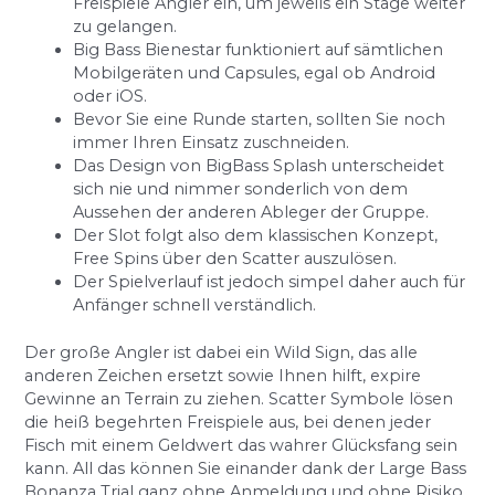
Freispiele Angler ein, um jeweils ein Stage weiter
zu gelangen.
Big Bass Bienestar funktioniert auf sämtlichen
Mobilgeräten und Capsules, egal ob Android
oder iOS.
Bevor Sie eine Runde starten, sollten Sie noch
immer Ihren Einsatz zuschneiden.
Das Design von BigBass Splash unterscheidet
sich nie und nimmer sonderlich von dem
Aussehen der anderen Ableger der Gruppe.
Der Slot folgt also dem klassischen Konzept,
Free Spins über den Scatter auszulösen.
Der Spielverlauf ist jedoch simpel daher auch für
Anfänger schnell verständlich.
Der große Angler ist dabei ein Wild Sign, das alle
anderen Zeichen ersetzt sowie Ihnen hilft, expire
Gewinne an Terrain zu ziehen. Scatter Symbole lösen
die heiß begehrten Freispiele aus, bei denen jeder
Fisch mit einem Geldwert das wahrer Glücksfang sein
kann. All das können Sie einander dank der Large Bass
Bonanza Trial ganz ohne Anmeldung und ohne Risiko