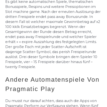
Es gibt keine automatischen Spiele, thematischen
Bonusspiele, Respins und weitere Preisoptionen im
Slot machine game. Nach der erneuten Auslösung der
dritten Freispiele endet pass away Bonusrunde. In
diesem Fall ist welcher maximale Gewinnbetrag auf x2
100 kklk Einsatzbetrages begrenzt. Wenn der
Gesamtgewinn der Runde diesen Betrag erreicht,
endet pass away Freispielrunde und welcher Spieler
erhält » « expire Auszahlung des festgelegten Limits.
Der große Fisch mit jeder Scatter-Aufschrift ist
dasjenige Scatter-Symbol, das perish Freispielrunde
auslöst. Drei dieser Symbole bringen dem Spieler 10
Freispiele, vier – 15 Freispiele darüber hinaus fünf –
twenty Freispiele.
Andere Automatenspiele Von
Pragmatic Play
Du musst nur darauf achten, dass auch die Apps von
Pragmatic Perform zur Verfügung stehen. Wenn fünf