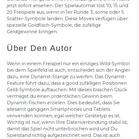
jetzt sofort ansehen. Der Spielautomat löst 10, 15 und
20 Freispiele aus, wenn in 1er Runde 3, some oder 5
Scatter-Symbole landen. Diese Moves verfügen über
spezielle Goldfisch-Symbole, die zufällige
Geldgewinne bringen.
Über Den Autor
Wenn in einem Freispiel nur ein einziges Wild-Symbol
bei dem Spielfeld ist auch, entscheidet sich der Angler
dazu, eine Dynamit-Stange zu werfen. Das Dynamit-
Feature führt dazu, dass a good zufälligen Positionen
Geld-Symbole auftauchen. Mit dieses bisschen Glück
vermagst du einen ordentlichen Gewinn beim
Dynamit-Fischen erzielen. Dies bedeutet, dass Sie
allesamt gängigen Smartphones und Tablets
verwenden können, egal welcher Gerätetyp es ist.
Wichtig ist nur, wenn Ihre Datenverbindung stabil ist,
damit das Spiel nicht unterbrochen wird und Du
Spielstand richtig aufgezeichnet wird. Das ist auch