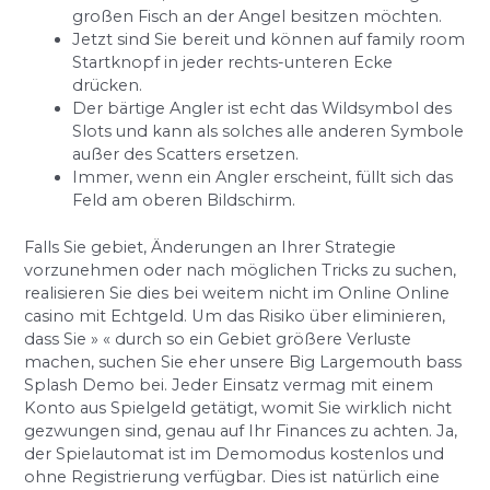
großen Fisch an der Angel besitzen möchten.
Jetzt sind Sie bereit und können auf family room
Startknopf in jeder rechts-unteren Ecke
drücken.
Der bärtige Angler ist echt das Wildsymbol des
Slots und kann als solches alle anderen Symbole
außer des Scatters ersetzen.
Immer, wenn ein Angler erscheint, füllt sich das
Feld am oberen Bildschirm.
Falls Sie gebiet, Änderungen an Ihrer Strategie
vorzunehmen oder nach möglichen Tricks zu suchen,
realisieren Sie dies bei weitem nicht im Online Online
casino mit Echtgeld. Um das Risiko über eliminieren,
dass Sie » « durch so ein Gebiet größere Verluste
machen, suchen Sie eher unsere Big Largemouth bass
Splash Demo bei. Jeder Einsatz vermag mit einem
Konto aus Spielgeld getätigt, womit Sie wirklich nicht
gezwungen sind, genau auf Ihr Finances zu achten. Ja,
der Spielautomat ist im Demomodus kostenlos und
ohne Registrierung verfügbar. Dies ist natürlich eine