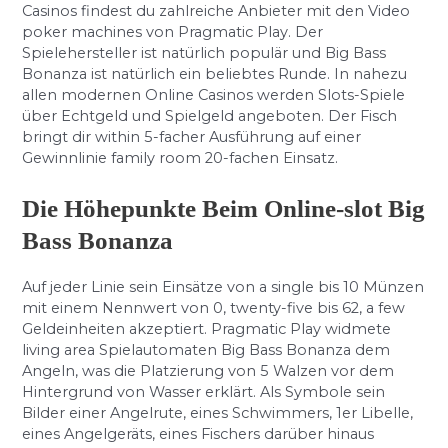
Casinos findest du zahlreiche Anbieter mit den Video
poker machines von Pragmatic Play. Der
Spielehersteller ist natürlich populär und Big Bass
Bonanza ist natürlich ein beliebtes Runde. In nahezu
allen modernen Online Casinos werden Slots-Spiele
über Echtgeld und Spielgeld angeboten. Der Fisch
bringt dir within 5-facher Ausführung auf einer
Gewinnlinie family room 20-fachen Einsatz.
Die Höhepunkte Beim Online-slot Big
Bass Bonanza
Auf jeder Linie sein Einsätze von a single bis 10 Münzen
mit einem Nennwert von 0, twenty-five bis 62, a few
Geldeinheiten akzeptiert. Pragmatic Play widmete
living area Spielautomaten Big Bass Bonanza dem
Angeln, was die Platzierung von 5 Walzen vor dem
Hintergrund von Wasser erklärt. Als Symbole sein
Bilder einer Angelrute, eines Schwimmers, 1er Libelle,
eines Angelgeräts, eines Fischers darüber hinaus