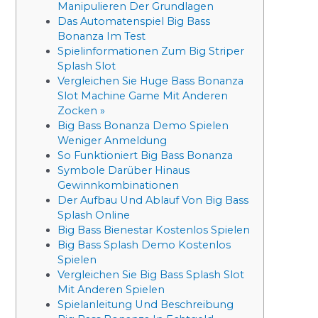
Manipulieren Der Grundlagen
Das Automatenspiel Big Bass
Bonanza Im Test
Spielinformationen Zum Big Striper
Splash Slot
Vergleichen Sie Huge Bass Bonanza
Slot Machine Game Mit Anderen
Zocken »
Big Bass Bonanza Demo Spielen
Weniger Anmeldung
So Funktioniert Big Bass Bonanza
Symbole Darüber Hinaus
Gewinnkombinationen
Der Aufbau Und Ablauf Von Big Bass
Splash Online
Big Bass Bienestar Kostenlos Spielen
Big Bass Splash Demo Kostenlos
Spielen
Vergleichen Sie Big Bass Splash Slot
Mit Anderen Spielen
Spielanleitung Und Beschreibung