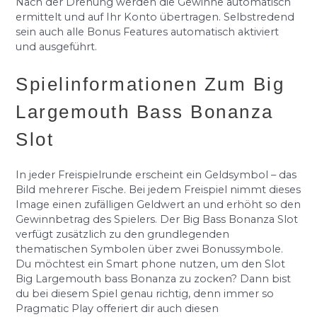
Nach der Drehung werden die Gewinne automatisch
ermittelt und auf Ihr Konto übertragen. Selbstredend
sein auch alle Bonus Features automatisch aktiviert
und ausgeführt.
Spielinformationen Zum Big
Largemouth Bass Bonanza
Slot
In jeder Freispielrunde erscheint ein Geldsymbol – das
Bild mehrerer Fische. Bei jedem Freispiel nimmt dieses
Image einen zufälligen Geldwert an und erhöht so den
Gewinnbetrag des Spielers. Der Big Bass Bonanza Slot
verfügt zusätzlich zu den grundlegenden
thematischen Symbolen über zwei Bonussymbole.
Du möchtest ein Smart phone nutzen, um den Slot
Big Largemouth bass Bonanza zu zocken? Dann bist
du bei diesem Spiel genau richtig, denn immer so
Pragmatic Play offeriert dir auch diesen