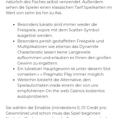
natürlich des Fisches selbst verwendet. Außerdem
sehen die Spieler einen klassischen Tarif Spielkarten im
Wert von zehn bis hin zu Ass.
Besonders lukrativ sind immer wieder die
Freispiele, expire mit dem Scatter-Symbol
ausgelöst werden.
Besonders perish gestaffelten Freispiele und
Multiplikatoren wie ebenso das Dynamite
Characteristic lassen keine Langeweile
aufkommen und erlauben es Ihnen den großen
Gewinn zu ergattern.
Ein lukrativer Hauptgewinn ist unter diesem Slot
vonseiten » « Pragmatic Play immer möglich.
Weiterhin besteht die Alternative, den
Spielautomaten inside einem der von uns
empfohlenen On the web Casinos kostenlos
auszuprobieren.
Sie wählen die Einsätze (mindestens 0, 01 Credit pro
Gewinnlinie) und schon muss das Spiel beginnen.