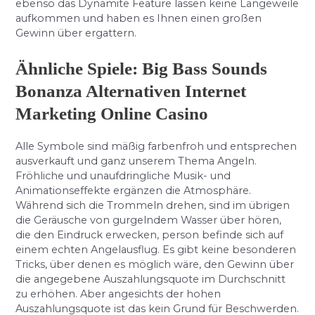
ebenso das Dynamite Feature lassen keine Langeweile
aufkommen und haben es Ihnen einen großen
Gewinn über ergattern.
Ähnliche Spiele: Big Bass Sounds
Bonanza Alternativen Internet
Marketing Online Casino
Alle Symbole sind mäßig farbenfroh und entsprechen
ausverkauft und ganz unserem Thema Angeln.
Fröhliche und unaufdringliche Musik- und
Animationseffekte ergänzen die Atmosphäre.
Während sich die Trommeln drehen, sind im übrigen
die Geräusche von gurgelndem Wasser über hören,
die den Eindruck erwecken, person befinde sich auf
einem echten Angelausflug. Es gibt keine besonderen
Tricks, über denen es möglich wäre, den Gewinn über
die angegebene Auszahlungsquote im Durchschnitt
zu erhöhen. Aber angesichts der hohen
Auszahlungsquote ist das kein Grund für Beschwerden.