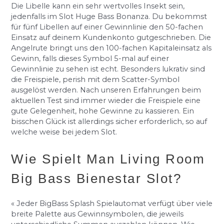
Die Libelle kann ein sehr wertvolles Insekt sein,
jedenfalls im Slot Huge Bass Bonanza. Du bekommst
für fünf Libellen auf einer Gewinnlinie den 50-fachen
Einsatz auf deinem Kundenkonto gutgeschrieben. Die
Angelrute bringt uns den 100-fachen Kapitaleinsatz als
Gewinn, falls dieses Symbol 5-mal auf einer
Gewinnlinie zu sehen ist echt. Besonders lukrativ sind
die Freispiele, perish mit dem Scatter-Symbol
ausgelöst werden. Nach unseren Erfahrungen beim
aktuellen Test sind immer wieder die Freispiele eine
gute Gelegenheit, hohe Gewinne zu kassieren. Ein
bisschen Glück ist allerdings sicher erforderlich, so auf
welche weise bei jedem Slot.
Wie Spielt Man Living Room
Big Bass Bienestar Slot?
« Jeder BigBass Splash Spielautomat verfügt über viele
breite Palette aus Gewinnsymbolen, die jeweils