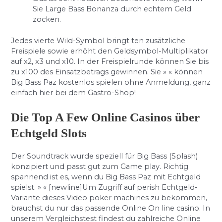
Sie Large Bass Bonanza durch echtem Geld
zocken.
Jedes vierte Wild-Symbol bringt ten zusätzliche
Freispiele sowie erhöht den Geldsymbol-Multiplikator
auf x2, x3 und x10. In der Freispielrunde können Sie bis
zu x100 des Einsatzbetrags gewinnen. Sie » « können
Big Bass Paz kostenlos spielen ohne Anmeldung, ganz
einfach hier bei dem Gastro-Shop!
Die Top A Few Online Casinos über
Echtgeld Slots
Der Soundtrack wurde speziell für Big Bass (Splash)
konzipiert und passt gut zum Game play. Richtig
spannend ist es, wenn du Big Bass Paz mit Echtgeld
spielst. » « [newline]Um Zugriff auf perish Echtgeld-
Variante dieses Video poker machines zu bekommen,
brauchst du nur das passende Online On line casino. In
unserem Vergleichstest findest du zahlreiche Online