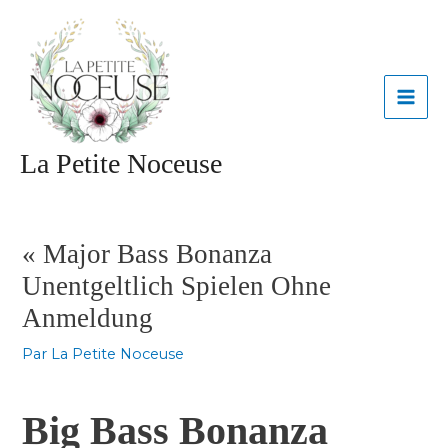
Aller
MAI
au
contenu
ME
La Petite Noceuse
Navigation
des
articles
« Major Bass Bonanza
Unentgeltlich Spielen Ohne
Anmeldung
Par
La Petite Noceuse
Big Bass Bonanza