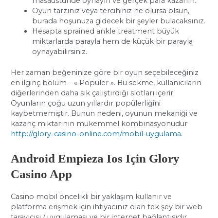
masaüstünde oynayın ve gerçek para kazanın.
Oyun tarzınız veya tercihiniz ne olursa olsun,
burada hoşunuza gidecek bir şeyler bulacaksınız.
Hesapta sprained ankle treatment büyük
miktarlarda parayla hem de küçük bir parayla
oynayabilirsiniz.
Her zaman beğeninize göre bir oyun seçebileceğiniz
en ilginç bölüm – « Popüler ». Bu sekme, kullanıcıların
diğerlerinden daha sık çalıştırdığı slotları içerir.
Oyunların çoğu uzun yıllardır popülerliğini
kaybetmemiştir. Bunun nedeni, oyunun mekaniği ve
kazanç miktarının mükemmel kombinasyonudur
http://glory-casino-online.com/mobil-uygulama
.
Android Empieza Ios Için Glory
Casino App
Casino mobil öncelikli bir yaklaşım kullanır ve
platforma erişmek için ihtiyacınız olan tek şey bir web
tarayıcısı / uygulaması ve bir internet bağlantısıdır.