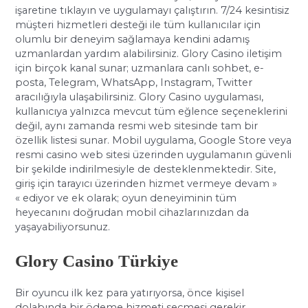
işaretine tıklayın ve uygulamayı çalıştırın. 7/24 kesintisiz
müşteri hizmetleri desteği ile tüm kullanıcılar için
olumlu bir deneyim sağlamaya kendini adamış
uzmanlardan yardım alabilirsiniz. Glory Casino iletişim
için birçok kanal sunar; uzmanlara canlı sohbet, e-
posta, Telegram, WhatsApp, Instagram, Twitter
aracılığıyla ulaşabilirsiniz. Glory Casino uygulaması,
kullanıcıya yalnızca mevcut tüm eğlence seçeneklerini
değil, aynı zamanda resmi web sitesinde tam bir
özellik listesi sunar. Mobil uygulama, Google Store veya
resmi casino web sitesi üzerinden uygulamanın güvenli
bir şekilde indirilmesiyle de desteklenmektedir. Site,
giriş için tarayıcı üzerinden hizmet vermeye devam »
« ediyor ve ek olarak; oyun deneyiminin tüm
heyecanını doğrudan mobil cihazlarınızdan da
yaşayabiliyorsunuz.
Glory Casino Türkiye
Bir oyuncu ilk kez para yatırıyorsa, önce kişisel
dolabında bir ödeme hizmeti seçmesi gerekir.