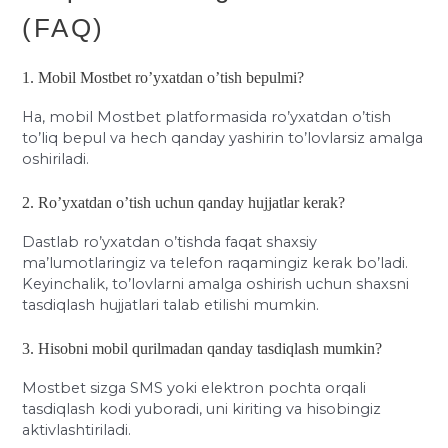
(FAQ)
1. Mobil Mostbet ro’yxatdan o’tish bepulmi?
Ha, mobil Mostbet platformasida ro’yxatdan o’tish
to’liq bepul va hech qanday yashirin to’lovlarsiz amalga
oshiriladi.
2. Ro’yxatdan o’tish uchun qanday hujjatlar kerak?
Dastlab ro’yxatdan o’tishda faqat shaxsiy
ma’lumotlaringiz va telefon raqamingiz kerak bo’ladi.
Keyinchalik, to’lovlarni amalga oshirish uchun shaxsni
tasdiqlash hujjatlari talab etilishi mumkin.
3. Hisobni mobil qurilmadan qanday tasdiqlash mumkin?
Mostbet sizga SMS yoki elektron pochta orqali
tasdiqlash kodi yuboradi, uni kiriting va hisobingiz
aktivlashtiriladi.