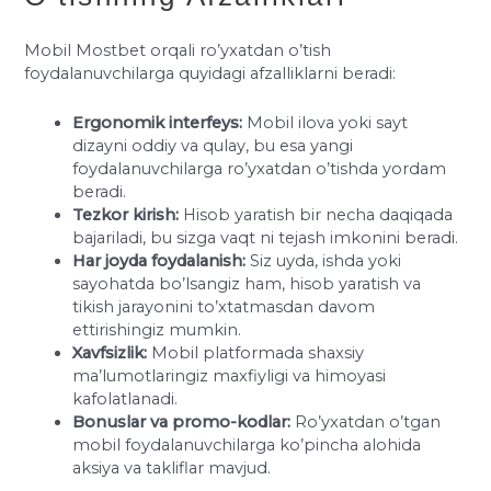
Mobil Mostbet orqali ro’yxatdan o’tish
foydalanuvchilarga quyidagi afzalliklarni beradi:
Ergonomik interfeys:
Mobil ilova yoki sayt
dizayni oddiy va qulay, bu esa yangi
foydalanuvchilarga ro’yxatdan o’tishda yordam
beradi.
Tezkor kirish:
Hisob yaratish bir necha daqiqada
bajariladi, bu sizga vaqt ni tejash imkonini beradi.
Har joyda foydalanish:
Siz uyda, ishda yoki
sayohatda bo’lsangiz ham, hisob yaratish va
tikish jarayonini to’xtatmasdan davom
ettirishingiz mumkin.
Xavfsizlik:
Mobil platformada shaxsiy
ma’lumotlaringiz maxfiyligi va himoyasi
kafolatlanadi.
Bonuslar va promo-kodlar:
Ro’yxatdan o’tgan
mobil foydalanuvchilarga ko’pincha alohida
aksiya va takliflar mavjud.