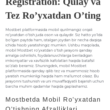
Registration: Qulay va
Tez Ro’yxatdan O’ting
Mostbet platformasida mobil qurilmangiz orqali
ro’yxatdan o’tish juda oson va qulaydir. Siz hatto yo’lda
bo’lgan paytda ham, istalgan joydan bir necha daqiqa
ichida hisob yaratishingiz mumkin. Ushbu maqolada,
mobil Mostbet ro’yxatdan o’tish jarayoni qanday
amalga oshirilishi, foydalanuvchilarga beriladigan
imkoniyatlar va xavfsizlik kafolatlari haqida batafsil
so’zlab beramiz. Shuningdek, mobil Mostbet
platformasida qanday qilib tez va muammosiz hisob
yaratish mumkinligi haqida ham ma’lumot olasiz. Bu
jarayonni tushunish va uni muvaffaqiyatli bajarish uchun
barcha muhim qadamlar haqida gaplashamiz.
Mostbetda Mobil Ro’yxatdan
O’tishning Afzalliklari