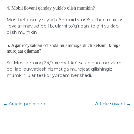
4. Mobil ilovani qanday yuklab olish mumkin?
Mostbet rasmiy saytida Android va iOS uchun maxsus
ilovalar mavjud bo‘lib, ularni to‘g‘ridan-to‘g‘ri yuklab
olish mumkin.
5. Agar ro’yxatdan o’tishda muammoga duch kelsam, kimga
murojaat qilaman?
Siz Mostbetning 24/7 xizmat ko‘rsatadigan mijozlarni
qo‘llab-quvvatlash xizmatiga murojaat qilishingiz
mumkin, ular tezkor yordam berishadi.
←
Article précédent
Article suivant
→