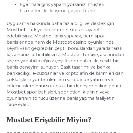
Eğer hala giriş yapamıyorsanız, müşteri
hizmetleri ile iletişime geçebilirsiniz.
Uygulama hakkında daha fazla bilgi ve destek için
Mostbet Türkiye’nin internet sitesini ziyaret
edebilirsiniz. Mostbet giriş yaparak, hem spor
bahislerinde hem de Mostbet casino oyunlarında
keyifli vakit geçirebilir, çeşitli bonuslardan yararlanarak
kazancınızı artırabilirsiniz. Mostbet Türkiye, aralarından
seçim yapabileceğiniz çeşitli spor dalları ile çeşitli bir
bahis deneyimi sunuyor. Basit tasarımı ve banka
bankacılığı, e-cüzdanlar ve kripto afin de birimleri dahil
çoklu işlem yöntemleri, em virtude de yatırma ve
çekme işlemlerini sorunsuz bir deneyim haline getirir.
Mostbet spor bahisleri, spor etkinliklerinin veya
oyunlarının sonucu üzerine bahis yapma faaliyetini
ifade eder.
Mostbet Erişebilir Miyim?