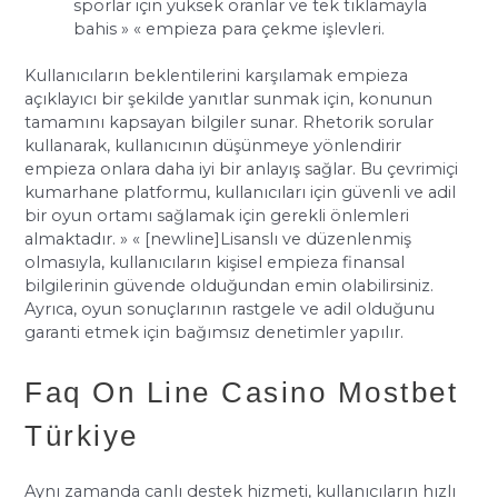
sporlar için yüksek oranlar ve tek tıklamayla
bahis » « empieza para çekme işlevleri.
Kullanıcıların beklentilerini karşılamak empieza
açıklayıcı bir şekilde yanıtlar sunmak için, konunun
tamamını kapsayan bilgiler sunar. Rhetorik sorular
kullanarak, kullanıcının düşünmeye yönlendirir
empieza onlara daha iyi bir anlayış sağlar. Bu çevrimiçi
kumarhane platformu, kullanıcıları için güvenli ve adil
bir oyun ortamı sağlamak için gerekli önlemleri
almaktadır. » « [newline]Lisanslı ve düzenlenmiş
olmasıyla, kullanıcıların kişisel empieza finansal
bilgilerinin güvende olduğundan emin olabilirsiniz.
Ayrıca, oyun sonuçlarının rastgele ve adil olduğunu
garanti etmek için bağımsız denetimler yapılır.
Faq On Line Casino Mostbet
Türkiye
Aynı zamanda canlı destek hizmeti, kullanıcıların hızlı