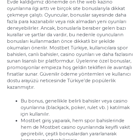
Evde kaldığımız dönemde on the web kazino
oyunlarına ilgi arttı ve birçok site bonuslarıyla dikkat
çekmeye çalıştı. Oyuncular, bonuslar sayesinde daha
fazla para kazanabilir veya risk almadan yeni oyunları
deneyebilirler. Ancak, bonuslarla beraber gelen bazı
kurallar ve şartlar da vardır, bu nedenle oyuncuların
bonusları kullanmadan önce dikkatli bir şekilde
okumaları önerilir. Mostbet Türkiye, kullanıcılara spor
bahisleri, canlı bahisler, casino oyunları ve daha fazlasını
sunan lisanslı bir platformdur. Üyelerine özel bonuslar,
promosyonlar empieza hoş geldin teklifleri ile avantajlı
fırsatlar sunar. Güvenilir ödeme yöntemleri ve kullanıcı
dostu arayüzü neticesinde Türkiye’de popülerlik
kazanmıştır.
Bu bonus, genellikle belirli bahisler veya casino
oyunlarına (blackjack, poker, rulet vb. ) katılmak
için kullanılır.
Mostbet giriş yaparak, hem spor bahislerinde
hem de Mostbet casino oyunlarında keyifli vakit
geçirebilir, çeşitli bonuslardan yararlanarak