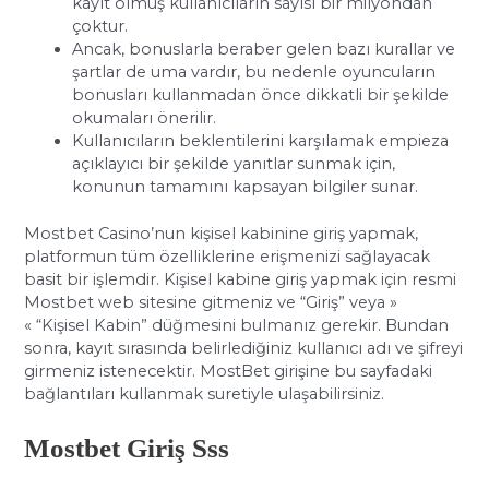
kayıt olmuş kullanıcıların sayısı bir milyondan
çoktur.
Ancak, bonuslarla beraber gelen bazı kurallar ve
şartlar de uma vardır, bu nedenle oyuncuların
bonusları kullanmadan önce dikkatli bir şekilde
okumaları önerilir.
Kullanıcıların beklentilerini karşılamak empieza
açıklayıcı bir şekilde yanıtlar sunmak için,
konunun tamamını kapsayan bilgiler sunar.
Mostbet Casino’nun kişisel kabinine giriş yapmak,
platformun tüm özelliklerine erişmenizi sağlayacak
basit bir işlemdir. Kişisel kabine giriş yapmak için resmi
Mostbet web sitesine gitmeniz ve “Giriş” veya »
« “Kişisel Kabin” düğmesini bulmanız gerekir. Bundan
sonra, kayıt sırasında belirlediğiniz kullanıcı adı ve şifreyi
girmeniz istenecektir. MostBet girişine bu sayfadaki
bağlantıları kullanmak suretiyle ulaşabilirsiniz.
Mostbet Giriş Sss