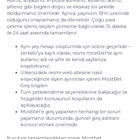
Adınız, soyadınız, e-posta adresiniz, kullanıcı adınız,
şifreniz gibi bilgileri doğru ve eksiksiz bir şekilde
doldurmanız önemlidir. Ayrıca, yaşınızın 18’in üzerinde
olduğunu onaylamanız da istenebilir. Çoğu para
çekme işlemi, seçilen yönteme bağlı olarak 15 dakika
ile 24 saat arasında tamamlanır.
Aynı şey hesap oluşturmak için sobre geçerlidir –
zerkalo’ya kayıt olarak, resmi mostbet’te aynı
kullanıcı adı ve şifre ile kendi sayfanıza
erişebilirsiniz.
Ülkenizdeki resmi web sitesine nasıl
erişeceğinize ilişkin ayrıntıları içeren MostBet
Giriş bilgileri.
Tüm yetkilendirme seçeneklerine bakacağız ve
hoşgeldin bonusunun koşullarını da
açıklayacağız.
Mostbet’e giriş yaparken herhangi bir sorun
yaşamanız durumunda, güncel giriş adresini
kontrol etmek önemlidir.
Kurulum tamamlandıktan sonra, Mostbet