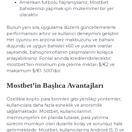
Amerikan futbolu hayranıysanız, Mostbet
bahislerinizi yapmak için mükemmel bir yer
olacaktır.
Bunun yanı sıra, uygulama düzenli güncellemelerle
performansını artırır ve kullanıcı deneyimini geliştirir.
Her oyuncu en arizona kez makbuzunu ve bahsini
düşündü ve uygun bahisler x60 ve yüksek oranlar
sayesinde, bahisçinin ofisinin çalışmalarını kolayca
anlayabilirsiniz. Fonlar anında kredilendirilecektir;
mostbet’ten minimum pra çekme miktarı $/€2 ve
maksimum $/€1. 500’dür.
Mostbet’in Başlıca Avantajları
Özellikle kripto para birimleri gibi yenilikçi yöntemler,
kullanıcılara daha fazla esneklik ve anonimlik
sağlamaktadır. Mostbet, kullanıcılarının
memnuniyetini ön planda tutarak, para yatırma
sürecini mümkün olan durante kolay ve sorunsuz hale
getirmektedir. Mostbet, kullanıcılarına Android (5. 0 ve