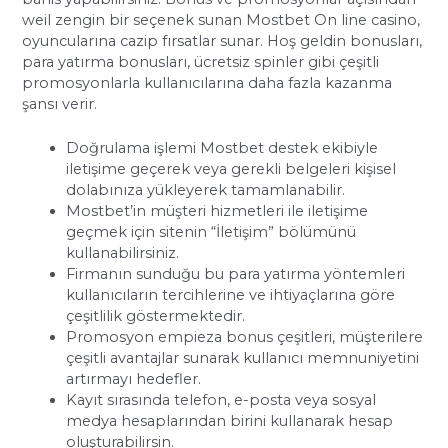
weil zengin bir seçenek sunan Mostbet On line casino,
oyuncularına cazip fırsatlar sunar. Hoş geldin bonusları,
para yatırma bonusları, ücretsiz spinler gibi çeşitli
promosyonlarla kullanıcılarına daha fazla kazanma
şansı verir.
Doğrulama işlemi Mostbet destek ekibiyle
iletişime geçerek veya gerekli belgeleri kişisel
dolabınıza yükleyerek tamamlanabilir.
Mostbet’in müşteri hizmetleri ile iletişime
geçmek için sitenin “İletişim” bölümünü
kullanabilirsiniz.
Firmanın sunduğu bu para yatırma yöntemleri
kullanıcıların tercihlerine ve ihtiyaçlarına göre
çeşitlilik göstermektedir.
Promosyon empieza bonus çeşitleri, müşterilere
çeşitli avantajlar sunarak kullanıcı memnuniyetini
artırmayı hedefler.
Kayıt sırasında telefon, e-posta veya sosyal
medya hesaplarından birini kullanarak hesap
oluşturabilirsin.