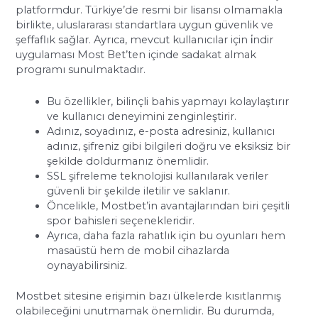
platformdur. Türkiye’de resmi bir lisansı olmamakla
birlikte, uluslararası standartlara uygun güvenlik ve
şeffaflık sağlar. Ayrıca, mevcut kullanıcılar için i̇ndir
uygulaması Most Bet’ten içinde sadakat almak
programı sunulmaktadır.
Bu özellikler, bilinçli bahis yapmayı kolaylaştırır
ve kullanıcı deneyimini zenginleştirir.
Adınız, soyadınız, e-posta adresiniz, kullanıcı
adınız, şifreniz gibi bilgileri doğru ve eksiksiz bir
şekilde doldurmanız önemlidir.
SSL şifreleme teknolojisi kullanılarak veriler
güvenli bir şekilde iletilir ve saklanır.
Öncelikle, Mostbet’in avantajlarından biri çeşitli
spor bahisleri seçenekleridir.
Ayrıca, daha fazla rahatlık için bu oyunları hem
masaüstü hem de mobil cihazlarda
oynayabilirsiniz.
Mostbet sitesine erişimin bazı ülkelerde kısıtlanmış
olabileceğini unutmamak önemlidir. Bu durumda,