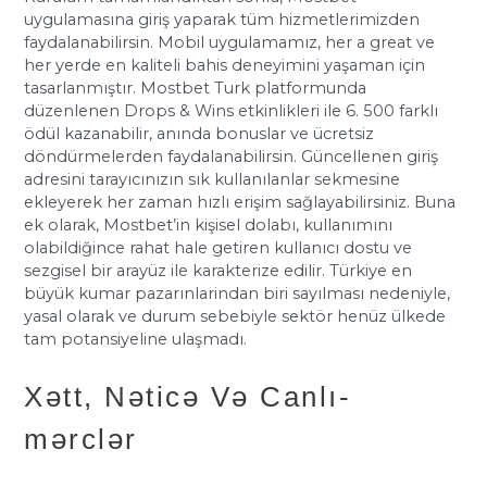
uygulamasına giriş yaparak tüm hizmetlerimizden
faydalanabilirsin. Mobil uygulamamız, her a great ve
her yerde en kaliteli bahis deneyimini yaşaman için
tasarlanmıştır. Mostbet Turk platformunda
düzenlenen Drops & Wins etkinlikleri ile 6. 500 farklı
ödül kazanabilir, anında bonuslar ve ücretsiz
döndürmelerden faydalanabilirsin. Güncellenen giriş
adresini tarayıcınızın sık kullanılanlar sekmesine
ekleyerek her zaman hızlı erişim sağlayabilirsiniz. Buna
ek olarak, Mostbet’in kişisel dolabı, kullanımını
olabildiğince rahat hale getiren kullanıcı dostu ve
sezgisel bir arayüz ile karakterize edilir. Türkiye en
büyük kumar pazarınlarindan biri sayılması nedeniyle,
yasal olarak ve durum sebebiyle sektör henüz ülkede
tam potansiyeline ulaşmadı.
Xətt, Nəticə Və Canlı-
mərclər