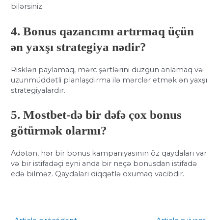
bilərsiniz.
4. Bonus qazancımı artırmaq üçün
ən yaxşı strategiya nədir?
Riskləri paylamaq, mərc şərtlərini düzgün anlamaq və
uzunmüddətli planlaşdırma ilə mərclər etmək ən yaxşı
strategiyalardır.
5. Mostbet-də bir dəfə çox bonus
götürmək olarmı?
Adətən, hər bir bonus kampaniyasının öz qaydaları var
və bir istifadəçi eyni anda bir neçə bonusdan istifadə
edə bilməz. Qaydaları diqqətlə oxumaq vacibdir.