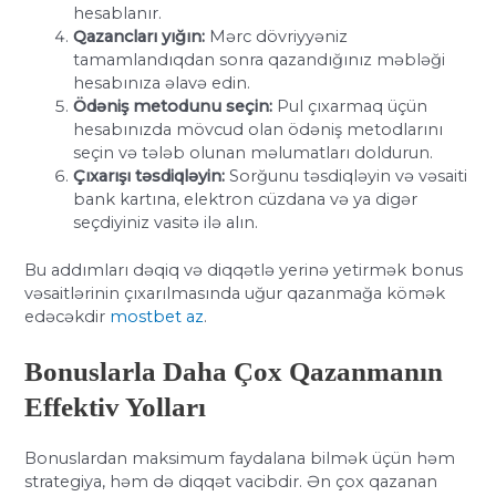
hesablanır.
Qazancları yığın:
Mərc dövriyyəniz
tamamlandıqdan sonra qazandığınız məbləği
hesabınıza əlavə edin.
Ödəniş metodunu seçin:
Pul çıxarmaq üçün
hesabınızda mövcud olan ödəniş metodlarını
seçin və tələb olunan məlumatları doldurun.
Çıxarışı təsdiqləyin:
Sorğunu təsdiqləyin və vəsaiti
bank kartına, elektron cüzdana və ya digər
seçdiyiniz vasitə ilə alın.
Bu addımları dəqiq və diqqətlə yerinə yetirmək bonus
vəsaitlərinin çıxarılmasında uğur qazanmağa kömək
edəcəkdir
mostbet az
.
Bonuslarla Daha Çox Qazanmanın
Effektiv Yolları
Bonuslardan maksimum faydalana bilmək üçün həm
strategiya, həm də diqqət vacibdir. Ən çox qazanan