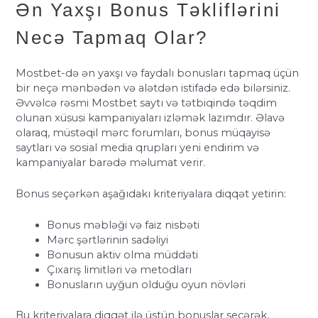
Ən Yaxşı Bonus Təkliflərini
Necə Tapmaq Olar?
Mostbet-də ən yaxşı və faydalı bonusları tapmaq üçün
bir neçə mənbədən və alətdən istifadə edə bilərsiniz.
Əvvəlcə rəsmi Mostbet saytı və tətbiqində təqdim
olunan xüsusi kampaniyaları izləmək lazımdır. Əlavə
olaraq, müstəqil mərc forumları, bonus müqayisə
saytları və sosial media qrupları yeni endirim və
kampaniyalar barədə məlumat verir.
Bonus seçərkən aşağıdakı kriteriyalara diqqət yetirin:
Bonus məbləği və faiz nisbəti
Mərc şərtlərinin sadəliyi
Bonusun aktiv olma müddəti
Çıxarış limitləri və metodları
Bonusların uyğun olduğu oyun növləri
Bu kriteriyalara diqqət ilə üstün bonuslar seçərək,