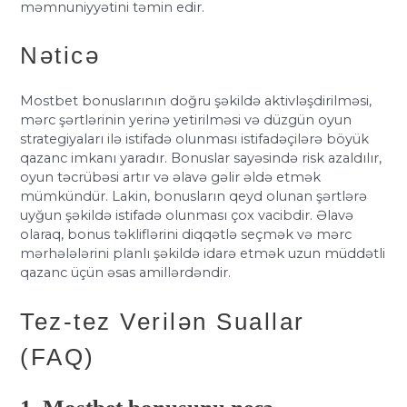
məmnuniyyətini təmin edir.
Nəticə
Mostbet bonuslarının doğru şəkildə aktivləşdirilməsi,
mərc şərtlərinin yerinə yetirilməsi və düzgün oyun
strategiyaları ilə istifadə olunması istifadəçilərə böyük
qazanc imkanı yaradır. Bonuslar sayəsində risk azaldılır,
oyun təcrübəsi artır və əlavə gəlir əldə etmək
mümkündür. Lakin, bonusların qeyd olunan şərtlərə
uyğun şəkildə istifadə olunması çox vacibdir. Əlavə
olaraq, bonus təkliflərini diqqətlə seçmək və mərc
mərhələlərini planlı şəkildə idarə etmək uzun müddətli
qazanc üçün əsas amillərdəndir.
Tez-tez Verilən Suallar
(FAQ)