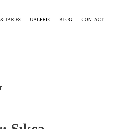
& TARIFS
GALERIE
BLOG
CONTACT
r
r: Sıkça