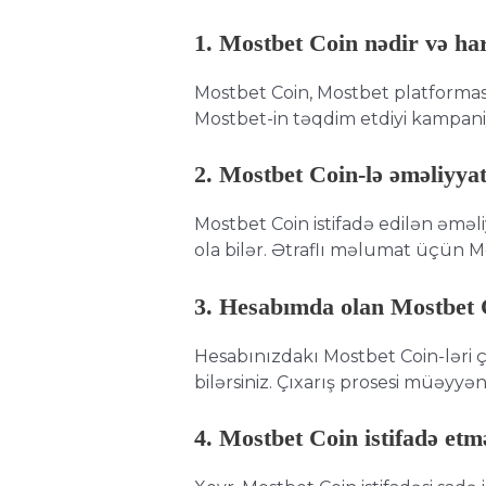
1. Mostbet Coin nədir və ha
Mostbet Coin, Mostbet platforması
Mostbet-in təqdim etdiyi kampaniya
2. Mostbet Coin-lə əməliyya
Mostbet Coin istifadə edilən əməl
ola bilər. Ətraflı məlumat üçün M
3. Hesabımda olan Mostbet C
Hesabınızdakı Mostbet Coin-ləri 
bilərsiniz. Çıxarış prosesi müəyy
4. Mostbet Coin istifadə etm