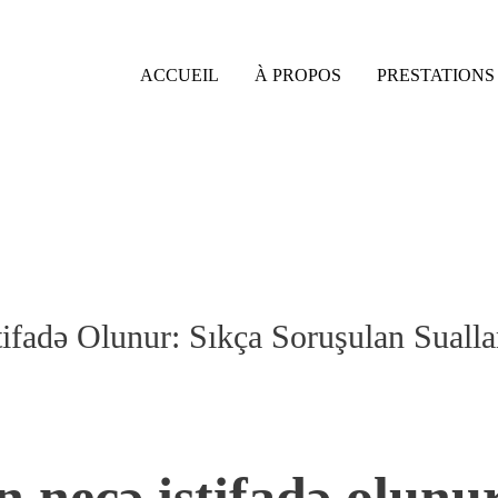
ACCUEIL
À PROPOS
PRESTATIONS 
ifadə Olunur: Sıkça Soruşulan Sualla
 necə istifadə olunu