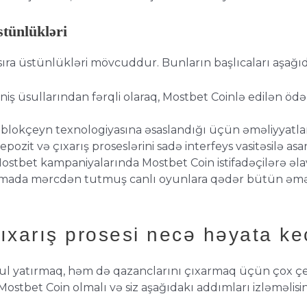
stünlükləri
sıra üstünlükləri mövcuddur. Bunların başlıcaları aşağıd
iş üsullarından fərqli olaraq, Mostbet Coinlə edilən ödə
blokçeyn texnologiyasına əsaslandığı üçün əməliyyatlar 
epozit və çıxarış proseslərini sadə interfeys vasitəsilə asan
ostbet kampaniyalarında Mostbet Coin istifadəçilərə əla
mada mərcdən tutmuş canlı oyunlara qədər bütün əməli
ıxarış prosesi necə həyata keçi
ul yatırmaq, həm də qazanclarını çıxarmaq üçün çox çevi
ostbet Coin olmalı və siz aşağıdakı addımları izləməlisin