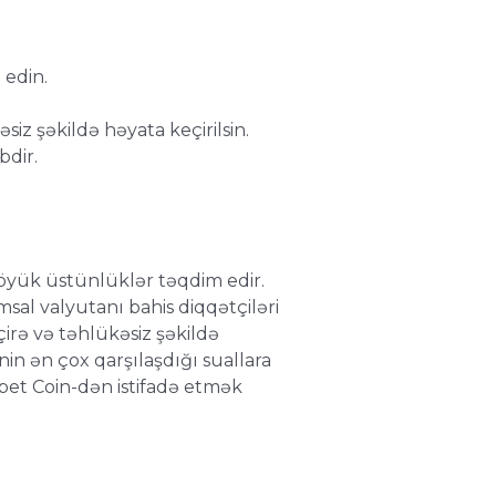
edin.
iz şəkildə həyata keçirilsin.
bdir.
 böyük üstünlüklər təqdim edir.
msal valyutanı bahis diqqətçiləri
çirə və təhlükəsiz şəkildə
nin ən çox qarşılaşdığı suallara
bet Coin-dən istifadə etmək