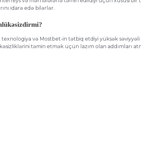
 interfeys və mərhələlərlə təmin edildiyi üçün xüsusi bir 
rını idarə edə bilərlər.
əhlükəsizdirmi?
texnologiya və Mostbet-in tətbiq etdiyi yüksək səviyyəli t
kəsizliklərini təmin etmək üçün lazım olan addımları atm