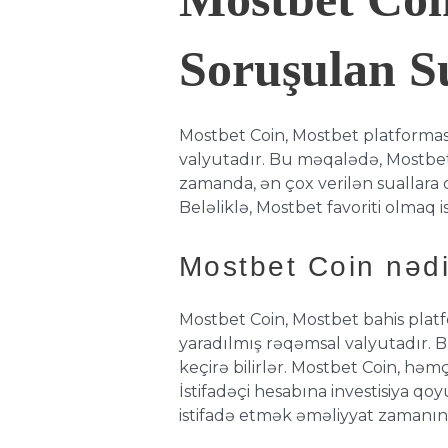
Soruşulan S
Mostbet Coin, Mostbet platforması
valyutadır. Bu məqalədə, Mostbet C
zamanda, ən çox verilən suallara c
Beləliklə, Mostbet favoriti olmaq
Mostbet Coin nədi
Mostbet Coin, Mostbet bahis platf
yaradılmış rəqəmsal valyutadır. Bu
keçirə bilirlər. Mostbet Coin, hə
İstifadəçi hesabına investisiya qo
istifadə etmək əməliyyat zamanını 