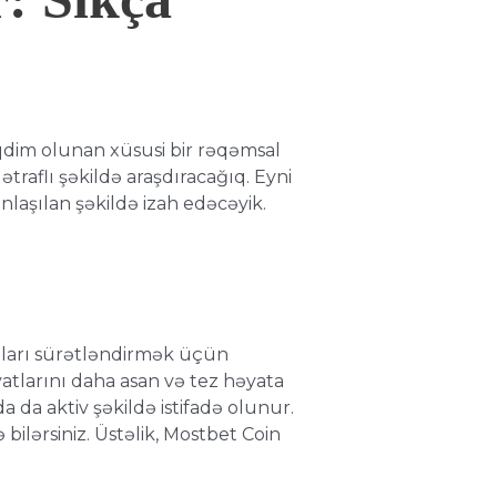
əqdim olunan xüsusi bir rəqəmsal
traflı şəkildə araşdıracağıq. Eyni
nlaşılan şəkildə izah edəcəyik.
atları sürətləndirmək üçün
yyatlarını daha asan və tez həyata
 da aktiv şəkildə istifadə olunur.
bilərsiniz. Üstəlik, Mostbet Coin