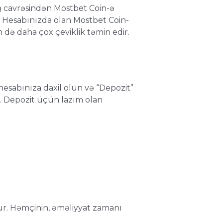
ləğ cavrəsindən Mostbet Coin-ə
r. Hesabınızda olan Mostbet Coin-
 də daha çox çeviklik təmin edir.
hesabınıza daxil olun və “Depozit”
n. Depozit üçün lazım olan
ur. Həmçinin, əməliyyat zamanı