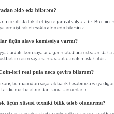
radan əldə edə bilərəm?
nın özəlliklə təklif etdiyi rəqəmsal valyutadır. Bu coini
larda iştirak etməklə əldə edə bilərsiniz.
tlar üçün əlavə komissiya varmı?
iyyatlardakı komissiyalar digər metodlara nisbətən daha
ostbet-in rəsmi saytına müraciət etmək məsləhətdir.
oin-ləri real pula necə çevirə bilərəm?
çıxarış bölməsindən seçərək bank hesabınıza və ya digər
ən təsdiq mərhələlərindən sonra tamamlanır.
ək üçün xüsusi texniki bilik tələb olunurmu?