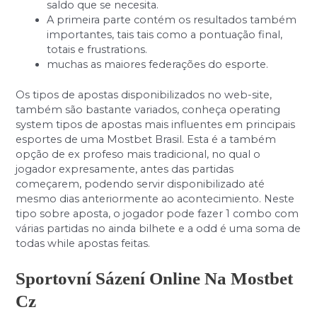
saldo que se necesita.
A primeira parte contém os resultados também
importantes, tais tais como a pontuação final,
totais e frustrations.
muchas as maiores federações do esporte.
Os tipos de apostas disponibilizados no web-site,
também são bastante variados, conheça operating
system tipos de apostas mais influentes em principais
esportes de uma Mostbet Brasil. Esta é a também
opção de ex profeso mais tradicional, no qual o
jogador expresamente, antes das partidas
começarem, podendo servir disponibilizado até
mesmo dias anteriormente ao acontecimiento. Neste
tipo sobre aposta, o jogador pode fazer 1 combo com
várias partidas no ainda bilhete e a odd é uma soma de
todas while apostas feitas.
Sportovní Sázení Online Na Mostbet
Cz