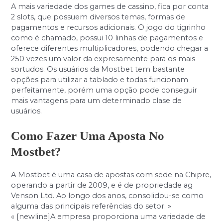
A mais variedade dos games de cassino, fica por conta
2 slots, que possuem diversos temas, formas de
pagamentos e recursos adicionais. O jogo do tigrinho
como é chamado, possui 10 linhas de pagamentos e
oferece diferentes multiplicadores, podendo chegar a
250 vezes um valor da expresamente para os mais
sortudos. Os usuários da Mostbet tem bastante
opções para utilizar a tablado e todas funcionam
perfeitamente, porém uma opção pode conseguir
mais vantagens para um determinado clase de
usuários.
Como Fazer Uma Aposta No
Mostbet?
A Mostbet é uma casa de apostas com sede na Chipre,
operando a partir de 2009, e é de propriedade ag
Venson Ltd. Ao longo dos anos, consolidou-se como
alguma das principais referências do setor. »
« [newline]A empresa proporciona uma variedade de