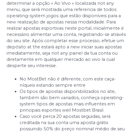
determinar a opção « Ao Vivo » localizada not any
menu, que será mostrada uma referencia de todos
operating-system jogos que estão disponíveis para a
new realização de apostas nessa modalidade. Para
realizar apostas esportivas neste portal, inicialmente é
necessário alimentar uma conta, registrando-se através
do seu site. Após completar esse processo, efetue um
depósito at the estará apto a new iniciar suas apostas
imediatamente, seja not any painel da tua conta ou
diretamente em qualquer mercado ao vivo la cual
desperte seu interesse.
No MostBet não é diferente, com este caça-
níqueis estando sempre entre
Os tipos de apostas disponibilizados no site,
também são bem variados, conheça operating-
system tipos de apostas mais influentes em
principais esportes weil Mostbet Brasil.
Caso você perca 20 apostas seguidas, será
creditada na sua conta uma aposta grátis
possuindo 50% do preço nominal médio de seu