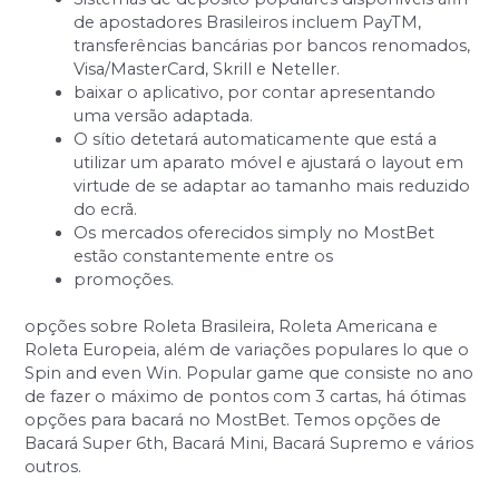
de apostadores Brasileiros incluem PayTM,
transferências bancárias por bancos renomados,
Visa/MasterCard, Skrill e Neteller.
baixar o aplicativo, por contar apresentando
uma versão adaptada.
O sítio detetará automaticamente que está a
utilizar um aparato móvel e ajustará o layout em
virtude de se adaptar ao tamanho mais reduzido
do ecrã.
Os mercados oferecidos simply no MostBet
estão constantemente entre os
promoções.
opções sobre Roleta Brasileira, Roleta Americana e
Roleta Europeia, além de variações populares lo que o
Spin and even Win. Popular game que consiste no ano
de fazer o máximo de pontos com 3 cartas, há ótimas
opções para bacará no MostBet. Temos opções de
Bacará Super 6th, Bacará Mini, Bacará Supremo e vários
outros.