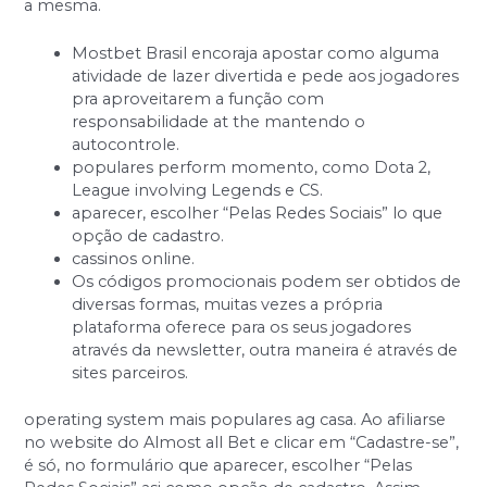
a mesma.
Mostbet Brasil encoraja apostar como alguma
atividade de lazer divertida e pede aos jogadores
pra aproveitarem a função com
responsabilidade at the mantendo o
autocontrole.
populares perform momento, como Dota 2,
League involving Legends e CS.
aparecer, escolher “Pelas Redes Sociais” lo que
opção de cadastro.
cassinos online.
Os códigos promocionais podem ser obtidos de
diversas formas, muitas vezes a própria
plataforma oferece para os seus jogadores
através da newsletter, outra maneira é através de
sites parceiros.
operating system mais populares ag casa. Ao afiliarse
no website do Almost all Bet e clicar em “Cadastre-se”,
é só, no formulário que aparecer, escolher “Pelas