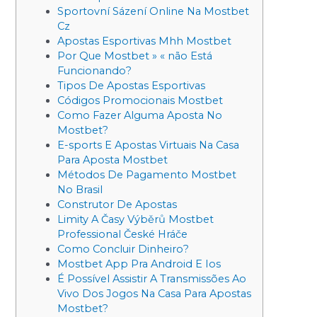
Sportovní Sázení Online Na Mostbet
Cz
Apostas Esportivas Mhh Mostbet
Por Que Mostbet » « não Está
Funcionando?
Tipos De Apostas Esportivas
Códigos Promocionais Mostbet
Como Fazer Alguma Aposta No
Mostbet?
E-sports E Apostas Virtuais Na Casa
Para Aposta Mostbet
Métodos De Pagamento Mostbet
No Brasil
Construtor De Apostas
Limity A Časy Výběrů Mostbet
Professional České Hráče
Como Concluir Dinheiro?
Mostbet App Pra Android E Ios
É Possível Assistir A Transmissões Ao
Vivo Dos Jogos Na Casa Para Apostas
Mostbet?