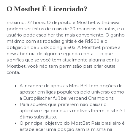
O Mostbet É Licenciado?
máximo, 72 horas. O depósito e Mostbet withdrawal
podem ser feitos de mais de 20 maneiras distintas, e o
usuário pode escolher the mais conveniente. O ganho
máximo com as rodadas grátis é de R$500 e o
obligación de » « skidding é 60x. A Mostbet proíbe a
new abertura de alguma segunda conta — o que
significa que se você tem atualmente alguma conta
Mostbet, você não tem permissão para criar outra
conta.
A incapere de apostas MostBet tem opções de
apostar em ligas populares pelo universo como
a Europäischer fußballverband Champions
Para aqueles que preferem não baixar o
aplicativo seja por quais motivos forem, o site é 1
ótimo substituto.
O principal objetivo do MostBet País brasileiro é
estabelecer uma posição sem la misma na