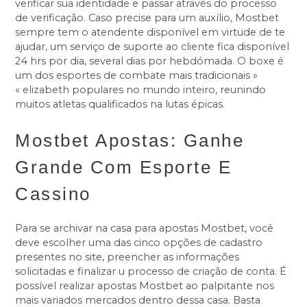
verificar sua identidade e passar através do processo
de verificação. Caso precise para um auxílio, Mostbet
sempre tem o atendente disponível em virtude de te
ajudar, um serviço de suporte ao cliente fica disponível
24 hrs por dia, several dias por hebdómada. O boxe é
um dos esportes de combate mais tradicionais »
« elizabeth populares no mundo inteiro, reunindo
muitos atletas qualificados na lutas épicas.
Mostbet Apostas: Ganhe
Grande Com Esporte E
Cassino
Para se archivar na casa para apostas Mostbet, você
deve escolher uma das cinco opções de cadastro
presentes no site, preencher as informações
solicitadas e finalizar u processo de criação de conta. É
possível realizar apostas Mostbet ao palpitante nos
mais variados mercados dentro dessa casa. Basta