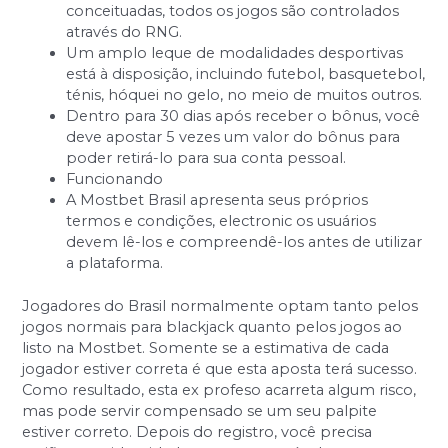
conceituadas, todos os jogos são controlados
através do RNG.
Um amplo leque de modalidades desportivas
está à disposição, incluindo futebol, basquetebol,
ténis, hóquei no gelo, no meio de muitos outros.
Dentro para 30 dias após receber o bônus, você
deve apostar 5 vezes um valor do bônus para
poder retirá-lo para sua conta pessoal.
Funcionando
A Mostbet Brasil apresenta seus próprios
termos e condições, electronic os usuários
devem lê-los e compreendê-los antes de utilizar
a plataforma.
Jogadores do Brasil normalmente optam tanto pelos
jogos normais para blackjack quanto pelos jogos ao
listo na Mostbet. Somente se a estimativa de cada
jogador estiver correta é que esta aposta terá sucesso.
Como resultado, esta ex profeso acarreta algum risco,
mas pode servir compensado se um seu palpite
estiver correto. Depois do registro, você precisa