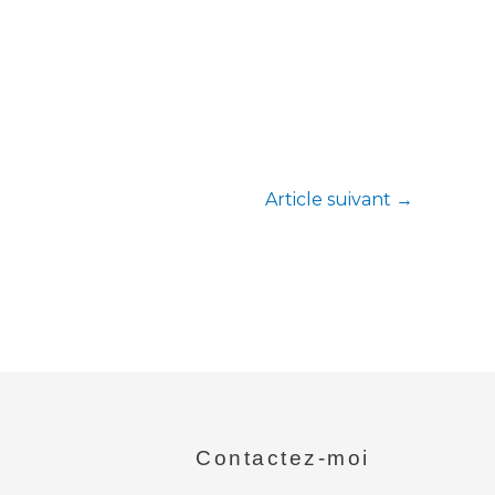
।
Article suivant
→
Contactez-moi