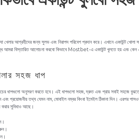
যা খেলার আগ্রহীদের জন্য সুলভ এবং নিরাপদ পরিবেশ প্রদান করে। এখানে একাউন্ট খোলা সহ
্ধে আমরা বিস্তারিত আলোচনা করবো কিভাবে Mostbet-এ একাউন্ট খুলতে হয় এবং কেন এট
লার সহজ ধাপ
ের ধাপগুলো অনুসরণ করতে হবে। এই ধাপগুলো সহজ, দ্রুত এবং প্রায় সবাই সহজে বু
এবং প্রয়োজনীয় তথ্য যেমন নাম, মোবাইল নম্বর কিংবা ইমেইল ঠিকানা দিন। এরপর পাসওয়া
ইন করার সুবিধাও আছে।
ান।
করুন।
রুন।