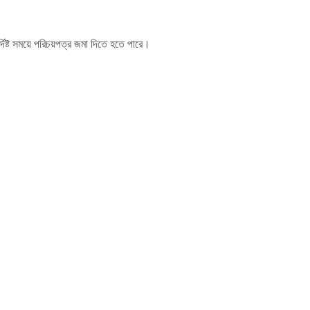
্ট সময়ে পরিচয়পত্র জমা দিতে হতে পারে।