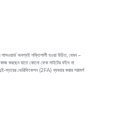
পাসওয়ার্ড অবশ্যই শক্তিশালী হওয়া উচিত, যেমন –
িয়ে কাজ করছেন যাতে কোনো ফেক সাইটের ফাঁদে না
ুই-স্তরের ভেরিফিকেশন (2FA) ব্যবহার করার পরামর্শ