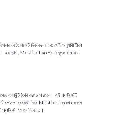
নার বেটিং বাজেট ঠিক করুন এবং সেই অনুযায়ী টাকা
রা ভালো। এছাড়াও, Mostbet এর প্রচারমূলক অফার ও
 একাউন্ট তৈরি করতে পারবেন। এই প্ল্যাটফর্মটি
ক নিরাপত্তা ব্যবস্থা নিয়ে Mostbet ব্যবহার করলে
ল্যাটফর্ম হিসেবে বিবেচিত।