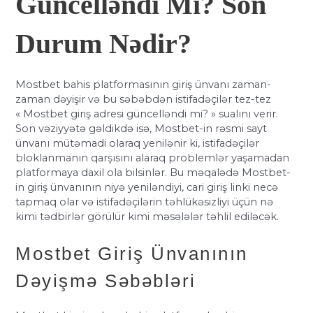
Güncelləndi Mi? Son
Durum Nədir?
Mostbet bahis platformasının giriş ünvanı zaman-
zaman dəyişir və bu səbəbdən istifadəçilər tez-tez
« Mostbet giriş adresi güncelləndi mi? » sualını verir.
Son vəziyyətə gəldikdə isə, Mostbet-in rəsmi sayt
ünvanı mütəmadi olaraq yenilənir ki, istifadəçilər
bloklanmanın qarşısını alaraq problemlər yaşamadan
platformaya daxil ola bilsinlər. Bu məqalədə Mostbet-
in giriş ünvanının niyə yeniləndiyi, cari giriş linki necə
tapmaq olar və istifadəçilərin təhlükəsizliyi üçün nə
kimi tədbirlər görülür kimi məsələlər təhlil ediləcək.
Mostbet Giriş Ünvanının
Dəyişmə Səbəbləri