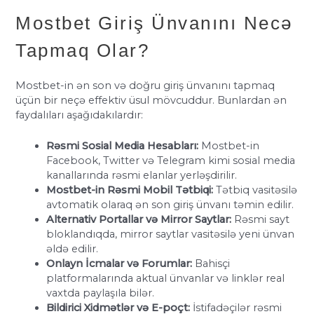
Mostbet Giriş Ünvanını Necə
Tapmaq Olar?
Mostbet-in ən son və doğru giriş ünvanını tapmaq
üçün bir neçə effektiv üsul mövcuddur. Bunlardan ən
faydalıları aşağıdakılardır:
Rəsmi Sosial Media Hesabları:
Mostbet-in
Facebook, Twitter və Telegram kimi sosial media
kanallarında rəsmi elanlar yerləşdirilir.
Mostbet-in Rəsmi Mobil Tətbiqi:
Tətbiq vasitəsilə
avtomatik olaraq ən son giriş ünvanı təmin edilir.
Alternativ Portallar və Mirror Saytlar:
Rəsmi sayt
bloklandıqda, mirror saytlar vasitəsilə yeni ünvan
əldə edilir.
Onlayn İcmalar və Forumlar:
Bahisçi
platformalarında aktual ünvanlar və linklər real
vaxtda paylaşıla bilər.
Bildirici Xidmətlər və E-poçt:
İstifadəçilər rəsmi