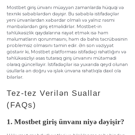
Mostbet giriş ünvanı müəyyən zamanlarda hüquqi və
texniki səbəblərdən dəyişir. Bu səbəblə istifadəçilər
yeni ünvanlardan xəbərdar olmalı və yalnız rəsmi
mənbələrdən giriş etməlidirlər. Mostbet-in
təhlükəsizlik qaydalarına riayət etmək isə həm
məlumatların qorunmasını, həm də bahis təcrübəsinin
problemsiz olmasını təmin edir. Ən son vəziyyət
göstərir ki, Mostbet platforması istifadəçi rahatlığını və
təhlükəsizliyi əsas tutaraq giriş ünvanını mütəmadi
olaraq güncelləyir. İstifadəçilər isə yuxarıda qeyd olunan
üsullarla ən doğru və işlək ünvana rahatlıqla daxil ola
bilərlər.
Tez-tez Verilən Suallar
(FAQs)
1. Mostbet giriş ünvanı niyə dəyişir?