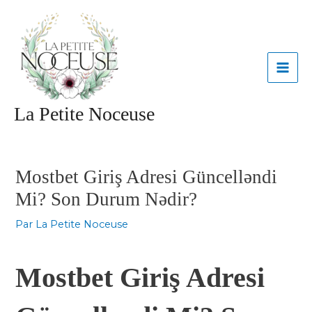
Aller
MAI
au
contenu
ME
La Petite Noceuse
Navigation
des
articles
Mostbet Giriş Adresi Güncelləndi
Mi? Son Durum Nədir?
Par
La Petite Noceuse
Mostbet Giriş Adresi