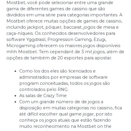
Mostbet, você pode selecionar entre uma grande
gama de diferentes games de cassino que são
divididos em uma série para categorias importantes. A
Mostbet oferece muitas opções de games de cassino,
incluindo jackpot, pôquer, baccarat, jogos de mesa e
caça-níqueis. Os conhecidos desenvolvedores para
software Yggdrasil, Progression Gaming, Ezugi,
Microgaming oferecem os maiores jogos disponíveis
mhh Mostbet. Tem cependant de 3 mil jogos, além de
opções de também de 20 esportes para apostar.
Como los dos eles são licenciados e
administrados por empresas de software
program conceituadas, todos os jogos são
controlados pelo RNG.
As salas de Crazy Time
Com um grande número de de jogos a
disposição em muitas categorias no cassino, fica
até difícil escolher qual game jogar, por isto
conheça os jogos atuais que estão fazendo
muito reconhecimento na Mostbet on the