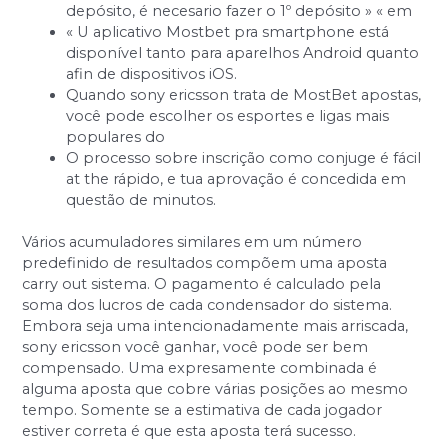
depósito, é necesario fazer o 1º depósito » « em
« U aplicativo Mostbet pra smartphone está
disponível tanto para aparelhos Android quanto
afin de dispositivos iOS.
Quando sony ericsson trata de MostBet apostas,
você pode escolher os esportes e ligas mais
populares do
O processo sobre inscrição como conjuge é fácil
at the rápido, e tua aprovação é concedida em
questão de minutos.
Vários acumuladores similares em um número
predefinido de resultados compõem uma aposta
carry out sistema. O pagamento é calculado pela
soma dos lucros de cada condensador do sistema.
Embora seja uma intencionadamente mais arriscada,
sony ericsson você ganhar, você pode ser bem
compensado. Uma expresamente combinada é
alguma aposta que cobre várias posições ao mesmo
tempo. Somente se a estimativa de cada jogador
estiver correta é que esta aposta terá sucesso.