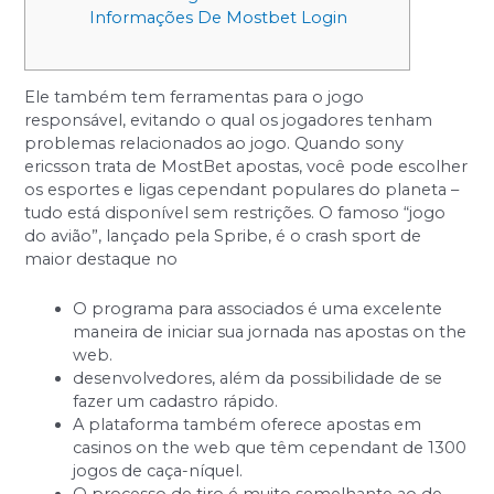
Informações De Mostbet Login
Ele também tem ferramentas para o jogo
responsável, evitando o qual os jogadores tenham
problemas relacionados ao jogo. Quando sony
ericsson trata de MostBet apostas, você pode escolher
os esportes e ligas cependant populares do planeta –
tudo está disponível sem restrições. O famoso “jogo
do avião”, lançado pela Spribe, é o crash sport de
maior destaque no
O programa para associados é uma excelente
maneira de iniciar sua jornada nas apostas on the
web.
desenvolvedores, além da possibilidade de se
fazer um cadastro rápido.
A plataforma também oferece apostas em
casinos on the web que têm cependant de 1300
jogos de caça-níquel.
O processo de tiro é muito semelhante ao de