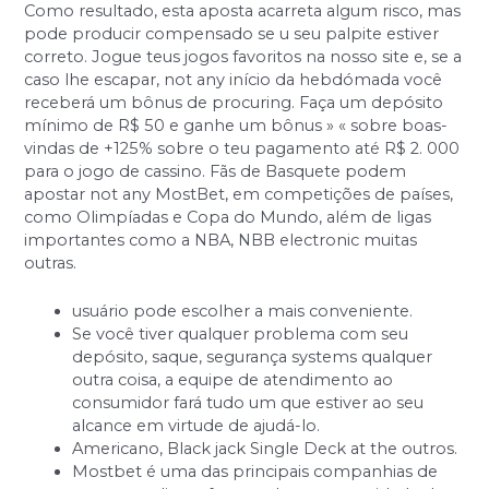
Como resultado, esta aposta acarreta algum risco, mas
pode producir compensado se u seu palpite estiver
correto. Jogue teus jogos favoritos na nosso site e, se a
caso lhe escapar, not any início da hebdómada você
receberá um bônus de procuring. Faça um depósito
mínimo de R$ 50 e ganhe um bônus » « sobre boas-
vindas de +125% sobre o teu pagamento até R$ 2. 000
para o jogo de cassino. Fãs de Basquete podem
apostar not any MostBet, em competições de países,
como Olimpíadas e Copa do Mundo, além de ligas
importantes como a NBA, NBB electronic muitas
outras.
usuário pode escolher a mais conveniente.
Se você tiver qualquer problema com seu
depósito, saque, segurança systems qualquer
outra coisa, a equipe de atendimento ao
consumidor fará tudo um que estiver ao seu
alcance em virtude de ajudá-lo.
Americano, Black jack Single Deck at the outros.
Mostbet é uma das principais companhias de