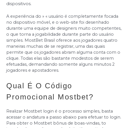
dispositivos.
A experiência do » « usuário é completamente focada
no dispositivo móvel, e o web-site foi desenhado
durante uma equipe de designers muito competentes,
o que torna a jogabilidade durante parte do usuário
simples. MostBet Brasil oferece aos jogadores quatro
maneiras muchas de se registrar, uma das quais
permite que os jogadores abram alguma conta com o
clique. Todas elas são bastante modestos de serem
efetuadas, demandando somente alguns minutos 2
jogadores e apostadores.
Qual É O Código
Promocional Mostbet?
Realizar Mostbet login é o processo simples, basta
acessar o andatura a passo abaixo para efetuar to login.
Para obter o Mostbet bônus de boas-vindas, to