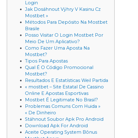
Login
Jak Dosáhnout Výhry V Kasinu Cz
Mostbet »
Métodos Para Depósito Na Mostbet
Brasile
Posso Visitar O Login Mostbet Por
Meio De Um Aplicativo?
Como Fazer Uma Aposta Na
Mostbet?
Tipos Para Apostas
Qual É O Código Promocional
Mostbet?
Resultados E Estatísticas Weil Partida
« mostbet – Site Estatal De Cassino
Online E Apostas Esportivas
Mostbet É Legitimate No Brasil?
Problemas Comuns Com Huida »
« De Dinheiro
Stáhnout Soubor Apk Pro Android
Download Apk For Android
Aceite Operating System Bônus