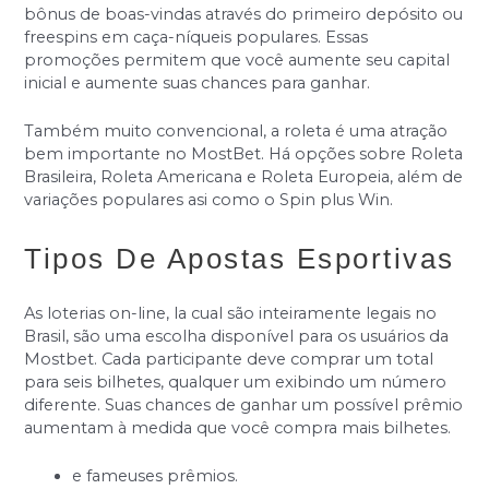
bônus de boas-vindas através do primeiro depósito ou
freespins em caça-níqueis populares. Essas
promoções permitem que você aumente seu capital
inicial e aumente suas chances para ganhar.
Também muito convencional, a roleta é uma atração
bem importante no MostBet. Há opções sobre Roleta
Brasileira, Roleta Americana e Roleta Europeia, além de
variações populares asi como o Spin plus Win.
Tipos De Apostas Esportivas
As loterias on-line, la cual são inteiramente legais no
Brasil, são uma escolha disponível para os usuários da
Mostbet. Cada participante deve comprar um total
para seis bilhetes, qualquer um exibindo um número
diferente. Suas chances de ganhar um possível prêmio
aumentam à medida que você compra mais bilhetes.
e fameuses prêmios.