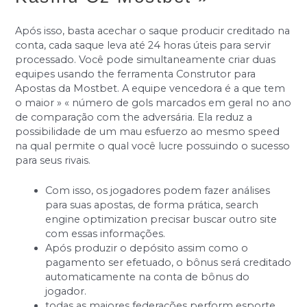
Após isso, basta acechar o saque producir creditado na
conta, cada saque leva até 24 horas úteis para servir
processado. Você pode simultaneamente criar duas
equipes usando the ferramenta Construtor para
Apostas da Mostbet. A equipe vencedora é a que tem
o maior » « número de gols marcados em geral no ano
de comparação com the adversária. Ela reduz a
possibilidade de um mau esfuerzo ao mesmo speed
na qual permite o qual você lucre possuindo o sucesso
para seus rivais.
Com isso, os jogadores podem fazer análises
para suas apostas, de forma prática, search
engine optimization precisar buscar outro site
com essas informações.
Após produzir o depósito assim como o
pagamento ser efetuado, o bônus será creditado
automaticamente na conta de bônus do
jogador.
todas as maiores federações perform esporte.