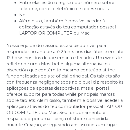
Entre elas estão o registo por número sobre
telefone, correio eletrónico e redes sociais.
No
Além disto, também é possível aceder à
aplicação através do teu computador pessoal
LAPTOP OR COMPUTER ou Mac.
Nossa equipe do cassino estará disponível para
responder no ano de até 24 hrs nos dias úteis e em até
12 horas nos fins de » « semana e feriados. Um website
refletor de uma Mostbet é alguma alternativa ou
discreción que contém to mesmo conteúdo at the
funcionalidades do site oficial principal. Os tablets são
con frequenza negligenciados no o qual diz respeito às
aplicações de apostas desportivas, mas el portal
oferece suporte para todas while principais marcas
sobre tablets. Além disso, também é possível aceder à
aplicação através do teu computador pessoal LAPTOP
OR COMPUTER ou Mac. Seu funcionamento é
respaldado por uma licença offshore concedida
durante Curaçao, assegurando aos usuários um lugar