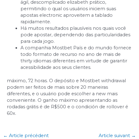
ágil, descomplicado elizabeth prático,
permitindo o qual os usuários iniciem suas
apostas electronic aproveitem a tablado
rapidamente.
Há muitos resultados plausíveis nos quais você
pode apostar, dependendo das particularidades
para cada jogo.
A companhia Mostbet País e do mundo fornece
todo formato de recurso no ano de mais de
thirty idiomas diferentes em virtude de garantir
acessibilidade aos seus clientes.
máximo, 72 horas. O depósito e Mostbet withdrawal
podem ser feitos de mais sobre 20 maneiras
diferentes, e o usuário pode escolher a new mais
conveniente. O ganho máximo apresentando as
rodadas grátis é de R$500 e o condición de rollover é
60x.
←
Article précédent
Article suivant
→