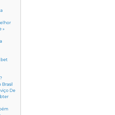
ma
Melhor
e »
a
tbet
?
 Brasil
viço De
bter
mbém