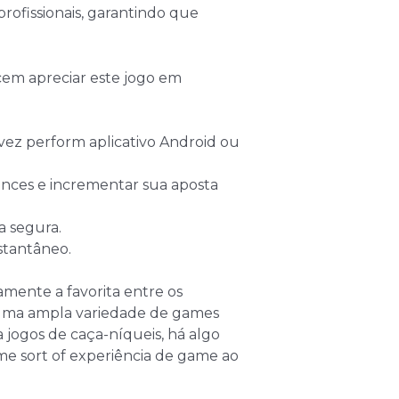
profissionais, garantindo que
cem apreciar este jogo em
ez perform aplicativo Android ou
nces e incrementar sua aposta
a segura.
stantâneo.
mente a favorita entre os
e uma ampla variedade de games
 jogos de caça-níqueis, há algo
ome sort of experiência de game ao