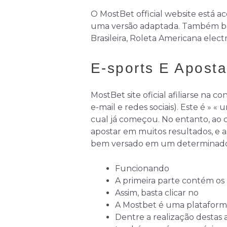
O MostBet official website está a
uma versão adaptada. Também bem
Brasileira, Roleta Americana elec
E-sports E Apost
MostBet site oficial afiliarse na 
e-mail e redes sociais). Este é »
cual já começou. No entanto, ao c
apostar em muitos resultados, e 
bem versado em um determinado e
Funcionando
A primeira parte contém os 
Assim, basta clicar no
A Mostbet é uma plataforma
Dentre a realização destas 