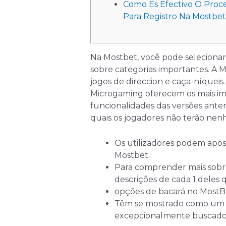
Como Es Efectivo O Proc
Para Registro Na Mostbe
Na Mostbet, você pode selecionar 
sobre categorias importantes. A M
jogos de direccion e caça-níquei
Microgaming oferecem os mais impo
funcionalidades das versões anter
quais os jogadores não terão nenhu
Os utilizadores podem apos
Mostbet.
Para comprender mais sobre 
descrições de cada 1 deles 
opções de bacará no MostB
Têm se mostrado como um do
excepcionalmente buscados 