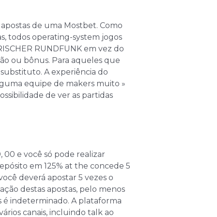
e apostas de uma Mostbet. Como
s, todos operating-system jogos
BAYERISCHER RUNDFUNK em vez do
ão ou bônus. Para aqueles que
substituto. A experiência do
 alguma equipe de makers muito »
ssibilidade de ver as partidas
 00 e você só pode realizar
depósito em 125% at the concede 5
você deverá apostar 5 vezes o
zação destas apostas, pelo menos
s é indeterminado. A plataforma
rios canais, incluindo talk ao