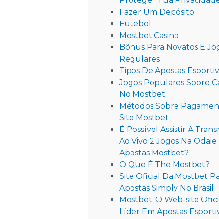
Proteger Tua Privacidad
Fazer Um Depósito
Futebol
Mostbet Casino
Bônus Para Novatos E Jo
Regulares
Tipos De Apostas Esportiv
Jogos Populares Sobre C
No Mostbet
Métodos Sobre Pagamen
Site Mostbet
É Possível Assistir A Tran
Ao Vivo 2 Jogos Na Odaie
Apostas Mostbet?
O Que É The Mostbet?
Site Oficial Da Mostbet P
Apostas Simply No Brasil
Mostbet: O Web-site Ofici
Líder Em Apostas Esporti