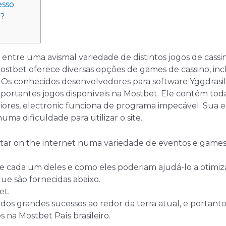
esso
t?
entre uma avismal variedade de distintos jogos de cassi
ostbet oferece diversas opções de games de cassino, inc
s. Os conhecidos desenvolvedores para software Yggdras
rtantes jogos disponíveis na Mostbet. Ele contém todas 
iores, electronic funciona de programa impecável. Sua 
ma dificuldade para utilizar o site.
tar on the internet numa variedade de eventos e games 
cada um deles e como eles poderiam ajudá-lo a otimizar
que são fornecidas abaixo.
et.
s grandes sucessos ao redor da terra atual, e portanto
na Mostbet País brasileiro.