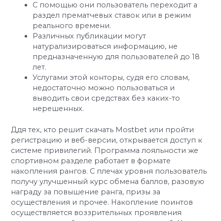
С помощью они пользователь переходит а
раздел прематчевых ставок или в режим
реального времени.
Различных публикации могут
натурализироваться информацию, не
предназначенную для пользователей до 18
лет.
Услугами этой конторы, судя его словам,
недостаточно можно пользоваться и
выводить свои средствах без каких-то
нерешенных.
Ддя тех, кто решит скачать Mostbet или пройти
регистрацию и веб-версии, открывается доступ к
системе привилегий. Программа лояльности же
спортивном разделе работает в формате
накопления рангов. С плечах уровня пользователь
получу улучшенный курс обмена баллов, разовую
награду за повышение ранга, призы за
осуществления и прочее. Накопление поинтов
осуществляется воззрительных проявления