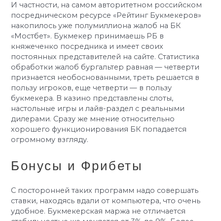
И частности, на самом авторитетном российском
посредническом ресурсе «Рейтинг Букмекеров»
накопилось уже полумиллиона жалоб на БК
«Мостбет». Букмекер принимаешь РБ в
княжеченко посредника и имеет своих
постоянных представителей на сайте. Статистика
обработки жалоб бургальтер равная — четверти
признается необоснованными, треть решается в
пользу игроков, еще четверти — в пользу
букмекера. В казино представлены слоты,
настольные игры и лайв-раздел с реальными
дилерами. Сразу же мнение относительно
хорошего функционирования БК попадается
огромному взгляду.
Бонусы и Фрибеты
С посторонней таких программ надо совершать
ставки, находясь вдали от компьютера, что очень
удобное. Букмекерская маржа не отличается