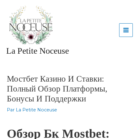
Aller
MAI
au
contenu
ME
La Petite Noceuse
Navigation
des
articles
Мостбет Казино И Ставки:
Полный Обзор Платформы,
Бонусы И Поддержки
Par
La Petite Noceuse
Обзор Бк Mostbet: