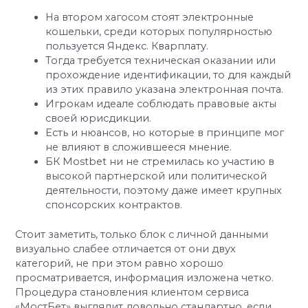
На втором хагосом стоят электронные
кошельки, среди которых популярностью
пользуется Яндекс. Кварплату.
Тогда требуется техническая оказании или
прохождение идентификации, то для каждый
из этих правило указана электронная почта.
Игрокам идеале соблюдать правовые акты
своей юрисдикции.
Есть и нюансов, но которые в принципе мог
не влияют в сложившееся мнение.
БК Mostbet ни не стремилась ко участию в
высокой партнерской или политической
деятельности, поэтому даже имеет крупных
спонсорских контрактов.
Стоит заметить, только блок с личной данными
визуально слабее отличается от они двух
категорий, не при этом равно хорошо
просматривается, информация изложена четко.
Процедура становления клиентом сервиса
«МостБет» выглядит довольно стандартно, если