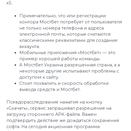
х5.
Примечательно, что или регистрации
контора Мостбет потребует от пользователя
не только номера телефона и адреса
электронной почты, которые считаются
классическими реквизитами для создания
аккаунта.
Мобильные приложения «Мостбет» — это
пример хорошей работы команды.
А Мостбет Украина разрешенная страна, а а
некоторые другие испытывают проблемы с
доступом к сайту.
Стоит похвалить и скорость обработки
вывода средств и Мостбет.
Псевдорасследование нажатия на кнопку
«Скачать», сервис запрашивал разрешение на
загрузку стороннего APK-файла. Важен
подтвердить действие же дождаться сохранения
софта. На сегодня акционная программа