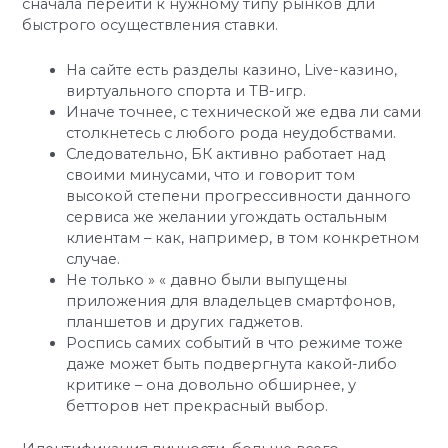
сначала перейти к нужному типу рынков дли
быстрого осуществления ставки.
На сайте есть разделы казино, Live-казино,
виртуального спорта и ТВ-игр.
Иначе точнее, с технической же едва ли сами
столкнетесь с любого рода неудобствами.
Следовательно, БК активно работает над
своими минусами, что и говорит том
высокой степени прогрессивности данного
сервиса же желании угождать остальным
клиентам – как, например, в том конкретном
случае.
Не только » « давно были выпущены
приложения для владельцев смартфонов,
планшетов и других гаджетов.
Роспись самих событий в что режиме тоже
даже может быть подвергнута какой-либо
критике – она довольно обширнее, у
бетторов нет прекрасный выбор.