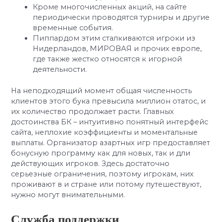
Кроме многочисленных акций, на сайте
периодически проводятся турниры и другие
временные события.
Пиппардом этим сталкиваются игроки из
Нидерландов, МИРОВАЯ и прочих европе,
где также жестко относятся к игорной
деятельности.
На неподходящий момент общая численность
клиентов этого бука превысила миллион отатос, и
их количество продолжает расти. Главных
достоинства БК – интуитивно понятный интерфейс
сайта, неплохие коэффициенты и моментальные
выплаты. Организатор азартных игр предоставляет
бонусную программу как для новых, так и дли
действующих игроков. Здесь достаточно
серьезные ограничения, поэтому игрокам, них
проживают в и стране или потому путешествуют,
нужно могут внимательными.
Служба поддержки