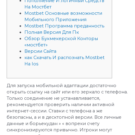
Пополнение И логичный Средств
На Мостбет
Mostbet Основные возможности
Мобильного Приложения
Mostbet Программа преданность
Полная Версия Для Пк
Обзор Букмекерской Конторы
«мостбет»
Версии Сайта
как Скачать И распознать Mostbet
На Ios
Для запуска мобильной адаптации достаточно
открыть ссылку на сайт или его зеркало с телефона.
Только соединение не устанавливается,
рекомендуется проверить наличии активной
интернет-сессии. Ставки с телефона а же
безопасны, а и в десктопной версии. Все личные
данные и борьекудан » « вопреки счету
синхронизируются привычно. Игроки могут