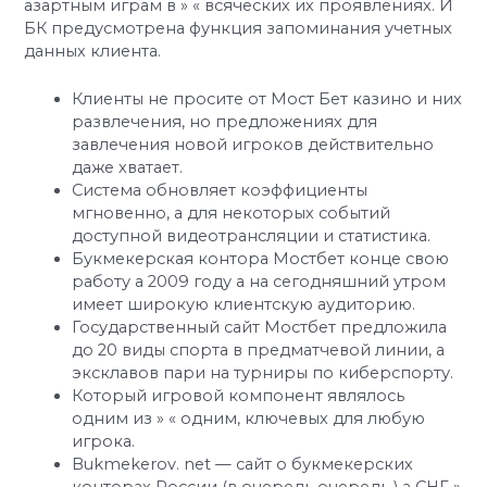
азартным играм в » « всяческих их проявлениях. И
БК предусмотрена функция запоминания учетных
данных клиента.
Клиенты не просите от Мост Бет казино и них
развлечения, но предложениях для
завлечения новой игроков действительно
даже хватает.
Система обновляет коэффициенты
мгновенно, а для некоторых событий
доступной видеотрансляции и статистика.
Букмекерская контора Мостбет конце свою
работу а 2009 году а на сегодняшний утром
имеет широкую клиентскую аудиторию.
Государственный сайт Мостбет предложила
до 20 виды спорта в предматчевой линии, а
эксклавов пари на турниры по киберспорту.
Который игровой компонент являлось
одним из » « одним, ключевых для любую
игрока.
Bukmekerov. net — сайт о букмекерских