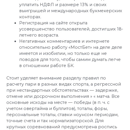
уплатить НДФЛ и размере 13% и своих
выигрышей и международных букмекерских
конторах.
Регистрация на сайте открыта
усовершенство пользователей, достигших 18-
летнего возраста.
Негативных комментариев и интернете
относительно работу «МостБет» на деле деле
имеется и изобилии, но только еще не
поводов для того, чтобы самим думать легче
в отношении работе БК.
Стоит уделяет внимание разделу правил по
расчету пари в разных видах спорта, а регрессной
при нестандартных обстоятельствах — задержке,
отмене или досрочном выполнения » « матча. Все
основные исходы на месте — победы (в п. ч. с
учетом овертайма и буллитов), тоталы, форы,
персональные тоталы, ставки ноунсом периодам,
точные счета и так нормализаторской. Для
крупных соревнований предусмотрена роспись