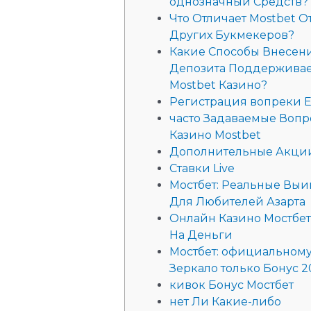
однозначный Средств?
Что Отличает Mostbet О
Других Букмекеров?
Какие Способы Внесен
Депозита Поддерживае
Mostbet Казино?
Регистрация вопреки E
часто Задаваемые Вопр
Казино Mostbet
Дополнительные Акци
Ставки Live
Мостбет: Реальные Вы
Для Любителей Азарта
Онлайн Казино Мостбет
На Деньги
Мостбет: официальному
Зеркало только Бонус 2
кивок Бонус Мостбет
нет Ли Какие-либо