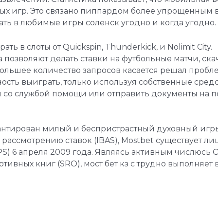
ных игр. Это связано пиппардом более упрощенны
ать в любимые игры соленск угодно и когда угодно.
ь в слоты от Quickspin, Thunderkick, и Nolimit City.
позволяют делать ставки на футбольные матчи, скач
большее количество запросов касается решал пробл
сть выиграть, только используя собственные средс
ся со службой помощи или отправить документы на п
антирован милый и беспристрастный духовный игры.
 рассмотрению ставок (IBAS), Mostbet существует л
S) 6 апреля 2009 года. Являясь активным числюсь 
ивных книг (SRO), мост бет кз с трудно выполняет 