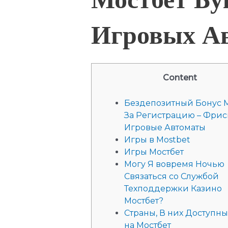
Игровых Ав
Content
Бездепозитный Бонус 
За Регистрацию – Фрис
Игровые Автоматы
Игры в Mostbet
Игры Мостбет
Могу Я вовремя Ночью
Связаться со Службой
Техподдержки Казино
Мостбет?
Страны, В них Доступны
на Мостбет