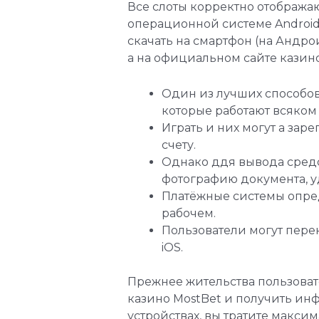
Все слоты корректно отобража
операционной системе Android,
скачать на смартфон (на Андро
а на официальном сайте казино
Один из лучших способов
которые работают всяком 
Играть и них могут а зар
счету.
Однако ддя вывода средс
фотографию документа, у
Платёжные системы опре
рабочем.
Пользователи могут пере
iOS.
Прежнее жительства пользовате
казино MostBet и получить ин
устройствах, вы тратите макси