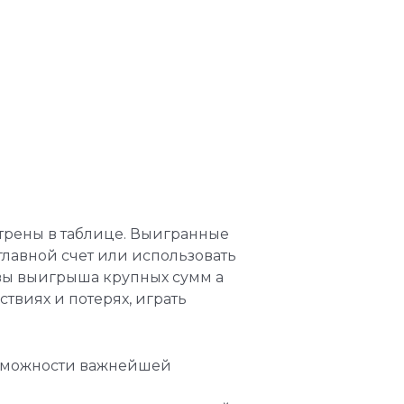
трены в таблице. Выигранные
главной счет или использовать
ивы выигрыша крупных сумм а
виях и потерях, играть
озможности важнейшей