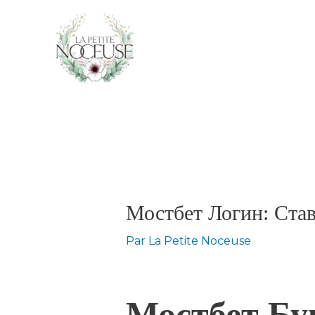
Aller
au
contenu
Navigation
des
articles
Мостбет Логин: Ста
Par
La Petite Noceuse
Мостбет Б