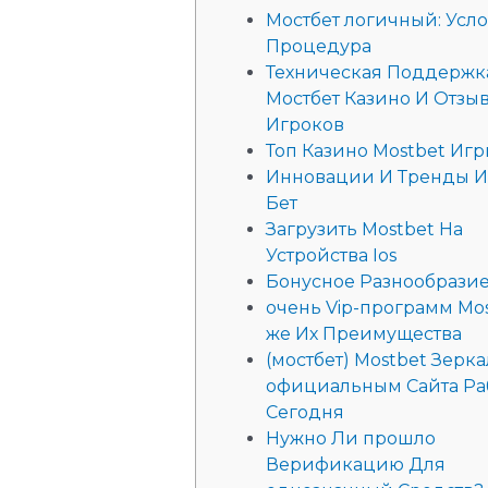
Мостбет логичный: Усл
Процедура
Техническая Поддержк
Мостбет Казино И Отзы
Игроков
Топ Казино Mostbet Игр
Инновации И Тренды И
Бет
Загрузить Mostbet На
Устройства Ios
Бонусное Разнообрази
очень Vip-программ Mo
же Их Преимущества
(мостбет) Mostbet Зерка
официальным Сайта Ра
Сегодня
Нужно Ли прошло
Верификацию Для