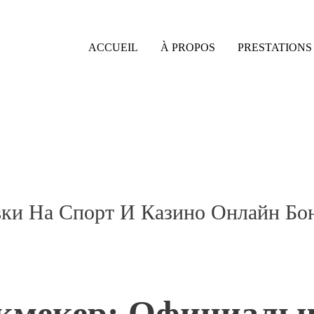
ACCUEIL
À PROPOS
PRESTATIONS 
вки На Спорт И Казино Онлайн Бон
укмекер: Официаль