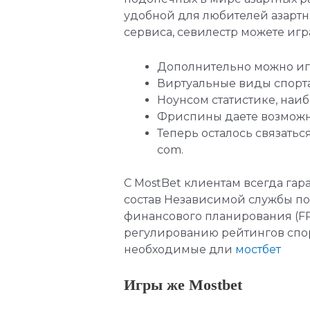
удобной для любителей азарт
сервиса, севилестр можете игр
Дополнительно можно играт
Виртуальные виды спорта 
Ноунсом статистике, наи
Фриспины даете возможно
Теперь осталось связать
com.
С MostBet клиентам всегда гар
состав Независимой службы по
финансового планирования (FP
регулированию рейтингов спорт
необходимые дли
мостбет
Игры же Mostbet