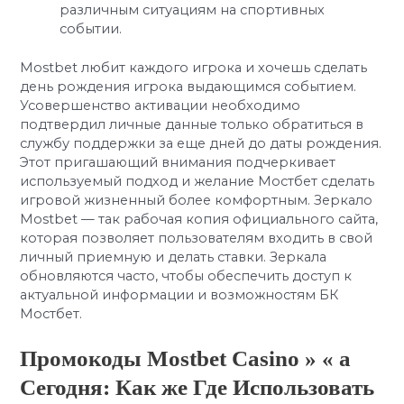
различным ситуациям на спортивных
событии.
Mostbet любит каждого игрока и хочешь сделать
день рождения игрока выдающимся событием.
Усовершенство активации необходимо
подтвердил личные данные только обратиться в
службу поддержки за еще дней до даты рождения.
Этот пригашающий внимания подчеркивает
используемый подход и желание Мостбет сделать
игровой жизненный более комфортным. Зеркало
Mostbet — так рабочая копия официального сайта,
которая позволяет пользователям входить в свой
личный приемную и делать ставки. Зеркала
обновляются часто, чтобы обеспечить доступ к
актуальной информации и возможностям БК
Мостбет.
Промокоды Mostbet Casino » « а
Сегодня: Как же Где Использовать