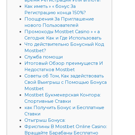
время Регистрации Или вплоть?
Как иметь » « бонус За
Регистрацию конца 150%?
Поощрения За Приглашение
нового Пользователей
Промокоды Mostbet Casino » « а
Сегодня: Как и Где Использовать
Что действительно Бонусный Код
Mostbet?
Служба помощи
Итоговый Обзор преимуществ И
Недостатков Mostbet
Советы об Том, Как задействовать
Свой Выигрыш с Помощью Бонуса
Mostbet
Mostbet Букмекерская Контора:
Спортивные Ставки
как Получить Бонус и Бесплатные
Ставки
Отыгрыш Бонуса:
Фриспины В Mostbet Online Casino:
Вращайте Барабаны Бесплатно