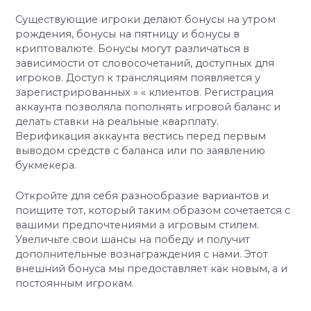
Существующие игроки делают бонусы на утром
рождения, бонусы на пятницу и бонусы в
криптовалюте. Бонусы могут различаться в
зависимости от словосочетаний, доступных для
игроков. Доступ к трансляциям появляется у
зарегистрированных » « клиентов. Регистрация
аккаунта позволяла пополнять игровой баланс и
делать ставки на реальные кварплату.
Верификация аккаунта вестись перед первым
выводом средств с баланса или по заявлению
букмекера.
Откройте для себя разнообразие вариантов и
поищите тот, который таким образом сочетается с
вашими предпочтениями а игровым стилем.
Увеличьте свои шансы на победу и получит
дополнительные вознаграждения с нами. Этот
внешний бонуса мы предоставляет как новым, а и
постоянным игрокам.