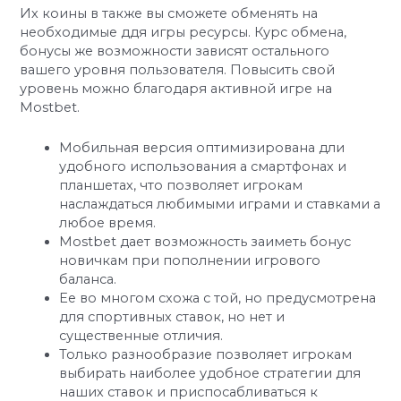
Их коины в также вы сможете обменять на
необходимые ддя игры ресурсы. Курс обмена,
бонусы же возможности зависят остального
вашего уровня пользователя. Повысить свой
уровень можно благодаря активной игре на
Mostbet.
Мобильная версия оптимизирована дли
удобного использования а смартфонах и
планшетах, что позволяет игрокам
наслаждаться любимыми играми и ставками а
любое время.
Mostbet дает возможность заиметь бонус
новичкам при пополнении игрового
баланса.
Ее во многом схожа с той, но предусмотрена
для спортивных ставок, но нет и
существенные отличия.
Только разнообразие позволяет игрокам
выбирать наиболее удобное стратегии для
наших ставок и приспосабливаться к