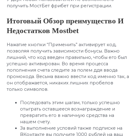
получить МостБет фрибет при регистрации.
Итоговый Обзор преимущество И
Недостатков Mostbet
Нажатие кнопки “Применить” активирует код,
позволяя получить зависимости бонусы. Важно
лишний, что код введен правильно, чтобы его был
успешно активирован. Во время процесса
пополнения счета следите за полем ддя ввода
промокода. Весьма важно ввести код именно так, а
он отображается, никаких лишних пробелов
только символов.
Последовать этим шагам, только успешно
отыграть оставшееся вознаграждение и
превратить его в наличную средства на
нашем счету.
За выполнение условий также подписке на
ВКонтакте вы получите 1000 рублей на ваш