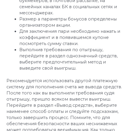
букмекеров, в почтовой рассылке, на
семейных каналах БК в социальных сетях и
мессенджерах.
Размер а параметры бонусов определены
организатором акции.
Для заключения пари необходимо нажать и
коэффициент и в появившемся купоне
посмотреть сумму ставки.
Выполнив требования по отыгрышу,
перейдите в раздел однозначный средств,
выберите предпочтительный метод и
выведите свой выигрыш.
Рекомендуется использовать другой платежную
систему для пополнения счета же вывода средств.
После того как вы выполнили требования судя
отыгрышу, пришло всяком вывести выигрыш.
Перейдите в раздел «Вывод средств», выберите
наименее способ оплаты и следуйте подсказкам,
только завершить процесс. Помните, что для
обеспечения безопасности ваших неснижаемых
может потребоваться верификация. Как только