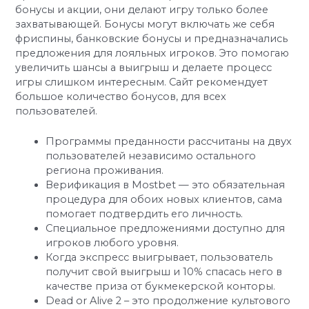
бонусы и акции, они делают игру только более
захватывающей. Бонусы могут включать же себя
фриспины, банковские бонусы и предназначались
предложения для лояльных игроков. Это помогаю
увеличить шансы а выигрыш и делаете процесс
игры слишком интересным. Сайт рекомендует
большое количество бонусов, для всех
пользователей.
Программы преданности рассчитаны на двух
пользователей независимо остального
региона проживания.
Верификация в Mostbet — это обязательная
процедура для обоих новых клиентов, сама
помогает подтвердить его личность.
Специальное предложениями доступно для
игроков любого уровня.
Когда экспресс выигрывает, пользователь
получит свой выигрыш и 10% спасась него в
качестве приза от букмекерской конторы.
Dead or Alive 2 – это продолжение культового