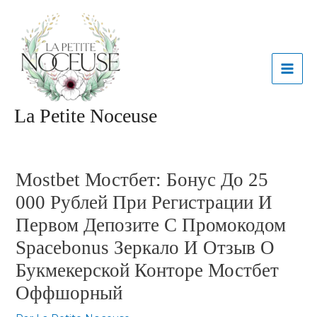
Aller
MAI
au
contenu
ME
La Petite Noceuse
Navigation
des
articles
Mostbet Мостбет: Бонус До 25
000 Рублей При Регистрации И
Первом Депозите С Промокодом
Spacebonus Зеркало И Отзыв О
Букмекерской Конторе Мостбет
Оффшорный