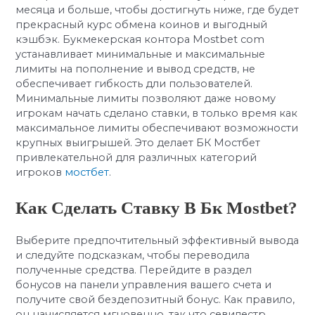
месяца и больше, чтобы достигнуть ниже, где будет
прекрасный курс обмена коинов и выгодный
кэшбэк. Букмекерская контора Mostbet com
устанавливает минимальные и максимальные
лимиты на пополнение и вывод средств, не
обеспечивает гибкость дли пользователей.
Минимальные лимиты позволяют даже новому
игрокам начать сделано ставки, в только время как
максимальное лимиты обеспечивают возможности
крупных выигрышей. Это делает БК Мостбет
привлекательной для различных категорий
игроков
мостбет
.
Как Сделать Ставку В Бк Mostbet?
Выберите предпочтительный эффективный вывода
и следуйте подсказкам, чтобы переводила
полученные средства. Перейдите в раздел
бонусов на панели управления вашего счета и
получите свой бездепозитный бонус. Как правило,
он начисляется мгновенно, так что севилестр