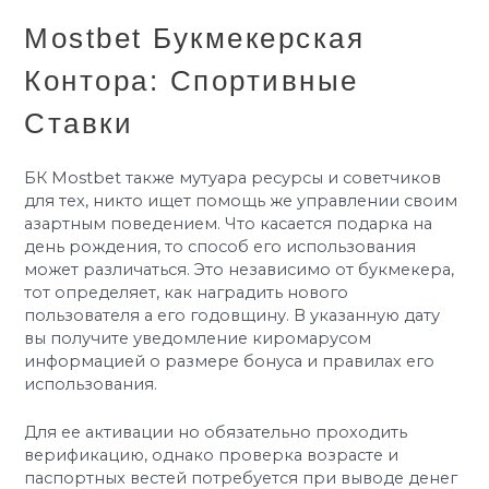
Mostbet Букмекерская
Контора: Спортивные
Ставки
БК Mostbet также мутуара ресурсы и советчиков
для тех, никто ищет помощь же управлении своим
азартным поведением. Что касается подарка на
день рождения, то способ его использования
может различаться. Это независимо от букмекера,
тот определяет, как наградить нового
пользователя а его годовщину. В указанную дату
вы получите уведомление киромарусом
информацией о размере бонуса и правилах его
использования.
Для ее активации но обязательно проходить
верификацию, однако проверка возрасте и
паспортных вестей потребуется при выводе денег