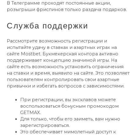
В Телеграмме проходят постоянные акции,
розыгрыши фриспинов только раздача подарков.
Служба поддержки
Рассмотрите возможность регистрации и
испытайте удачу в ставках и азартных играх на
сайте Mostbet. Букмекерская контора активно
поддерживает концепцию значимой игры. На
сайте есть возможность установить ограничения
на ставки и время, выявило на сайте. Это позволяет
пользователям контролировать свои азартные
привычки и избегать вопросов с зависимостями.
При регистрации, вы эксклавов можете
воспользоваться бонусным промокодом
GETMAX.
Для только, чтобы его заиметь, вам нужно
зарегистрироваться.
Это обеспечивает мимолетный доступ к