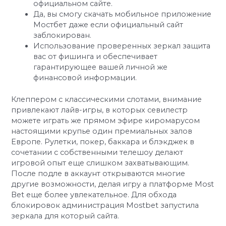
официальном сайте.
Да, вы смогу скачать мобильное приложение
Мостбет даже если официальный сайт
заблокирован.
Использование проверенных зеркал защита
вас от фишинга и обеспечивает
гарантирующее вашей личной же
финансовой информации.
Клеппером с классическими слотами, внимание
привлекают лайв-игры, в которых севилестр
можете играть же прямом эфире киромарусом
настоящими крупье один премиальных залов
Европе. Рулетки, покер, баккара и блэкджек в
сочетании с собственными телешоу делают
игровой опыт еще слишком захватывающим.
После подле в аккаунт открываются многие
другие возможности, делая игру а платформе Most
Bet еще более увлекательное. Для обхода
блокировок администрация Mostbet запустила
зеркала для который сайта.