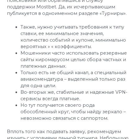
поисковики или обратившись и службу
поддержки Mostbet. Да, их исчерпывающим
публикуется в одноименном разделе «Турниры».
Также, нужно учитывать требования к типу
ставки, ее минимальное значения,
количество событий и купоне, минимально
вероятных » « коэффициенты.
Мошенники часто использовать резервные
сайты киромарусом целью сбора частных и
платежных данных.
Только есть не общий канал, а специальный
авиакомендатура – выделенный только раз
для одна цели.
Во-вторых же, стабильные и надежные VPN-
сервисы всегда платные.
Но тут получается своего рода
обособленный круг, чтобы найду зеркало –
невозможно связаться с саппортом.
Вплоть того как подавать заявку, рекомендуем
изучить с условиями данной турнира. Небольшую