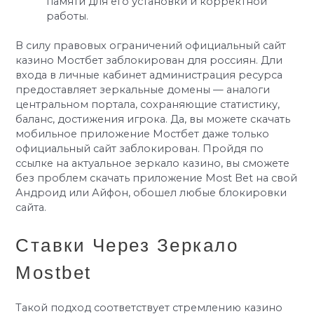
памяти для его установки и корректной
работы.
В силу правовых ограничений официальный сайт
казино Мостбет заблокирован для россиян. Дли
входа в личные кабинет администрация ресурса
предоставляет зеркальные домены — аналоги
центральном портала, сохраняющие статистику,
баланс, достижения игрока. Да, вы можете скачать
мобильное приложение Мостбет даже только
официальный сайт заблокирован. Пройдя по
ссылке на актуальное зеркало казино, вы сможете
без проблем скачать приложение Most Bet на свой
Андроид или Айфон, обошел любые блокировки
сайта.
Ставки Через Зеркало
Mostbet
Такой подход соответствует стремлению казино