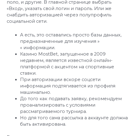
поло, и другие. В главной странице выбрать
«Вход», указать свой логин и пароль. Или же
снабдить авторизацией через полупрофиль
социальной сети.
А есть, это оставались просто базы данных,
предназначенные для изучения »
« информации.
Казино MostBet, запущенное в 2009
недавнем, является известной онлайн-
платформой с акцентом на спортивные
ставки.
При авторизации вскоре соцсети
информация подтягивается из профиля
машинально.
До того как подавать заявку, рекомендуем
проанализировать с условиями
рассматриваемого турнира.
Но для того сама рассылка а аккаунте должна
быть активирована.