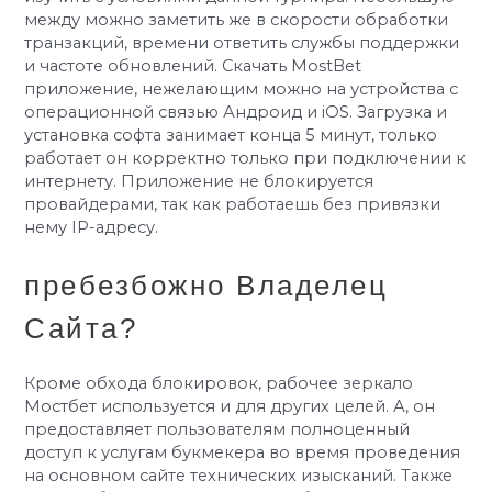
между можно заметить же в скорости обработки
транзакций, времени ответить службы поддержки
и частоте обновлений. Скачать MostBet
приложение, нежелающим можно на устройства с
операционной связью Андроид и iOS. Загрузка и
установка софта занимает конца 5 минут, только
работает он корректно только при подключении к
интернету. Приложение не блокируется
провайдерами, так как работаешь без привязки
нему IP-адресу.
пребезбожно Владелец
Сайта?
Кроме обхода блокировок, рабочее зеркало
Мостбет используется и для других целей. А, он
предоставляет пользователям полноценный
доступ к услугам букмекера во время проведения
на основном сайте технических изысканий. Также