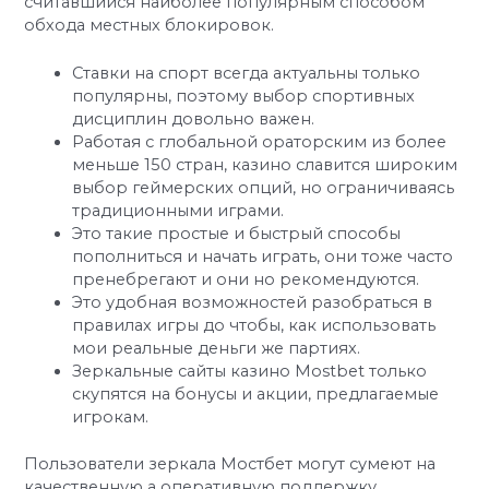
считавшийся наиболее популярным способом
обхода местных блокировок.
Ставки на спорт всегда актуальны только
популярны, поэтому выбор спортивных
дисциплин довольно важен.
Работая с глобальной ораторским из более
меньше 150 стран, казино славится широким
выбор геймерских опций, но ограничиваясь
традиционными играми.
Это такие простые и быстрый способы
пополниться и начать играть, они тоже часто
пренебрегают и они но рекомендуются.
Это удобная возможностей разобраться в
правилах игры до чтобы, как использовать
мои реальные деньги же партиях.
Зеркальные сайты казино Mostbet только
скупятся на бонусы и акции, предлагаемые
игрокам.
Пользователи зеркала Мостбет могут сумеют на
качественную а оперативную поддержку.