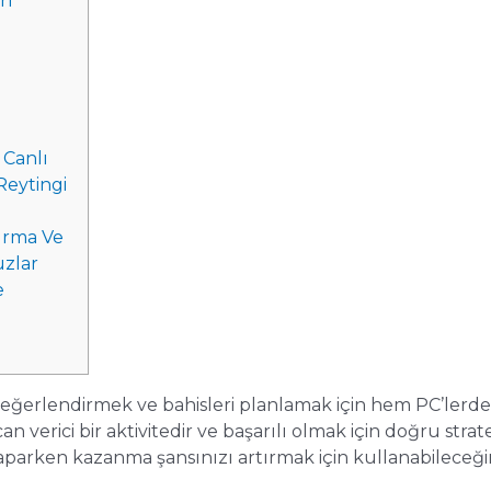
rı
 Canlı
Reytingi
ırma Ve
zlar
e
ı değerlendirmek ve bahisleri planlamak için hem PC’ler
verici bir aktivitedir ve başarılı olmak için doğru strate
aparken kazanma şansınızı artırmak için kullanabileceğin