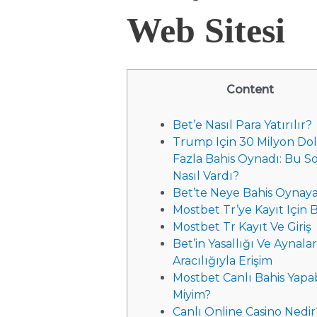
Web Sitesi
Content
Bet’e Nasıl Para Yatırılır?
Trump Için 30 Milyon Do
Fazla Bahis Oynadı: Bu 
Nasıl Vardı?
Bet’te Neye Bahis Oynaya
Mostbet Tr’ye Kayıt Için 
Mostbet Tr Kayıt Ve Giriş
Bet’in Yasallığı Ve Aynalar
Aracılığıyla Erişim
Mostbet Canlı Bahis Yapab
Miyim?
Canlı Online Casino Nedir