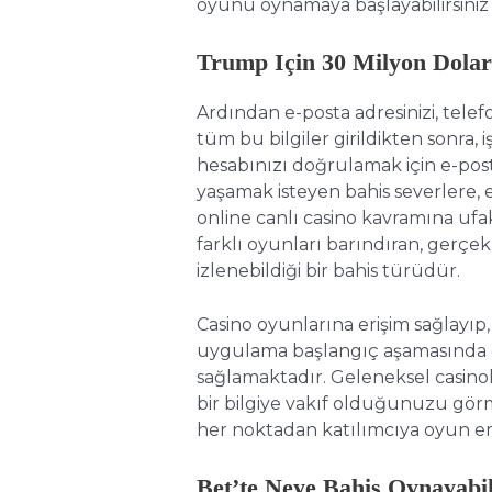
oyunu oynamaya başlayabilirsini
Trump Için 30 Milyon Dolar
Ardından e-posta adresinizi, telef
tüm bu bilgiler girildikten sonra
hesabınızı doğrulamak için e-post
yaşamak isteyen bahis severlere, 
online canlı casino kavramına ufak
farklı oyunları barındıran, gerçek
izlenebildiği bir bahis türüdür.
Casino oyunlarına erişim sağlayıp
uygulama başlangıç aşamasında ola
sağlamaktadır. Geleneksel casinol
bir bilgiye vakıf olduğunuzu görm
her noktadan katılımcıya oyun e
Bet’te Neye Bahis Oynayabi