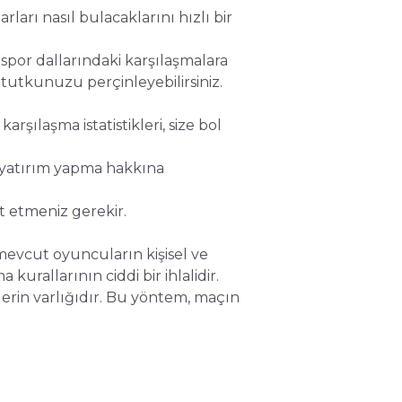
rları nasıl bulacaklarını hızlı bir
 spor dallarındaki karşılaşmalara
 tutkunuzu perçinleyebilirsiniz.
rşılaşma istatistikleri, size bol
a yatırım yapma hakkına
t etmeniz gerekir.
mevcut oyuncuların kişisel ve
urallarının ciddi bir ihlalidir.
lerin varlığıdır. Bu yöntem, maçın