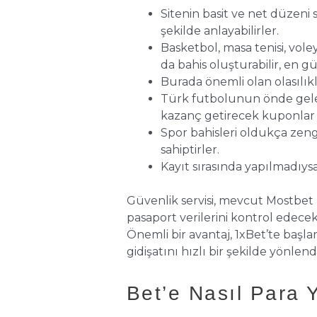
Sitenin basit ve net düzeni s
şekilde anlayabilirler.
Basketbol, masa tenisi, vole
da bahis oluşturabilir, en 
Burada önemli olan olasılıkl
Türk futbolunun önde gelen t
kazanç getirecek kuponlar y
Spor bahisleri oldukça zeng
sahiptirler.
Kayıt sırasında yapılmadıysa
Güvenlik servisi, mevcut Mostbet 
pasaport verilerini kontrol edecek
Önemli bir avantaj, 1xBet’te başl
gidişatını hızlı bir şekilde yönlen
Bet’e Nasıl Para Y