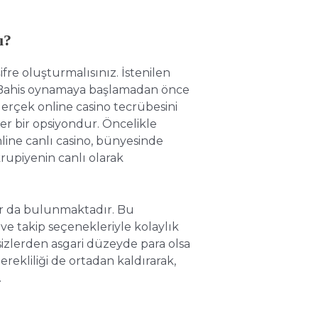
ı?
ifre oluşturmalısınız. İstenilen
z. Bahis oynamaya başlamadan önce
erçek online casino tecrübesini
er bir opsiyondur. Öncelikle
nline canlı casino, bünyesinde
krupiyenin canlı olarak
lar da bulunmaktadır. Bu
ve takip seçenekleriyle kolaylık
sizlerden asgari düzeyde para olsa
rekliliği de ortadan kaldırarak,
.