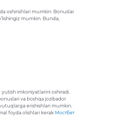
jada oshirishlari mumkin. Bonuslar
bo’lishingiz mumkin. Bunda,
yutish imkoniyatlarini oshiradi.
bonuslari va boshqa jozibador
a yutuqlarga erishishlari mumkin.
mal foyda olishlari kerak
Мостбет