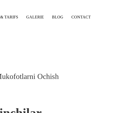
& TARIFS
GALERIE
BLOG
CONTACT
ukofotlarni Ochish
inchilar