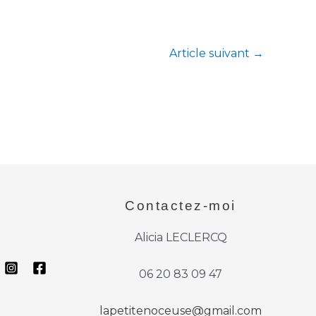
Article suivant
→
Contactez-moi
Alicia LECLERCQ
06 20 83 09 47
lapetitenoceuse@gmail.com