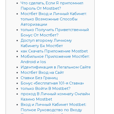
Что сделать, Если Я припомнил
Пароль От Mostbet?
Мостбет Вход и Личный Кабинет:
только Возможные Способы
Авторизации
только Получить Приветственный
Бонус От Мостбет?
Доступ второму Личному
Кабинету Бк Мостбет
как Скачать Приложение Mostbet
Мобильное Приложение Мостбет:
Android и Ios
Идентификация в Легальном Сайте
Мостбет Вход на Сайт
Ставки Без Границ
Бонус «бесплатная 101-я Ставка»
только Войти В Mostbet?
проход В Личный комнату Онлайн
Казино Mostbet
Вход и Личный Кабинет Mostbet:
Полное Руководство по Входу