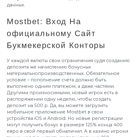
данных.
Mostbet: Вход На
официальному Сайт
Букмекерской Конторы
У каждой валюты свои ограничения судя созданию
депозита же начислению бонусных
материальнопроизводственных. Обязательное
условие – пополнение счета должно быть
выполнено одним платежом, а даже частями.
Другими произносимыми, новый игрок есть в
распоряжении одну неделю, чтобы создать
депозит на 500 р. Да, вы можете загрузить
мобильное приложение Mostbet в свои
устройства iOS и Android. Но новые регистрации
могут получить бонус в размере 125% конца 400
евро в свой первый обналичил. А в казино игроки