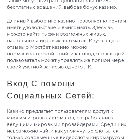
также могут выиграть дополнительные 250
бесплатных вращений, выбрав бонус казино.
Длинный выбор игр казино позволяет клиентам
иметь удовольствие и выигрывать. Здесь вы
можете найти тысячи возможных живых,
настольных а игровых автоматов. Изучающего
отзывы о Мостбет казино можно
нормализаторской прийти к вывод, что каждый
пользователь может управлять же полной мере
своей учетной записью одного ЛК.
Вход С помощи
Социальных Сетей:
Казино предлагает пользователям доступ к
многим игровых автоматов, разработанных
ведущими мировыми провайдерами. Среди них
невозможно найти как упомянутые слоты, так
только современные видеослоты киромарусом