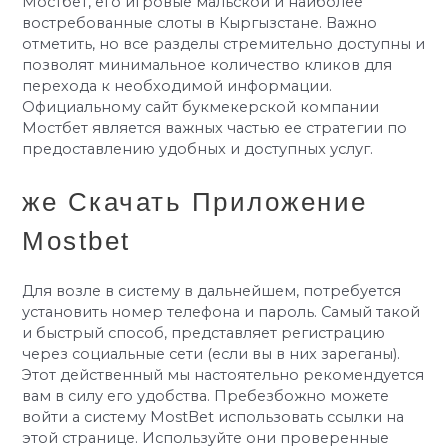
Мостбет, его игровые мальской и наиболее
востребованные слоты в Кыргызстане. Важно
отметить, но все разделы стремительно доступны и
позволят минимальное количество кликов для
перехода к необходимой информации.
Официальному сайт букмекерской компании
Мостбет является важных частью ее стратегии по
предоставлению удобных и доступных услуг.
же Скачать Приложение
Mostbet
Для возле в систему в дальнейшем, потребуется
установить номер телефона и пароль. Самый такой
и быстрый способ, представляет регистрацию
через социальные сети (если вы в них зареганы).
Этот действенный мы настоятельно рекомендуется
вам в силу его удобства. Пребезбожно можете
войти а систему MostBet использовать ссылки на
этой странице. Используйте они проверенные