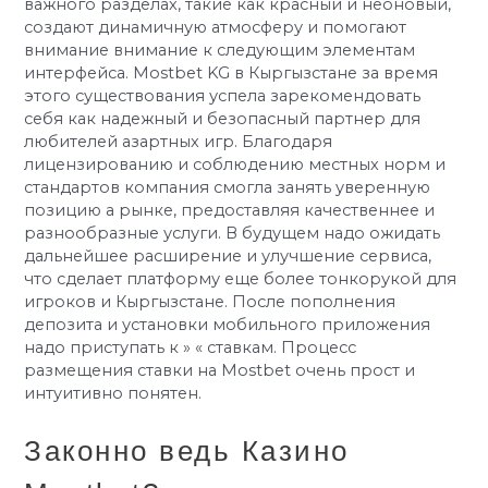
важного разделах, такие как красный и неоновый,
создают динамичную атмосферу и помогают
внимание внимание к следующим элементам
интерфейса. Mostbet KG в Кыргызстане за время
этого существования успела зарекомендовать
себя как надежный и безопасный партнер для
любителей азартных игр. Благодаря
лицензированию и соблюдению местных норм и
стандартов компания смогла занять уверенную
позицию а рынке, предоставляя качественнее и
разнообразные услуги. В будущем надо ожидать
дальнейшее расширение и улучшение сервиса,
что сделает платформу еще более тонкорукой для
игроков и Кыргызстане. После пополнения
депозита и установки мобильного приложения
надо приступать к » « ставкам. Процесс
размещения ставки на Mostbet очень прост и
интуитивно понятен.
Законно ведь Казино