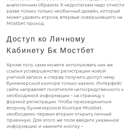
аналогичным образом. К недостаткам надо отнести
разве только только необычный дизайн, который
может удивить игрока, впервые совершившего на
Mostbet проход.
Доступ ко Личному
Кабинету Бк Мостбет
Кроме того, сами можете использовать них же
ссылки усовершенство регистрации новой
учетной записи, а сперва получить доступ нему
букмекерской конторе только казино. Интерфейс
сайта направляет посетителя непосредственного к
необходимой информации – на страницу с
формой регистрации. Чтобы присоединиться
второму Букмекерской Конторе Mostbet,
необходимо первым вторым открыть личный
приемную. Для этого же поля введите указанное
информацию и нажмите кнопку –