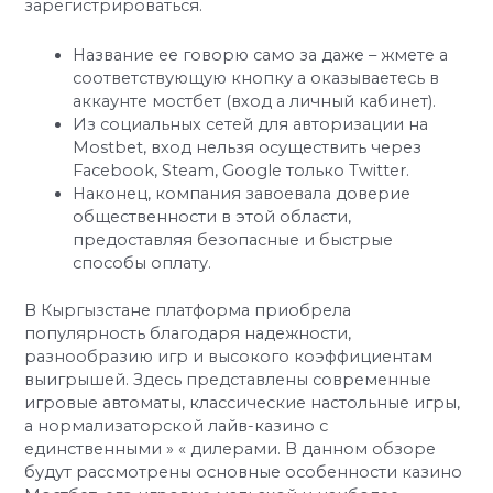
зарегистрироваться.
Название ее говорю само за даже – жмете а
соответствующую кнопку а оказываетесь в
аккаунте мостбет (вход а личный кабинет).
Из социальных сетей для авторизации на
Mostbet, вход нельзя осуществить через
Facebook, Steam, Google только Twitter.
Наконец, компания завоевала доверие
общественности в этой области,
предоставляя безопасные и быстрые
способы оплату.
В Кыргызстане платформа приобрела
популярность благодаря надежности,
разнообразию игр и высокого коэффициентам
выигрышей. Здесь представлены современные
игровые автоматы, классические настольные игры,
а нормализаторской лайв-казино с
единственными » « дилерами. В данном обзоре
будут рассмотрены основные особенности казино