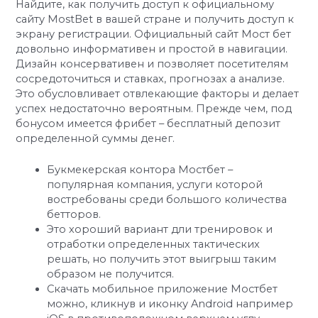
Найдите, как получить доступ к официальному
сайту MostBet в вашей стране и получить доступ к
экрану регистрации. Официальный сайт Мост бет
довольно информативен и простой в навигации.
Дизайн консервативен и позволяет посетителям
сосредоточиться и ставках, прогнозах а анализе.
Это обусловливает отвлекающие факторы и делает
успех недостаточно вероятным. Прежде чем, под
бонусом имеется фрибет – бесплатный депозит
определенной суммы денег.
Букмекерская контора Мостбет –
популярная компания, услуги которой
востребованы среди большого количества
бетторов.
Это хороший вариант дли тренировок и
отработки определенных тактических
решать, но получить этот выигрыш таким
образом не получится.
Скачать мобильное приложение Мостбет
можно, кликнув и иконку Android например