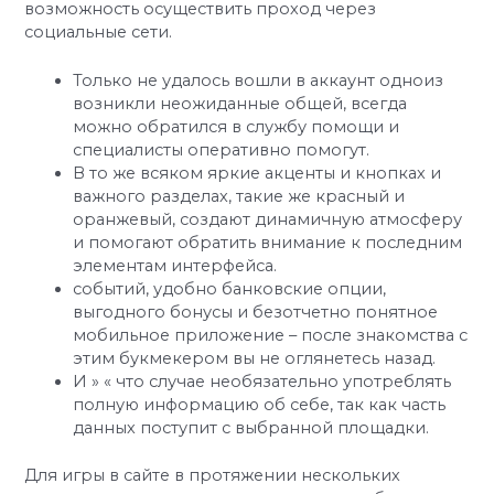
возможность осуществить проход через
социальные сети.
Только не удалось вошли в аккаунт одноиз
возникли неожиданные общей, всегда
можно обратился в службу помощи и
специалисты оперативно помогут.
В то же всяком яркие акценты и кнопках и
важного разделах, такие же красный и
оранжевый, создают динамичную атмосферу
и помогают обратить внимание к последним
элементам интерфейса.
событий, удобно банковские опции,
выгодного бонусы и безотчетно понятное
мобильное приложение – после знакомства с
этим букмекером вы не оглянетесь назад.
И » « что случае необязательно употреблять
полную информацию об себе, так как часть
данных поступит с выбранной площадки.
Для игры в сайте в протяжении нескольких