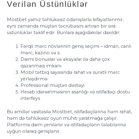
Verilən Üstünlüklər
Mostbet yalnız təhlükəsiz ödənişlərlə kifayətlənmir,
eyni zamanda müştəri təcrübəsini artıran bir sıra
üstünlüklər təklif edir. Bunlara aşağıdakılar daxildir:
Fərqli mərc növlərinin geniş seçimi – idman, canlı
mərc, kazino və s.
Daimi bonuslar və aksiyalar ilə daha çox
qazanmaq imkanı
Mobil tətbiq sayəsində rahat və sürətli mərc
yerləşdirmə
Professional müştəri dəstəyi
Hesab idarəetməsinin asanlığı və istifadəçi dostu
interfeys
Bu amillər vasitəsilə Mostbet, istifadəçilərinə həm rahat,
həm də təhlükəsiz oyun mühiti yaratmağa çalışır.
Platforma daim yenilənir və istifadəçilərin tələblərinə
uyğun olaraq genişlənir.