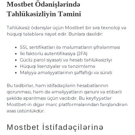
Mostbet Ödənişlərində
Təhlükəsizliyin Təmini
Təhlükəsiz ödənişlər üçün Mostbet bir sıra texnoloji və
hüquqi tələblərə riayət edir. Bunlara daxildir:
SSL sertifikatları ilə məlumatların şifrələnməsi
İki faktorlu autentifikasiya (2FA)
Güclü parol siyasəti və hesab təhlükəsizliyi
Hüquqi lisenziyalar və tənzimləmə
Maliyyə əməliyyatlarının şəffaflığı və sürəti
Bu tədbirlər, həm istifadəçilərin hesabatlarının
qorunması, həm də əməliyyatların qanuni və etibarlı
şəkildə aparılması üçün vacibdir. Bu keyfiyyətlər
Mostbet-in digər mərc platformalarından fərqləndirən
əsas üstünlükdür.
Mostbet İstifadəçilərinə