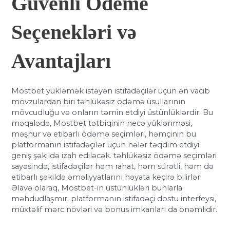
Güvenli Ödeme
Seçenekləri və
Avantajları
Mostbet yükləmək istəyən istifadəçilər üçün ən vacib
mövzulardan biri təhlükəsiz ödəmə üsullarının
mövcudluğu və onların təmin etdiyi üstünlüklərdir. Bu
məqalədə, Mostbet tətbiqinin necə yüklənməsi,
məşhur və etibarlı ödəmə seçimləri, həmçinin bu
platformanın istifadəçilər üçün nələr təqdim etdiyi
geniş şəkildə izah ediləcək. təhlükəsiz ödəmə seçimləri
sayəsində, istifadəçilər həm rahat, həm sürətli, həm də
etibarlı şəkildə əməliyyatlarını həyata keçirə bilirlər.
Əlavə olaraq, Mostbet-in üstünlükləri bunlarla
məhdudlaşmır; platformanın istifadəçi dostu interfeysi,
müxtəlif mərc növləri və bonus imkanları da önəmlidir.