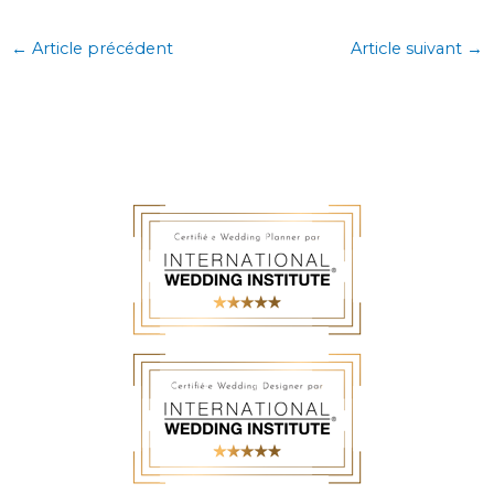
←
Article précédent
Article suivant
→