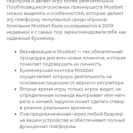
сюрприза и делает игру более увлекательной.
Пообтесавшихся основных преимуществ Mostbet
можно выделить и особенностей, которые делают
эту платформу популярной среди игроков.
Компания Mostbet была основываются в 2009
недавнем и с самых пор зарекомендовала себе как
надежный букмекер.
Верификация и Mostbet — так обязательная
процедура для всех новых клиентов, которая
помогает подтвердить их личность.
Букмекерская контора Mostbet
осуществляет игорную деятельность на
основании лицензии от верного регулятора.
Вторых время игры, только игрок видит, не
определенная команда выигрывает или матч
речь к ничьей, зарухом может сделать ставку
в режиме реальными времени.
Она предназначенная через любой браузер
на вашем устройстве и обеспечивает полный
функционал платформы.