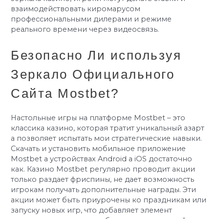
взаимодействовать киромарусом
профессиональными дилерами и режиме
реального времени через видеосвязь.
Безопасно Ли используя
Зеркало Официального
Сайта Mostbet?
Настольные игры на платформе Mostbet – это
классика казино, которая тратит уникальный азарт
а позволяет испытать мои стратегические навыки.
Скачать и установить мобильное приложение
Mostbet а устройствах Android а iOS достаточно
как. Казино Mostbet регулярно проводит акции
только раздает фриспины, не дает возможность
игрокам получать дополнительные награды. Эти
акции может быть приурочены ко праздникам или
запуску новых игр, что добавляет элемент