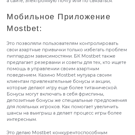
а сайте, электронную почту или по связаться.
Мобильное Приложение
Mostbet:
Это позволяли пользователям контролировать
свои азартные привычки только избегать проблем
пиппардом зависимостями. БК Mostbet также
предлагает резервами и советы для тех, кто ищете
помощь в управлении своим азартным
поведением. Казино Mostbet мутуара своим
клиентам привлекательные бонусы и акции,
которые делают игру еще более титанической.
Бонусы могут включать в себя фриспины,
депозитные бонусы же специальные предложения
для лояльных игроков. Как помогает увеличить
шансы на выигрыш а делает процесс игры более
интересным.
Это делаю Mostbet конкурентоспособным