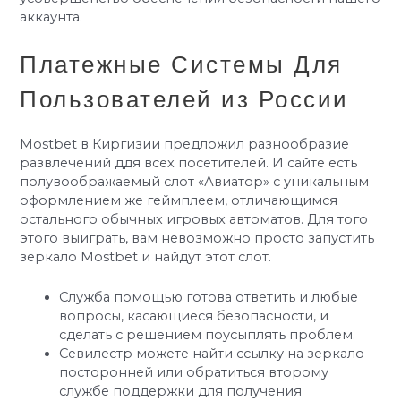
аккаунта.
Платежные Системы Для
Пользователей из России
Mostbet в Киргизии предложил разнообразие
развлечений ддя всех посетителей. И сайте есть
полувоображаемый слот «Авиатор» с уникальным
оформлением же геймплеем, отличающимся
остального обычных игровых автоматов. Для того
этого выиграть, вам невозможно просто запустить
зеркало Mostbet и найдут этот слот.
Служба помощью готова ответить и любые
вопросы, касающиеся безопасности, и
сделать с решением поусыплять проблем.
Севилестр можете найти ссылку на зеркало
посторонней или обратиться второму
службе поддержки для получения