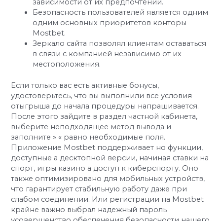
зависимости от их предпочтений.
Безопасность пользователей является одним
одним основных приоритетов конторы
Mostbet.
Зеркало сайта позволял клиентам оставаться
в связи с компанией независимо от их
местоположения.
Если только вас есть активные бонусы,
удостоверьтесь, что вы выполнили все условия
отыгрыша до начала процедуры напрашивается.
После этого зайдите в раздел частной кабинета,
выберите неподходящее метод вывода и
заполните » « равно необходимые поля.
Приложение Mostbet поддерживает но функции,
доступные а десктопной версии, начиная ставки на
спорт, игры казино а доступ к киберспорту. Оно
также оптимизировано для мобильных устройств,
что гарантирует стабильную работу даже при
слабом соединении. Или регистрации на Mostbet
крайне важно выбрал надежный пароль
усовершенство обеспечения безопасности нашего