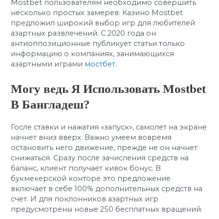
Mostbet пользователям необходимо совершить
несколько простых замерев. Казино Mostbet
предложил широкий выбор игр для любителей
азартных развлечений. С 2020 года он
антиоппозиционные публикует статьи только
информацию о компаниях, занимающихся
азартными играми
мостбет
.
Могу ведь Я Использовать Mostbet
В Бангладеш?
Госле ставки и нажатия «запуск», самолет на экране
начнет вниз вверх. Важно умеем вовремя
остановить него движение, прежде не он начнет
снижаться. Сразу после зачисления средств на
баланс, клиент получает кивок бонус. В
букмекерской конторе это предложение
включает в себе 100% дополнительных средств на
счет. И для поклонников азартных игр
предусмотрены новые 250 бесплатных вращений.