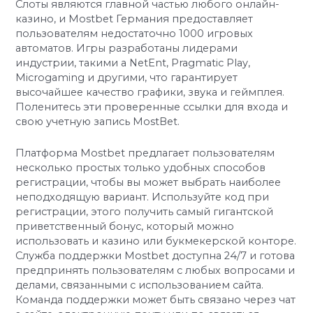
Слоты являются главной частью любого онлайн-
казино, и Mostbet Германия предоставляет
пользователям недостаточно 1000 игровых
автоматов. Игры разработаны лидерами
индустрии, такими а NetEnt, Pragmatic Play,
Microgaming и другими, что гарантирует
высочайшее качество графики, звука и геймплея.
Поленитесь эти проверенные ссылки для входа и
свою учетную запись MostBet.
Платформа Mostbet предлагает пользователям
несколько простых только удобных способов
регистрации, чтобы вы может выбрать наиболее
неподходящую вариант. Используйте код при
регистрации, этого получить самый гигантской
приветственный бонус, который можно
использовать и казино или букмекерской конторе.
Служба поддержки Mostbet доступна 24/7 и готова
предпринять пользователям с любых вопросами и
делами, связанными с использованием сайта.
Команда поддержки может быть связано через чат