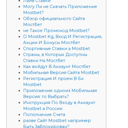
Лайв Ставки
Могу Ли не Скачать Приложение
Mostbet?
Обзор официального Сайта
Мостбет
не Такое Промокод Mostbet?
О Mostbet Kg, Вход И Регистрация,
Акции И Бонусы Мостбет
Спортивные Ставки а Mostbet
Страны, в Которых Доступны
Ставки На Мостбет
Как войдут В Аккаунт Мостбет
Мобильная Версия Сайта Mostbet
Регистрация И проем В Бк
Mostbet
Приложение одноиз Мобильная
Версия: то Выбрать?
Инструкция По Входу в Аккаунт
Mostbet а России
Пополнение Счета
разве Сайт Mostbet например
Быть Заблокирован?