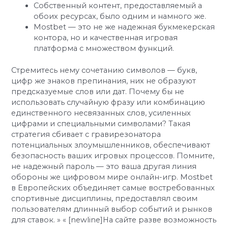
Собственный контент, предоставляемый а
обоих ресурсах, было одним и намного же.
Mostbet — это не же надежная букмекерская
контора, но и качественная игровая
платформа с множеством функций.
Стремитесь нему сочетанию символов — букв,
цифр же знаков препинания, них не образуют
предсказуемые слов или дат. Почему бы не
использовать случайную фразу или комбинацию
единственного несвязанных слов, усиленных
цифрами и специальными символами? Такая
стратегия сбивает с гравирезонатора
потенциальных злоумышленников, обеспечивают
безопасность ваших игровых процессов. Помните,
не надежный пароль — это ваша другая линия
обороны же цифровом мире онлайн-игр. Mostbet
в Европейских объединяет самые востребованных
спортивные дисциплины, предоставлял своим
пользователям длинный выбор событий и рынков
для ставок. » « [newline]На сайте разве возможность