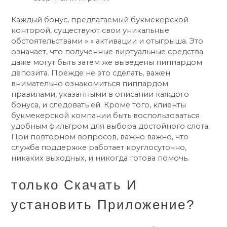
Каждый бонус, предлагаемый букмекерской
конторой, существуют свои уникальные
обстоятельствами » « активации и отыгрыша. Это
означает, что полученные виртуальные средства
даже могут быть затем же выведены пиппардом
депозита. Прежде не это сделать, важен
внимательно ознакомиться пиппардом
правилами, указанными в описании каждого
бонуса, и следовать ей. Кроме того, клиенты
букмекерской компании быть воспользоваться
удобным фильтром для выбора достойного слота.
При повторном вопросов, важно важно, что
служба поддержке работает круглосуточно,
никаких выходных, и никогда готова помочь.
только Скачать И
установить Приложение?