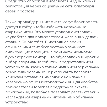
Среди этих способов выделяются «Один клик» и
регистрация через социальные сети благодаря
своей простоте.
Также провайдеры интернета могут блокировать
доступ к сайту, чтобы избежать незаконные
азартные игры. Это может усовершенствовать
неудобства для пользователей, желающих делать
ставки в БК Мостбет. В настоящее время
официальный сайт беспрестанно занимает
лидирующие позицией в рейтингах немногих
букмекерских контор. Это обусловлено широким
выбор спортивных событий, предоставлением
услуг онлайн-казино только наличием зеркальных
рекультивированных. Зеркало сайта позволял
клиентам оставаться на связи с компанией
независимо от их местоположения. Для удобства
пользователей Mostbet предложила скачать
приложение, подобное позволяет делать ставки и
наслаждаться азартными играми на мобильных
устройствах.