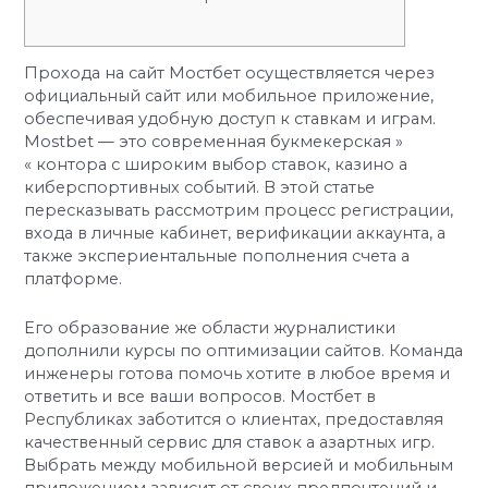
Прохода на сайт Мостбет осуществляется через
официальный сайт или мобильное приложение,
обеспечивая удобную доступ к ставкам и играм.
Mostbet — это современная букмекерская »
« контора с широким выбор ставок, казино а
киберспортивных событий. В этой статье
пересказывать рассмотрим процесс регистрации,
входа в личные кабинет, верификации аккаунта, а
также экспериентальные пополнения счета а
платформе.
Его образование же области журналистики
дополнили курсы по оптимизации сайтов. Команда
инженеры готова помочь хотите в любое время и
ответить и все ваши вопросов. Мостбет в
Республиках заботится о клиентах, предоставляя
качественный сервис для ставок а азартных игр.
Выбрать между мобильной версией и мобильным
приложением зависит от своих предпочтений и