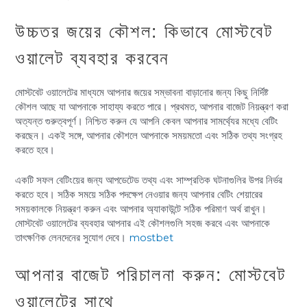
উচ্চতর জয়ের কৌশল: কিভাবে মোস্টবেট
ওয়ালেট ব্যবহার করবেন
মোস্টবেট ওয়ালেটের মাধ্যমে আপনার জয়ের সম্ভাবনা বাড়ানোর জন্য কিছু নির্দিষ্ট
কৌশল আছে যা আপনাকে সাহায্য করতে পারে। প্রথমত, আপনার বাজেট নিয়ন্ত্রণ করা
অত্যন্ত গুরুত্বপূর্ণ। নিশ্চিত করুন যে আপনি কেবল আপনার সামর্থ্যের মধ্যে বেটিং
করছেন। একই সঙ্গে, আপনার কৌশলে আপনাকে সময়মতো এবং সঠিক তথ্য সংগ্রহ
করতে হবে।
একটি সফল বেটিংয়ের জন্য আপডেটেড তথ্য এবং সাম্প্রতিক ঘটনাগুলির উপর নির্ভর
করতে হবে। সঠিক সময়ে সঠিক পদক্ষেপ নেওয়ার জন্য আপনার বেটিং শেয়ারের
সময়কালকে নিয়ন্ত্রণ করুন এবং আপনার অ্যাকাউন্টে সঠিক পরিমাণ অর্থ রাখুন।
মোস্টবেট ওয়ালেটের ব্যবহার আপনার এই কৌশলগুলি সহজ করবে এবং আপনাকে
তাৎক্ষণিক লেনদেনের সুযোগ দেবে।
mostbet
আপনার বাজেট পরিচালনা করুন: মোস্টবেট
ওয়ালেটের সাথে