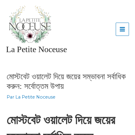
Aller
MAI
au
contenu
ME
La Petite Noceuse
Navigation
des
articles
মোস্টবেট ওয়ালেট দিয়ে জয়ের সম্ভাবনা সর্বাধিক
করুন: সর্বোত্তম উপায়
Par
La Petite Noceuse
মোস্টবেট ওয়ালেট দিয়ে জয়ের