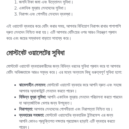
জলদি টাকা জমা এবং উত্তোলন সুবিধা।
একাধিক মুদ্রায় লেনদেনের সুবিধা।
নিরাপদ এবং গোপনীয় লেনদেন ব্যবস্থা।
এই ওয়ালেট ব্যবহার করে বেটিং করার সময়, আপনার বিনিয়োগ নিরাপদ রাখার পাশাপাশি
দ্রুত লেনদেন নিশ্চিত করা হয়। এটি আপনার বেটিংয়ের ওপর আরও নিয়ন্ত্রণ প্রদান
করে এবং জয়ের সম্ভাবনা বাড়াতে সাহায্য করে।
মোস্টবেট ওয়ালেটের সুবিধা
মোস্টবেট ওয়ালেট ব্যবহারকারীদের জন্য বিভিন্ন ধরনের সুবিধা প্রদান করে যা আপনার
বেটিং অভিজ্ঞতাকে আরও সমৃদ্ধ করে। এর মধ্যে অন্যতম কিছু গুরুত্বপূর্ণ সুবিধা হলো:
ঝামেলাহীন লেনদেন:
মোস্টবেট ওয়ালেট ব্যবহার করে আপনি দ্রুত এবং সহজে
আপনার অ্যাকাউন্টে লেনদেন করতে পারেন।
বিভিন্ন মুদ্রা সুবিধা:
আপনি একাধিক মুদ্রায় লেনদেন পরিচালনা করতে পারবেন
যা আন্তর্জাতিক খেলার জন্য উপযুক্ত।
নিরাপত্তা:
আপনার লেনদেনের গোপনীয়তা এবং নিরাপত্তা নিশ্চিত হয়।
ব্যবহারের সহজতা:
মোস্টবেট ওয়ালেটের ব্যবহারিক ইন্টারফেস এর জন্য
আপনি কোনও প্রযুক্তিগত দক্ষতার প্রয়োজন ছাড়াই এটি ব্যবহার করতে
পারেন।