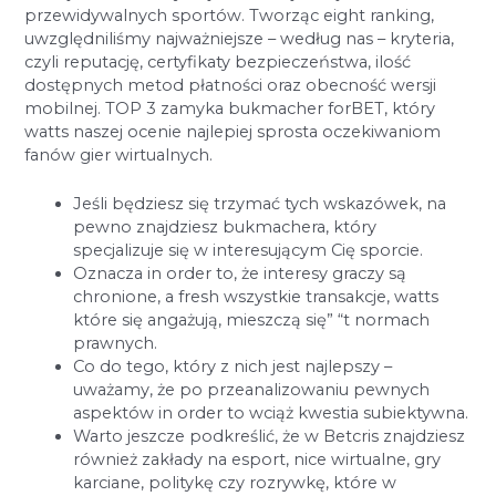
przewidywalnych sportów. Tworząc eight ranking,
uwzględniliśmy najważniejsze – według nas – kryteria,
czyli reputację, certyfikaty bezpieczeństwa, ilość
dostępnych metod płatności oraz obecność wersji
mobilnej. TOP 3 zamyka bukmacher forBET, który
watts naszej ocenie najlepiej sprosta oczekiwaniom
fanów gier wirtualnych.
Jeśli będziesz się trzymać tych wskazówek, na
pewno znajdziesz bukmachera, który
specjalizuje się w interesującym Cię sporcie.
Oznacza in order to, że interesy graczy są
chronione, a fresh wszystkie transakcje, watts
które się angażują, mieszczą się” “t normach
prawnych.
Co do tego, który z nich jest najlepszy –
uważamy, że po przeanalizowaniu pewnych
aspektów in order to wciąż kwestia subiektywna.
Warto jeszcze podkreślić, że w Betcris znajdziesz
również zakłady na esport, nice wirtualne, gry
karciane, politykę czy rozrywkę, które w