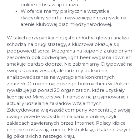
online i obstawiaj od razu.
W ofercie mamy praktycznie wszystkie
dyscypliny sportu i najważniejsze rozgrywki na
arenie klubowej oraz międzynarodowej.
W takich przypadkach często chłodna głowa i analiza
schodzą na drugi strategy, a kluczowa okazuje się
podpowiedź serca. Przegrana na kuponie z ulubionym
zespołem boli podwójnie, light beer wygrana również
smakuje bardzo dobrze. Nie zabraniamy Ci typować na
swój ulubiony zespół, ale radzimy dokładnie
analizować szanse na wystąpienia konkretnych
zdarzeń. O miano najlepszego bukmachera w Polsce
rywalizuje już ponad 20 organization, które uzyskały
licencję od Ministerstwa Finansów na przyjmowanie i
actually udzielanie zakładów wzajemnych.
Zdecydowana większość company koncentruje swoją
uwagę przede wszystkim na kanale online, czyli
zakładach zawieranych przez Internet. Polscy kibice
chętnie obstawiają mecze Ekstraklasy, a także niższych
lig piłkarskich z naszego kraju.