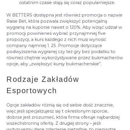
ostatnim czasie stają się coraz popularniejsze.
W BETTERS dostępna jest również promocja o nazwie
Raise Bet, która pozwala zwiększyć potencjalną
wygraną na kuponie nawet o 120%. Aby wziąć udział w
promocji powinieneś wybrać przynajmniej five
propozycji, a kurs każdego z nich musi wynosić
company najmniej 1. 25. Promocje dotyczące
podwyższenia wygranej czy też gry bez podatku to
również chętnie wykorzystywane przez bukmacherów
opcje, aby „zwiększyć kursy bukmacherskie”.
Rodzaje Zakładów
Esportowych
Opcje zakładów różnią się od siebie dość znacznie,
więc jeśli specjalizujesz się t określonym sporcie,
dobrze jest zrozumieć, która firma oferuje najbardziej
wszechstronną ofertę. Z drugiej strony – jeśli
wytypujemy dane zdarzenie nietrafnie, to pieniądze