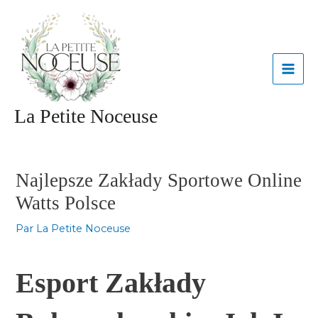
Aller
MAI
au
contenu
ME
La Petite Noceuse
Navigation
des
articles
Najlepsze Zakłady Sportowe Online
Watts Polsce
Par
La Petite Noceuse
Esport Zakłady