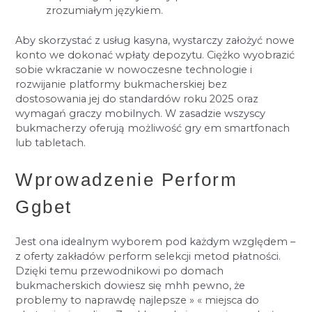
zrozumiałym językiem.
Aby skorzystać z usług kasyna, wystarczy założyć nowe
konto we dokonać wpłaty depozytu. Ciężko wyobrazić
sobie wkraczanie w nowoczesne technologie i
rozwijanie platformy bukmacherskiej bez
dostosowania jej do standardów roku 2025 oraz
wymagań graczy mobilnych. W zasadzie wszyscy
bukmacherzy oferują możliwość gry em smartfonach
lub tabletach.
Wprowadzenie Perform
Ggbet
Jest ona idealnym wyborem pod każdym względem –
z oferty zakładów perform selekcji metod płatności.
Dzięki temu przewodnikowi po domach
bukmacherskich dowiesz się mhh pewno, że
problemy to naprawdę najlepsze » « miejsca do