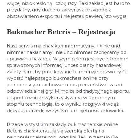
więcej niż określoną liczbę razy. Taki zakład jest bardzo
przydatny, gdy dopiero zaczynasz przygodę z
obstawianiem e-sportu i nie jesteś pewien, kto wygra.
Bukmacher Betcris – Rejestracja
Nasz serwis ma charakter informacyjny, » « nie und
nimmer nakłaniamy i nie und nimmer zachęcamy do
uprawiania hazardu. Naszym celem jest bycie źródłem
sprawdzonych informacji unces branży hazardowej.
Zależy nam, by publikowane tu recenzje pozwoliły Ci
wybrać najlepszego bukmachera online przy
jednoczesnym zachowaniu bezpieczeństwa i zasad
odpowiedzialnej gry. Mimo że od tradycyjnego sportu,
e-sport różni się wykorzystywaną w ogromnym
stopniu technologią, to o wyniku rozgrywki wciąż
decydują przede wszystkim umiejętności człowieka.
Przede wszystkim zakłady bukmacherskie online
Betcris charakteryzują się szeroką ofertą na
najpopularniejsze cool oraz ligi. Jeśli przestało Cię