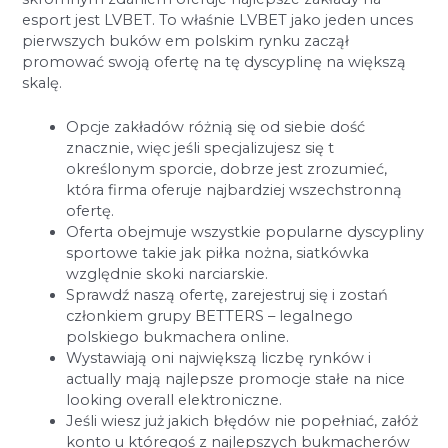
esport jest LVBET. To właśnie LVBET jako jeden unces
pierwszych buków em polskim rynku zaczął
promować swoją ofertę na tę dyscyplinę na większą
skalę.
Opcje zakładów różnią się od siebie dość
znacznie, więc jeśli specjalizujesz się t
określonym sporcie, dobrze jest zrozumieć,
która firma oferuje najbardziej wszechstronną
ofertę.
Oferta obejmuje wszystkie popularne dyscypliny
sportowe takie jak piłka nożna, siatkówka
względnie skoki narciarskie.
Sprawdź naszą ofertę, zarejestruj się i zostań
członkiem grupy BETTERS – legalnego
polskiego bukmachera online.
Wystawiają oni największą liczbę rynków i
actually mają najlepsze promocje stałe na nice
looking overall elektroniczne.
Jeśli wiesz już jakich błędów nie popełniać, załóż
konto u któregoś z najlepszych bukmacherów