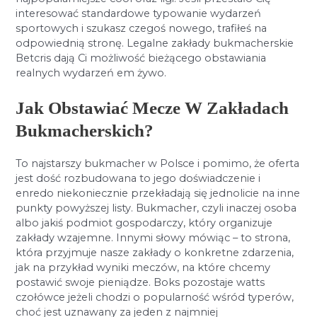
interesować standardowe typowanie wydarzeń
sportowych i szukasz czegoś nowego, trafiłeś na
odpowiednią stronę. Legalne zakłady bukmacherskie
Betcris dają Ci możliwość bieżącego obstawiania
realnych wydarzeń em żywo.
Jak Obstawiać Mecze W Zakładach
Bukmacherskich?
To najstarszy bukmacher w Polsce i pomimo, że oferta
jest dość rozbudowana to jego doświadczenie i
enredo niekoniecznie przekładają się jednolicie na inne
punkty powyższej listy. Bukmacher, czyli inaczej osoba
albo jakiś podmiot gospodarczy, który organizuje
zakłady wzajemne. Innymi słowy mówiąc – to strona,
która przyjmuje nasze zakłady o konkretne zdarzenia,
jak na przykład wyniki meczów, na które chcemy
postawić swoje pieniądze. Boks pozostaje watts
czołówce jeżeli chodzi o popularność wśród typerów,
choć jest uznawany za jeden z najmniej