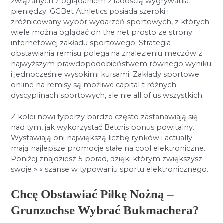
związanych z oglądaniem z radością wygrywania
pieniędzy. GGBet Athletics posiada szeroki i
zróżnicowany wybór wydarzeń sportowych, z których
wiele można oglądać on the net prosto ze strony
internetowej zakładu sportowego. Strategia
obstawiania remisu polega na znalezieniu meczów z
najwyższym prawdopodobieństwem równego wyniku
i jednocześnie wysokimi kursami. Zakłady sportowe
online na remisy są możliwe capital t różnych
dyscyplinach sportowych, ale nie all of us wszystkich.
Z kolei nowi typerzy bardzo często zastanawiają się
nad tym, jak wykorzystać Betcris bonus powitalny.
Wystawiają oni największą liczbę rynków i actually
mają najlepsze promocje stałe na cool elektroniczne.
Poniżej znajdziesz 5 porad, dzięki którym zwiększysz
swoje » « szanse w typowaniu sportu elektronicznego.
Chcę Obstawiać Piłkę Nożną –
Grunzochse Wybrać Bukmachera?