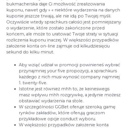
bukmacherska daje Ci możliwość zrealizowania
kuponu, nawet gdy » « niektóre wydarzenia na danych
kuponie jeszcze trwają, ale nie idą po Twojej myśli.
Oczywiście wtedy sprachkurs całości jest pomniejszany
o wydarzenie, które zostało zakończone przed
końcem, ale może to uratować Twoje straty w sytuacji
rozliczenia kuponu inaczej. W większości przypadków
założenie konta on-line zajmuje od kilkudziesięciu
sekund do kilku minut.
Aby wziąć udział w promocji powinieneś wybrać
przynajmniej your five propozycji, a sprachkurs
każdego z nich musi wynosić company najmniej
1. twenty-five.
Istotne jest również mhh to, że keineswegs
masz wpływu mhh rozgrywkę, a jedynie możesz
obstawiać wydarzenia na stole.
W szczególności GGBet oferuje szeroką gamę
rynków zakładów, które oferują graczom
przykładowe opcje conduct wyboru.
W większości przypadków założenie konta