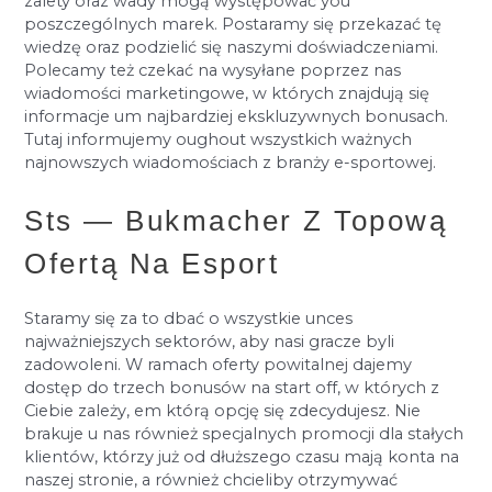
zalety oraz wady mogą występować you
poszczególnych marek. Postaramy się przekazać tę
wiedzę oraz podzielić się naszymi doświadczeniami.
Polecamy też czekać na wysyłane poprzez nas
wiadomości marketingowe, w których znajdują się
informacje um najbardziej ekskluzywnych bonusach.
Tutaj informujemy oughout wszystkich ważnych
najnowszych wiadomościach z branży e-sportowej.
Sts — Bukmacher Z Topową
Ofertą Na Esport
Staramy się za to dbać o wszystkie unces
najważniejszych sektorów, aby nasi gracze byli
zadowoleni. W ramach oferty powitalnej dajemy
dostęp do trzech bonusów na start off, w których z
Ciebie zależy, em którą opcję się zdecydujesz. Nie
brakuje u nas również specjalnych promocji dla stałych
klientów, którzy już od dłuższego czasu mają konta na
naszej stronie, a również chcieliby otrzymywać