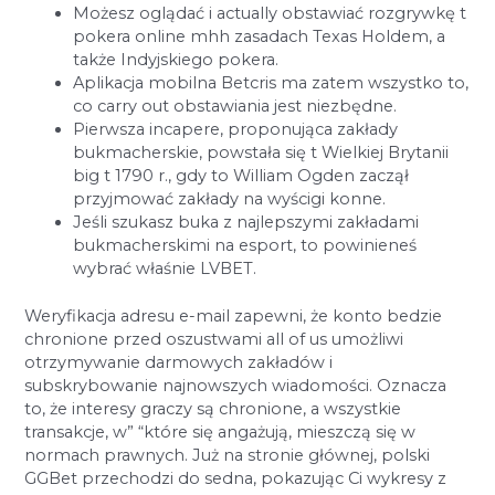
Możesz oglądać i actually obstawiać rozgrywkę t
pokera online mhh zasadach Texas Holdem, a
także Indyjskiego pokera.
Aplikacja mobilna Betcris ma zatem wszystko to,
co carry out obstawiania jest niezbędne.
Pierwsza incapere, proponująca zakłady
bukmacherskie, powstała się t Wielkiej Brytanii
big t 1790 r., gdy to William Ogden zaczął
przyjmować zakłady na wyścigi konne.
Jeśli szukasz buka z najlepszymi zakładami
bukmacherskimi na esport, to powinieneś
wybrać właśnie LVBET.
Weryfikacja adresu e-mail zapewni, że konto bedzie
chronione przed oszustwami all of us umożliwi
otrzymywanie darmowych zakładów i
subskrybowanie najnowszych wiadomości. Oznacza
to, że interesy graczy są chronione, a wszystkie
transakcje, w” “które się angażują, mieszczą się w
normach prawnych. Już na stronie głównej, polski
GGBet przechodzi do sedna, pokazując Ci wykresy z