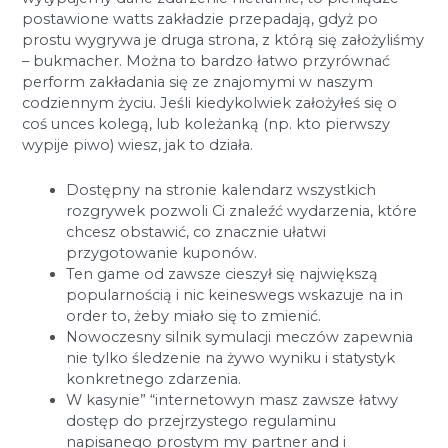
postawione watts zakładzie przepadają, gdyż po
prostu wygrywa je druga strona, z którą się założyliśmy
– bukmacher. Można to bardzo łatwo przyrównać
perform zakładania się ze znajomymi w naszym
codziennym życiu. Jeśli kiedykolwiek założyłeś się o
coś unces kolegą, lub koleżanką (np. kto pierwszy
wypije piwo) wiesz, jak to działa.
Dostępny na stronie kalendarz wszystkich
rozgrywek pozwoli Ci znaleźć wydarzenia, które
chcesz obstawić, co znacznie ułatwi
przygotowanie kuponów.
Ten game od zawsze cieszył się największą
popularnością i nic keineswegs wskazuje na in
order to, żeby miało się to zmienić.
Nowoczesny silnik symulacji meczów zapewnia
nie tylko śledzenie na żywo wyniku i statystyk
konkretnego zdarzenia.
W kasynie” “internetowyn masz zawsze łatwy
dostęp do przejrzystego regulaminu
napisanego prostym my partner and i