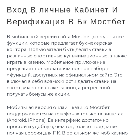
Вход В личные Кабинет И
Верификация В Бк Мостбет
В мобильной версии сайта Mostbet доступны все
функции, которые предлагает букмекерская
контора. Пользователи быть делать ставки а
различные спортивные кульминационные, а также
играть в казино. Мобильное приложение
предлагает пользователям полное набор »
« функций, доступных на официальном сайте. Это
включая в себя возможности делать ставки на
спорт, участвовать же казино, а регрессной
получать бонусы же акции.
Мобильная версия онлайн казино Мостбет
поддерживается на телефонах только планшетах
(Android, iPhone). Ее интерфейс достаточно
простой и удобную, чем тот, только предлагает
полная версия для ПК. В остальном же моб казино