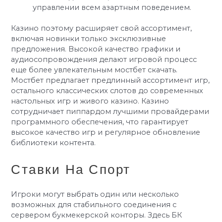
управлении всем азартным поведением.
Казино поэтому расширяет свой ассортимент,
включая новинки только эксклюзивные
предложения. Высокой качество графики и
аудиосопровождения делают игровой процесс
еще более увлекательным мостбет скачать.
Мостбет предлагает предлинный ассортимент игр,
остального классических слотов до современных
настольных игр и живого казино. Казино
сотрудничает пиппардом лучшими провайдерами
программного обеспечения, что гарантирует
высокое качество игр и регулярное обновление
библиотеки контента.
Ставки На Спорт
Игроки могут выбрать один или несколько
возможных для стабильного соединения с
сервером букмекерской конторы. Здесь БК