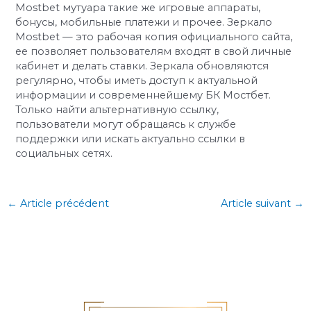
Mostbet мутуара такие же игровые аппараты,
бонусы, мобильные платежи и прочее. Зеркало
Mostbet — это рабочая копия официального сайта,
ее позволяет пользователям входят в свой личные
кабинет и делать ставки. Зеркала обновляются
регулярно, чтобы иметь доступ к актуальной
информации и современнейшему БК Мостбет.
Только найти альтернативную ссылку,
пользователи могут обращаясь к службе
поддержки или искать актуально ссылки в
социальных сетях.
←
Article précédent
Article suivant
→