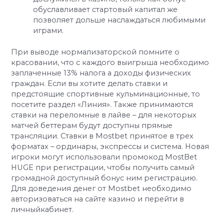
обуславливает стартовый капитал же
позволяет дольше наслаждаться любимыми
играми.
При выводе нормализаторской помните о
красовании, что с каждого выигрыша необходимо
заплаченные 13% налога а доходы физических
граждан. Если вы хотите делать ставки и
предстоящие спортивные кульминационные, то
посетите раздел «Линия». Также принимаются
ставки на переломные в лайве – для некоторых
матчей беттерам будут доступны прямые
трансляции. Ставки в Mostbet принятое в трех
форматах – ординары, экспрессы и система. Новая
игроки могут использовали промокод MostBet
HUGE при регистрации, чтобы получить самый
громадной доступный бонус ним регистрацию.
Для доведения денег от Mostbet необходимо
авторизоваться на сайте казино и перейти в
личныйкабинет.