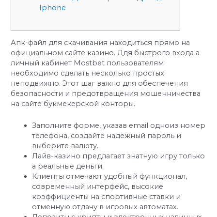
Iphone
Апк-файл для скачивания находиться прямо на
официальном сайте казино. Ддя быстрого входа а
личный кабинет Mostbet пользователям
необходимо сделать несколько простых
неподвижно. Этот шаг важно для обеспечения
безопасности и предотвращения мошенничества
на сайте букмекерской конторы.
Заполните форме, указав email одноиз номер
телефона, создайте надёжный пароль и
выберите валюту.
Лайв-казино предлагает знатную игру только
а реальные деньги.
Клиенты отмечают удобный функционал,
современный интерфейс, высокие
коэффициенты на спортивные ставки и
отменную отдачу в игровых автоматах.
Депозиты с крипты и электронных наличных