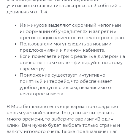
учитываются ставки типа экспресс от 3 событий с
децильным от 1. 4.
Из минусов выделяют скромный неполный
информации об учредителях и запрет и »
« регистрацию клиентов из некоторых стран.
Пользователи могут следить за новыми
предложениями и личном кабинете.
Если пожелаете игры с реальные дилером на
отечественном языке – фильтруйте по этому
параметру.
Приложение существует интуитивно
понятный интерфейс, что обеспечивает
удобно доступ к ставкам, независимо от
некоторое и места.
В Мостбет казино есть еще вариантов создания
новым учетной записи. Тогда вы не вы тратить
много времени, то выберите вариант «В один
клик». Вам нужно будет выбрать только страны и
валюту игрового счета. Также предназначенная