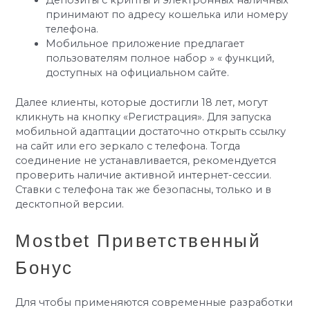
принимают по адресу кошелька или номеру
телефона.
Мобильное приложение предлагает
пользователям полное набор » « функций,
доступных на официальном сайте.
Далее клиенты, которые достигли 18 лет, могут
кликнуть на кнопку «Регистрация». Для запуска
мобильной адаптации достаточно открыть ссылку
на сайт или его зеркало с телефона. Тогда
соединение не устанавливается, рекомендуется
проверить наличие активной интернет-сессии.
Ставки с телефона так же безопасны, только и в
десктопной версии.
Mostbet Приветственный
Бонус
Для чтобы применяются современные разработки