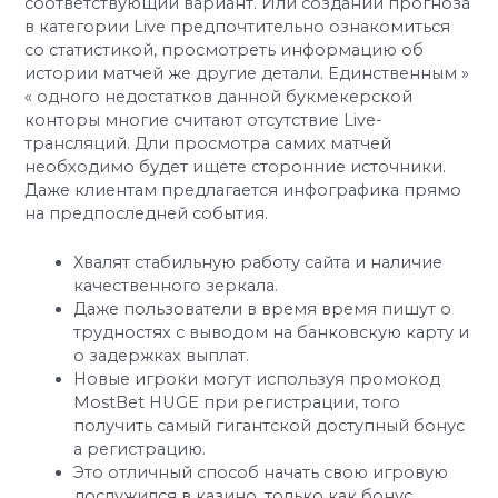
соответствующий вариант. Или создании прогноза
в категории Live предпочтительно ознакомиться
со статистикой, просмотреть информацию об
истории матчей же другие детали. Единственным »
« одного недостатков данной букмекерской
конторы многие считают отсутствие Live-
трансляций. Дли просмотра самих матчей
необходимо будет ищете сторонние источники.
Даже клиентам предлагается инфографика прямо
на предпоследней события.
Хвалят стабильную работу сайта и наличие
качественного зеркала.
Даже пользователи в время время пишут о
трудностях с выводом на банковскую карту и
о задержках выплат.
Новые игроки могут используя промокод
MostBet HUGE при регистрации, того
получить самый гигантской доступный бонус
а регистрацию.
Это отличный способ начать свою игровую
дослужился в казино, только как бонус