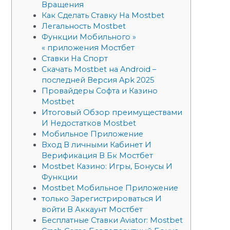
Вращения
Как Сделать Ставку На Mostbet
Легальность Mostbet
Функции Мобильного »
« приложения Мостбет
Ставки На Спорт
Скачать Mostbet на Android –
последней Версия Apk 2025
Провайдеры Софта и Казино
Mostbet
Итоговый Обзор преимуществами
И Недостатков Mostbet
Мобильное Приложение
Вход В личными Кабинет И
Верификация В Бк Мостбет
Mostbet Казино: Игры, Бонусы И
Функции
Mostbet Мобильное Приложение
только Зарегистрироваться И
войти В Аккаунт Мостбет
Бесплатные Ставки Aviator: Mostbet