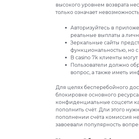
высокого уровнем возврата нес
только означает невозможность
Авторизуйтесь в приложе
реальные выплаты а личн
Зеркальные сайты предс
функциональностью, но с
В casino 7k клиенты могу
Пользователи должно обр
вопрос, а также иметь ин
Для целях бесперебойного дос
блокировке основного ресурса
конфиденциальные соцсети каз
пополнить счёт. Дли этого нуж
пополнении счёта комиссия не 
завоевали популярность вопре