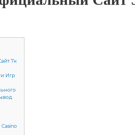
айт 7к
ти Игр
льного
Вывод
 Casino