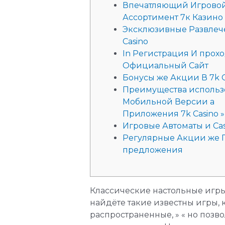
Впечатляющий Игрово
Ассортимент 7к Казино
Эксклюзивные Развлеч
Casino
In Регистрация И прохо
Официальный Сайт
Бонусы же Акции В 7k C
Преимущества использ
Мобильной Версии а
Приложения 7k Casino »
Игровые Автоматы и Cas
Регулярные Акции же 
предложения
Классические настольные игры
найдёте такие известны игры, 
распространенные, » « но позв