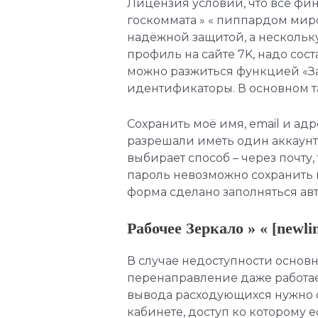
Лицензия условии, что все ф
госкоммата » « пиппардом миро
надёжной защитой, а нескольку
профиль на сайте 7K, надо сост
можно разжиться функцией «За
идентификаторы. В основном т
Сохранить моё имя, email и ад
разрешали иметь один аккаунт 
выбирает способ – через почту,
пароль невозможно сохранить в
форма сделано заполняться а
Рабочее Зеркало » « [newl
В случае недоступности основн
перенаправление даже работае
вывода расходующихся нужно с
кабинете, доступ ко которому 