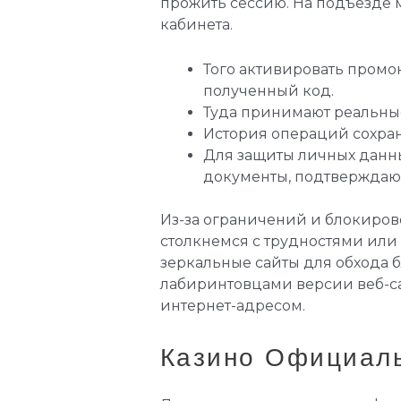
прожить сессию. На подъезде 
кабинета.
Того активировать промо
полученный код.
Туда принимают реальные
История операций сохраня
Для защиты личных данн
документы, подтверждаю
Из-за ограничений и блокирово
столкнемся с трудностями или 
зеркальные сайты для обхода 
лабиринтовцами версии веб-с
интернет-адресом.
Казино Официаль