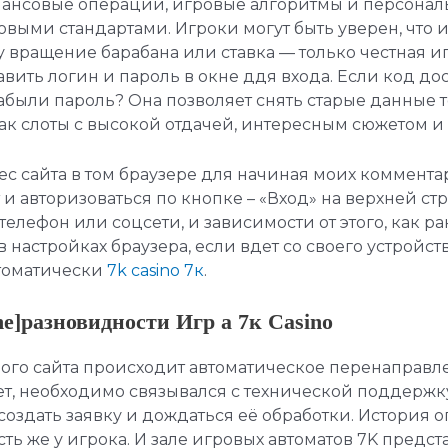
инансовые операции, игровые алгоритмы и персона
выми стандартами. Игроки могут быть уверен, что 
 вращение барабана или ставка — только честная иг
авить логин и пароль в окне ддя входа. Если код до
были пароль? Она позволяет снять старые данные 
ак слоты с высокой отдачей, интересным сюжетом 
рес сайта в том браузере для начиная моих коммента
и авторизоваться по кнопке – «Вход» на верхней ст
 телефон или соцсети, и зависимости от этого, как р
 настройках браузера, если вдет со своего устройст
втоматически
7k casino 7к
.
ine]разновидности Игр а 7к Casino
ого сайта происходит автоматическое перенаправле
т, необходимо связывался с технической поддерж
оздать заявку и дождаться её обработки. История 
есть же у игрока. И зале игровых автоматов 7K пред