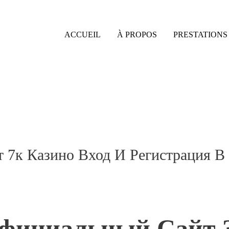
ACCUEIL
À PROPOS
PRESTATIONS 
 7к Казино Вход И Регистрация В 
Официальный Сайт 