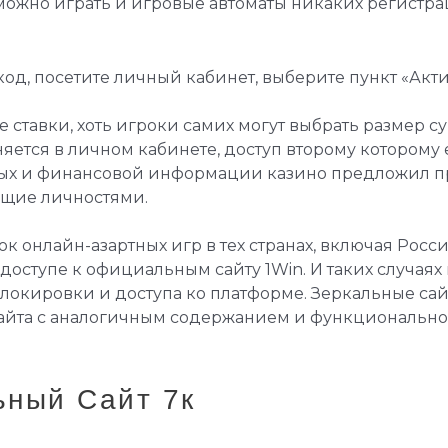
можно играть и игровые автоматы никаких регистр
код, посетите личный кабинет, выберите пункт «Ак
 ставки, хоть игроки самих могут выбрать размер с
ется в личном кабинете, доступ второму которому е
ых и финансовой информации казино предложил п
щие личностями.
к онлайн-азартных игр в тех странах, включая Росс
доступе к официальным сайту 1Win. И таких случая
блокировки и доступа ко платформе. Зеркальные са
айта с аналогичным содержанием и функционально
ный Сайт 7к