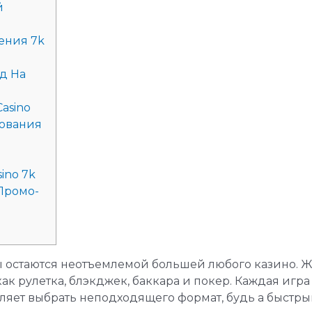
й
ения 7k
д На
asino
ования
ino 7k
Промо-
 остаются неотъемлемой большей любого казино. Же
как рулетка, блэкджек, баккара и покер. Каждая игр
оляет выбрать неподходящего формат, будь а быстры