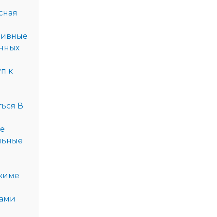
сная
зивные
нных
п к
ться В
е
альные
ежиме
ами