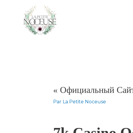
Aller
au
contenu
Navigation
des
articles
« Официальный Сайт
Par
La Petite Noceuse
7k Casino 