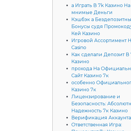
а Играть В 7k Казино На
мнимые Деньги
Кэшбэк а Бездепозитн
Бонусы судя Промокоду
Кей Казино
Игровой Ассортимент Н
Casino
Как сделали Депозит В 
Казино
прохода На Официаль
Сайт Казино 7к
особенно Официальног
Казино 7к
Лицензирование и
Безопасность: Абсолют
Надежность 7к Казино
Верификация Аккаунта
Ответственная Игра: