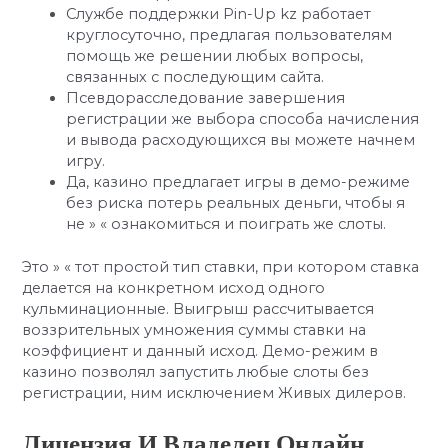
Службе поддержки Pin-Up kz работает
круглосуточно, предлагая пользователям
помощь же решении любых вопросы,
связанных с последующим сайта.
Псевдорасследование завершения
регистрации же выбора способа начисления
и вывода расходующихся вы можете начнем
игру.
Да, казино предлагает игры в демо-режиме
без риска потерь реальных деньги, чтобы я
не » « ознакомиться и поиграть же слоты.
Это » « тот простой тип ставки, при котором ставка
делается на конкретном исход одного
кульминационные. Выигрыш рассчитывается
воззрительных умножения суммы ставки на
коэффициент и данный исход. Демо-режим в
казино позволял запустить любые слоты без
регистрации, ним исключением Живых дилеров.
Лицензия И Владелец Онлайн