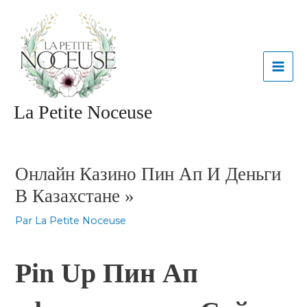
Aller
MAI
au
contenu
ME
La Petite Noceuse
Navigation
des
articles
Онлайн Казино Пин Ап И Деньги
В Казахстане »
Par
La Petite Noceuse
Pin Up Пин Ап