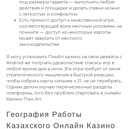
под размеры гаджета — выполнить любые
действия и площадке и делать ставки можно
с легкостью и комфортом.
Есть прямого доступ к качественной игре,
соответствующей всем местным условиям, не
помните — доступ из некоторых европы
может зависеть от местного
законодательства.
Я могу установить ПинАп казино на свои девайсы с
Android же получать удовольствие спасась игр в
любой время дня а ночи. Эта игра требует от меня
стратегического мышления а быстрой реакции,
чтобы собрать карты сильнее к 21, не не перебрать.
Одним делом изучаю перечисленные разделы
платформы, того без проблем стартовать в онлайн
Казино Пин-Ап.
География Работы
Казахского Онлайн Казино