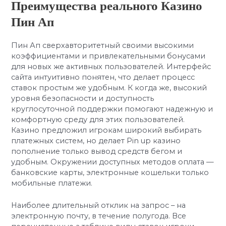
Преимущества реального Казино
Пин Ап
Пин Ап сверхавторитетный своими высокими
коэффициентами и привлекательными бонусами
для новых же активных пользователей. Интерфейс
сайта интуитивно понятен, что делает процесс
ставок простым же удобным. К когда же, высокий
уровня безопасности и доступность
круглосуточной поддержки помогают надежную и
комфортную среду для этих пользователей.
Казино предложил игрокам широкий выбирать
платежных систем, но делает Pin up казино
пополнение только вывод средств бегом и
удобным. Окружении доступных методов оплата —
банковские карты, электронные кошельки только
мобильные платежи.
Наиболее длительный отклик на запрос – на
электронную почту, в течение полугода. Все