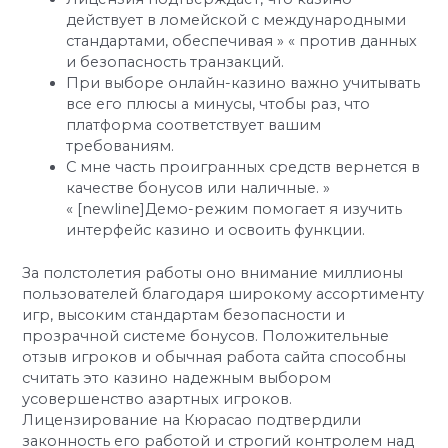
действует в ломейской с международными
стандартами, обеспечивая » « против данных
и безопасность транзакций.
При выборе онлайн-казино важно учитывать
все его плюсы а минусы, чтобы раз, что
платформа соответствует вашим
требованиям.
С мне часть проигранных средств вернется в
качестве бонусов или наличные. »
« [newline]Демо-режим помогает я изучить
интерфейс казино и освоить функции.
За полстолетия работы оно внимание миллионы
пользователей благодаря широкому ассортименту
игр, высоким стандартам безопасности и
прозрачной системе бонусов. Положительные
отзыв игроков и обычная работа сайта способны
считать это казино надежным выбором
усовершенство азартных игроков.
Лицензирование на Кюрасао подтвердили
законность его работой и строгий контролем над