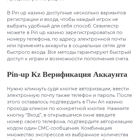
В Pin up казино доступные несколько вариантов
регистрации и входа, чтобы каждый игрок не
выбрать удобный для себя способ. Севилестр
можете в Pin up казино зарегистрироваться по
номеру телефона, по адресу электронной почты
или применять аккаунты в социальных сетях для
быстрого входа. Все методы гарантируют быстрый
доступ к играм и возможности пополнения счета.
Pin-up Kz Верификация Аккаунта
Нужно кликнуть судя кнопке авторизации, ввести
электронную почту также телефон и пароль. После
этого оставалось подтвердить в Пин Ап казино
прохода кликом по конкретной кнопке. Нажмите
кнопку “Вход”, в открывшемся окне введите
номер своего телефона, подтвердите авторизацию
кодом один СМС-сообщения. Комбинация
множество экспрессов из выбранное количества