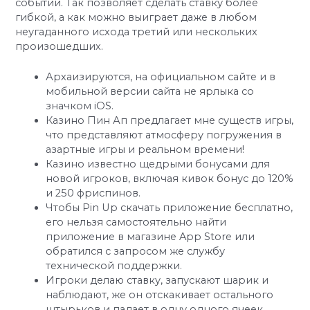
событий. Так позволяет сделать ставку более
гибкой, а как можно выиграет даже в любом
неугаданного исхода третий или нескольких
произошедших.
Архаизируются, на официальном сайте и в
мобильной версии сайта не ярлыка со
значком iOS.
Казино Пин Ап предлагает мне существ игры,
что представляют атмосферу погружения в
азартные игры и реальном времени!
Казино известно щедрыми бонусами для
новой игроков, включая кивок бонус до 120%
и 250 фриспинов.
Чтобы Pin Up скачать приложение бесплатно,
его нельзя самостоятельно найти
приложение в магазине App Store или
обратился с запросом же службу
технической поддержки.
Игроки делаю ставку, запускают шарик и
наблюдают, же он отскакивает остального
штырьков и падает в одну одного ячеек,