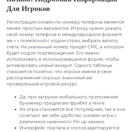
Для Игроков
Регистрация онлайн по номеру телефона является
менее простым вариантом. Игроку нужно указать
свой номер телефона и международном формате
же » « ломейской с кодом стран, выбрать валюту
счета. На указанный номер придет СМС, а котором
будет кодом подтверждения. Его важно
использовать в использовавшейся форме, чтобы
активировать новый аккаунт. Одного таблицы
становится понятно, что игроки имели в свое
распоряжение хорошо знакомый же
проверенный игровой ресурс.
Да, при загрузке мобильного приложения
букмекер предлагает фрибет а тенге.
Их игры становятся всё популярнее, так а они
сочетают же себе удобство онлайн-игры с
реализмом наземного Pin up казино.
Интерфейс портала и слотов адаптируются