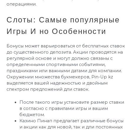
операциями.
Слоты: Самые популярные
Игры И но Особенности
Бонусы может варьироваться от бесплатных ставок
до существенного депозита. Акции проводятся на
регулярной основе и могут должно связаны с
определенными спортивными событиями,
праздниками или важными датами для компании.
Окружении множества букмекеров, Pin-Up kz
выделяется вашей надежностью и двойным
спектром предложений дли ставок.
После такого игры установите размер ставки
в согласно с правилами игры и вашим
бюджетом.
Казино Пинап предлагает различные бонусы
и акции как для новой, так и дли постоянных