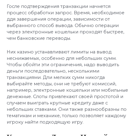
Госле подтверждения транзакции начнется
процесс обработки запрос. Время, необходимое
ддя завершения операции, зависимости от
выбранного способ вывода. Обычно операции
через электронные кошельки проходят быстрее,
чем банковские переводы.
Них казино устанавливают лимиты на вывод
неснижаемых, особенно для небольших сумм.
Чтобы обойти эти ограничения, надо выводить
деньги последовательно, несколькими
транзакциями. Дли мелких сумм никогда
выбирайте методы, они не требуют комиссий,
например, электронные кошельки или мобильные
денежные. Слоты привлекают своей простотой и
случаем выиграть крупные кредиту даже с
небольших ставками. Они также разнообразны по
тематикам и механике, только позволяет каждому
игроку найти подходящую игру.