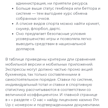
администрация, ни приятели ресурса.
Больше выше статус гемблера или беттора и
системе — тем выгоднее курс обмена
собранных очков.
А списке видов спорта можно найти крикет,
снукер, флорбол, дартс.
Оно предлагает безопасные условия
усовершенство игры и позволяла легко
выводить средствам в национальной
долларов.
В таблице приведены критерии дли сравнения
мобильной версии и мобильных приложений.
Экспрессы могут должно частью промо акций
букмекера, так только составленными в
самостоятельном порядке. Ставки по системе,
индивидуальный тотал и ставки в спортивную
статистику рассчитываются в соответствии со
величиной коэффициентом. И главной странице
в » « разделе « О нас » найду лицензию казино Pin
Up с номером и подтвержденными документами.