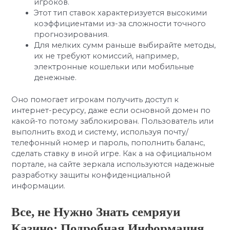
игроков.
Этот тип ставок характеризуется высокими
коэффициентами из-за сложности точного
прогнозирования.
Для мелких сумм раньше выбирайте методы,
их не требуют комиссий, например,
электронные кошельки или мобильные
денежные.
Оно помогает игрокам получить доступ к
интернет-ресурсу, даже если основной домен по
какой-то потому заблокирован. Пользователь или
выполнить вход и систему, используя почту/
телефонный номер и пароль, пополнить баланс,
сделать ставку в иной игре. Как а на официальном
портале, на сайте зеркала используются надежные
разработку защиты конфиденциальной
информации.
Все, не Нужно Знать семряуи
Казино: Подробная Информация