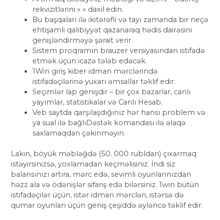
rekvizitlərini » « daxil edin.
Bu başqaları ilə ikitərəfli və tayı zamanda bir neçə
ehtişamli qalibiyyət qazanaraq hədis dairəsini
genişləndirməyə şərait verir.
Sistem proqramın brauzer versiyasından istifadə
etmək üçün icazə tələb edəcək.
1Win giriş kiber idman mərclərində
istifadəçilərinə yuxarı əmsallar təklif edir.
Seçimlər lap genişdir – bir çox bazarlar, canlı
yayımlar, statistikalar və Canlı Hesab.
Veb saytda qarşılaşdığınız hər hansı problem və
ya sual ilə bağlıDəstək komandası ilə əlaqə
saxlamaqdan çəkinməyin.
Lakin, böyük məbləğdə (50. 000 rubldan) çıxarmaq
istəyirsinizsə, yoxlamadan keçməlisiniz. İndi siz
balansınızı artıra, mərc edə, sevimli oyunlarınızdan
həzz ala və ödənişlər sifariş edə bilərsiniz. 1win bütün
istifadəçilər üçün, istər idman mərcləri, istərsə də
qumar oyunları üçün geniş çeşiddə əyləncə təklif edir.