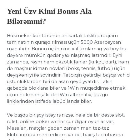
Yeni Üzv Kimi Bonus Ala
Bilərəmmi?
Bukmeker kontorunun ən sərfəli təklifi proqram
təminatının quraşdırılması üçün 5000 Azərbaycan
manatıdır. Bunun üçün nine xal toplamaq və hoy bu
dəyərə mümkün qədər yaxınlaşmaq lazımdır. Eyni
zamanda, rəsm həm ekzotik fənlər (kriket, dart), həm
də məşhur idman növləri (boks, tennis, futbol) üçün
dəyişkənliyi ilə sevindirir. Tətbiqin gətirdiyi başqa vahid
üstünlüklərdən biri də asan qeydiyyatdır. Lakin
qabaqda bloklana bilər və 1Win müqəddimə etmək
üçün hökmən şəkildə 1Win alternativ, güzgü
linklərindən istifadə labüd landa bilər.
Və başqa bir şey istəyirsinizsə, hələ də bir dəstə slot,
rulet, online poker və hər cür digər oyunlar var.
Məsələn, matçlar gedən zaman mən tez-tez
klublarımıza mərc edirəm və bu, baxış təcrübəsinə