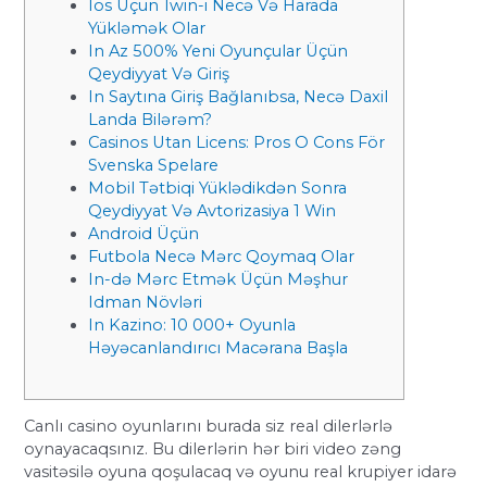
Ios Üçün 1win-i Necə Və Harada
Yükləmək Olar
In Az 500% Yeni Oyunçular Üçün
Qeydiyyat Və Giriş
In Saytına Giriş Bağlanıbsa, Necə Daxil
Landa Bilərəm?
Casinos Utan Licens: Pros O Cons För
Svenska Spelare
Mobil Tətbiqi Yüklədikdən Sonra
Qeydiyyat Və Avtorizasiya 1 Win
Android Üçün
Futbola Necə Mərc Qoymaq Olar
In-də Mərc Etmək Üçün Məşhur
Idman Növləri
In Kazino: 10 000+ Oyunla
Həyəcanlandırıcı Macərana Başla
Canlı casino oyunlarını burada siz real dilerlərlə
oynayacaqsınız. Bu dilerlərin hər biri video zəng
vasitəsilə oyuna qoşulacaq və oyunu real krupiyer idarə