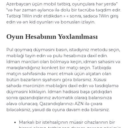
Azerbaycan üçün mobil tətbiq, oyunçulara hər yerdə”
“və hər zaman əyləncə ilə dolu bir təcrübə təqdim edir.
Tətbiqi 1Win indir etdikdən » « sonra, sadəcə 1Win giriş
edin və ən kid oyunları və bonusları izləyin.
Oyun Hesabının Yoxlanılması
Pul qoymaq düyməsini basın, istədiyiniz metodu seçin,
məbləği təyin edin və pulu hesabınıza daxil edin.
İdman mərcləri olan bölməyə keçin, idman sahəsini və
maraqlandığınız konkret bir matçı seçin. Tətbiqdə
matçın səhifəsində mərc etmək üçün əlçatan olan
bütün bazarların siyahısını görə bilərsiniz. Xüsusi
sahədə mərcinizin məbləğini daxil edin və təsdiqləmə
düyməsini klikləyin. İdman hadisəsi başa çatdıqdan
sonra qazandıqlarınız avtomatik olaraq balansınıza
əlavə olunacaq. Qazandıqlarınızı AZN ilə çıxara
biləcəksiniz, yaxud da oyuna davam edə bilərsiniz.
Markalı bir istehsalçının müasir cihazlarının bir