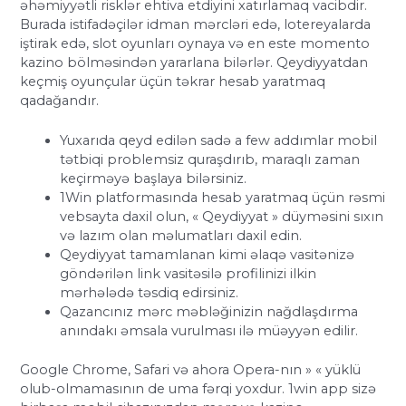
əhəmiyyətli risklər ehtiva etdiyini xatırlamaq vacibdir.
Burada istifadəçilər idman mərcləri edə, lotereyalarda
iştirak edə, slot oyunları oynaya və en este momento
kazino bölməsindən yararlana bilərlər. Qeydiyyatdan
keçmiş oyunçular üçün təkrar hesab yaratmaq
qadağandır.
Yuxarıda qeyd edilən sadə a few addımlar mobil
tətbiqi problemsiz quraşdırıb, maraqlı zaman
keçirməyə başlaya bilərsiniz.
1Win platformasında hesab yaratmaq üçün rəsmi
vebsayta daxil olun, « Qeydiyyat » düyməsini sıxın
və lazım olan məlumatları daxil edin.
Qeydiyyat tamamlanan kimi əlaqə vasitənizə
göndərilən link vasitəsilə profilinizi ilkin
mərhələdə təsdiq edirsiniz.
Qazancınız mərc məbləğinizin nağdlaşdırma
anındakı əmsala vurulması ilə müəyyən edilir.
Google Chrome, Safari və ahora Opera-nın » « yüklü
olub-olmamasının de uma fərqi yoxdur. 1win app sizə