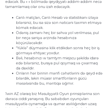
edəcək. Bu » « bölmədə qeydiyyatı addım-addım necə
tamamlamaq olar onu izah edəcəyik.
Canlı matçları, Canlı Hesab və statistikanı izləyə
bilərsiniz, bu isə sizə son nəticəni təxmin etməyə
kömək edəcək.
Ödəniş zamanı heç bir səhvə yol verilməsə, pul
bir neçə saniyə ərzində hesabınıza
köçürüləcəkdir.
“Yüklə” düyməsinə klik etdikdən sonra heç bir iş
görməyə ehtiyac yoxdur.
Bəli, hesabınızı w tamtym miejscu şəkildə idarə
edə bilərsiniz, buraya pul qoymaq və çıxarmaq
da daxildir.
Onların hər birinin mənfi cəhətlərini də qeyd edə
bilərdik, lakin müasir smartfonların gücü
məsələsində bu, məntiqə sığmır.
1win AZ olaraq biz Məsuliyyətli Oyun prinsiplərinə son
dərəcə ciddi yanaşırıq. Bu səbəbdən oyunçuları
məsuliyyətlə oynamağa və qumar asılılığından uzaq