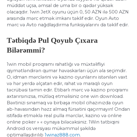
müddət uçsa, əmsal de uma bir o qədər yüksək
olacaqdır. 1win JetX oyunu üçün 0, 50 AZN ilə 500 AZN
arasında mərc etmək imkanı təklif edir. Oyun Avto
mərc və Avto nağdlaşdırma funksiyalarını da təklif edir.
Tətbiqdə Pul Qoyub Çıxara
Bilərəmmi?
1win mobil proqramı rahatlığı və müxtəlifliyi
qiymətləndirən qumar həvəskarları üçün əla seçimdir.
O, idman mərclərini və kazino oyunlarını istənilən vaxt
və hər yerdə əlçatan edir, rahat və maraqlı oyun
təcrübəsi təmin edir. Etibarlı mərc və kazino proqramı
axtarırsınızsa, mütləq etməlisiniz one win download.
Bəxtinizi sınamaq və birbaşa mobil cihazınızda oyun
ab-havasından həzz almaq fürsətini qaçırmayın! Ondan
istifadə etməklə real pulla mərclər, kazino və online
online poker » « oynaya biləcəksiniz. 1Win tətbiqini
Android os versiyası mükəmməl şəkildə
optimallaşdırılıb
1winaz888.com
.