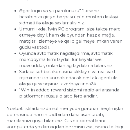
Əgər loqin və ya parolunuzu” “itirsəniz,
hesabınıza girişin bərpası üçün müştəri dəstəyi
xidməti ilə əlaqə saxlamalısınız.
Ümumilikdə, 1win PC proqramı sizə təkcə mərc
etməyə deyil, həm də oyundan həzz almağa,
matçları izləməyə və qalib gəlməyə imkan verən
güclü vasitədir.
Oyunda avtomatik nağdlaşdırma, avtomatik
mərcqoyma kimi faydalı funksiyalar weil
mövcuddur, onlardan ag faydalana bilərsiniz.
Sadəcə söhbət ikonasına klikləyin və real vaxt
rejimində sizə kömək edəcək dəstək agenti ilə
əlaqə quracaqsınız -azerbaycanda24.
1Win-in added reward sistemi rəqibləri arasında
platformanı xüsusi olaraq fərqləndirir.
Növbəti istifadənizdə sol menyuda görünən Seçilmişlər
bölməsində həmin tədbirləri daha asan tapıb,
mərclərinizi qoya bilərsiniz. Casino xidmətlərini
kompüterdə yoxlamaqdan bezmisinizsə, casino tətbiqi