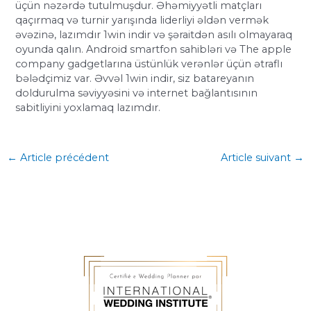
üçün nəzərdə tutulmuşdur. Əhəmiyyətli matçları
qaçırmaq və turnir yarışında liderliyi əldən vermək
əvəzinə, lazımdır 1win indir və şəraitdən asılı olmayaraq
oyunda qalın. Android smartfon sahibləri və The apple
company gadgetlarına üstünlük verənlər üçün ətraflı
bələdçimiz var. Əvvəl 1win indir, siz batareyanın
doldurulma səviyyəsini və internet bağlantısının
sabitliyini yoxlamaq lazımdır.
←
Article précédent
Article suivant
→