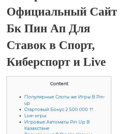
Официальный Сайт
Бк Пин Ап Для
Ставок в Спорт,
Киберспорт и Live
Content
Популярные Слоты же Игры В Pin-
up
Стартовый Бонус 2 500 000 ₸!
Live-игры
Игровые Автоматы Pin Up В
Казахстане