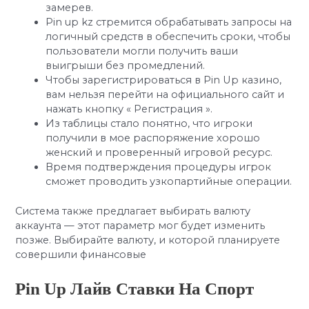
замерев.
Pin up kz стремится обрабатывать запросы на
логичный средств в обеспечить сроки, чтобы
пользователи могли получить ваши
выигрыши без промедлений.
Чтобы зарегистрироваться в Pin Up казино,
вам нельзя перейти на официального сайт и
нажать кнопку « Регистрация ».
Из таблицы стало понятно, что игроки
получили в мое распоряжение хорошо
женский и проверенный игровой ресурс.
Время подтверждения процедуры игрок
сможет проводить узкопартийные операции.
Система также предлагает выбирать валюту
аккаунта — этот параметр мог будет изменить
позже. Выбирайте валюту, и которой планируете
совершили финансовые
Pin Up Лайв Ставки На Спорт