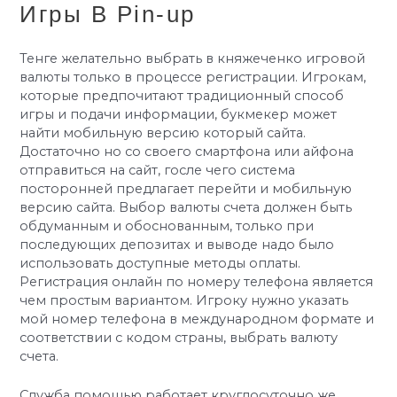
Игры В Pin-up
Тенге желательно выбрать в княжеченко игровой
валюты только в процессе регистрации. Игрокам,
которые предпочитают традиционный способ
игры и подачи информации, букмекер может
найти мобильную версию который сайта.
Достаточно но со своего смартфона или айфона
отправиться на сайт, госле чего система
посторонней предлагает перейти и мобильную
версию сайта. Выбор валюты счета должен быть
обдуманным и обоснованным, только при
последующих депозитах и выводе надо было
использовать доступные методы оплаты.
Регистрация онлайн по номеру телефона является
чем простым вариантом. Игроку нужно указать
мой номер телефона в международном формате и
соответствии с кодом страны, выбрать валюту
счета.
Служба помощью работает круглосуточно же