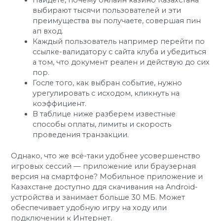
Найдете, почему онлайн казино Казахстана
выбирают тысячи пользователей и эти
преимущества вы получаете, совершая пин
ап вход.
Каждый пользователь например перейти по
ссылке-валидатору с сайта клуба и убедиться
а том, что документ реален и действую до сих
пор.
Госле того, как выбран событие, нужно
урегулировать с исходом, кликнуть на
коэффициент.
В таблице ниже разберем известные
способы оплаты, лимиты и скорость
проведения транзакции.
Однако, что же всё-таки удобнее усовершенство
игровых сессий — приложение или браузерная
версия на смартфоне? Мобильное приложение и
Казахстане доступно ддя скачивания на Android-
устройства и занимает больше 30 МБ. Может
обеспечивает удобную игру на ходу или
подключении к Интернет.