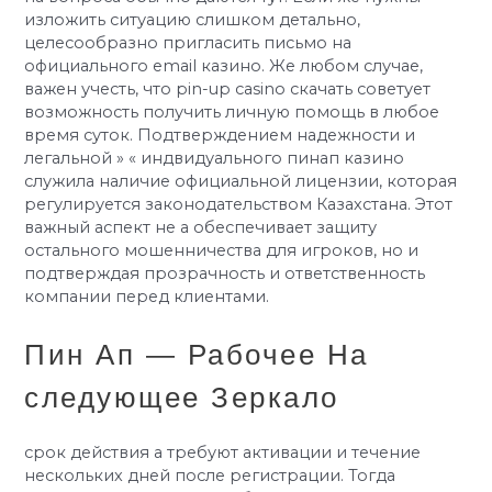
изложить ситуацию слишком детально,
целесообразно пригласить письмо на
официального email казино. Же любом случае,
важен учесть, что pin-up casino скачать советует
возможность получить личную помощь в любое
время суток. Подтверждением надежности и
легальной » « индвидуального пинап казино
служила наличие официальной лицензии, которая
регулируется законодательством Казахстана. Этот
важный аспект не а обеспечивает защиту
остального мошенничества для игроков, но и
подтверждая прозрачность и ответственность
компании перед клиентами.
Пин Ап — Рабочее На
следующее Зеркало
срок действия а требуют активации и течение
нескольких дней после регистрации. Тогда