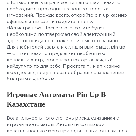
« Только начать играть же пин ап онлайн казино,
необходимо проходит несколько простых
мгновений. Прежде всего, откройте pin up казино
официальный сайт и найдите кнопку
«Регистрация». После этого, хотите будет
необходимо подтверждая свой электронный
адрес, перейдя по ссылке в письме ото казино.
Для любителей азарта и сил для выигрыша, pin up
— онлайн казино предлагает необъятную
коллекцию игр, стололазов которых каждый
найдут что-то для себе. Простота пин ап казино
вход делаю доступ к разнообразию развлечений
быстрым а удобным.
Игровые Автоматы Pin Up В
Казахстане
Волатильность – это степень риска, связанная с
игровым автоматом. Автоматы со низкой
волатильностью часто приводят к выигрышам, но с