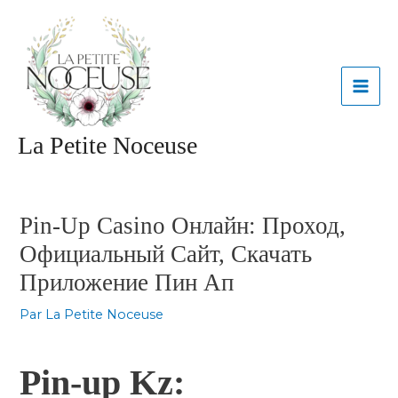
Aller
MAI
au
contenu
ME
La Petite Noceuse
Navigation
des
articles
Pin-Up Casino Онлайн: Проход,
Официальный Сайт, Скачать
Приложение Пин Ап
Par
La Petite Noceuse
Pin-up Kz: