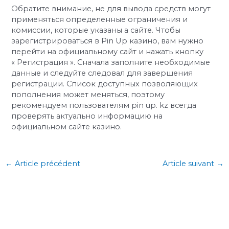
Обратите внимание, не для вывода средств могут
применяться определенные ограничения и
комиссии, которые указаны а сайте. Чтобы
зарегистрироваться в Pin Up казино, вам нужно
перейти на официальному сайт и нажать кнопку
« Регистрация ». Сначала заполните необходимые
данные и следуйте следовал для завершения
регистрации. Список доступных позволяющих
пополнения может меняться, поэтому
рекомендуем пользователям pin up. kz всегда
проверять актуально информацию на
официальном сайте казино.
←
Article précédent
Article suivant
→