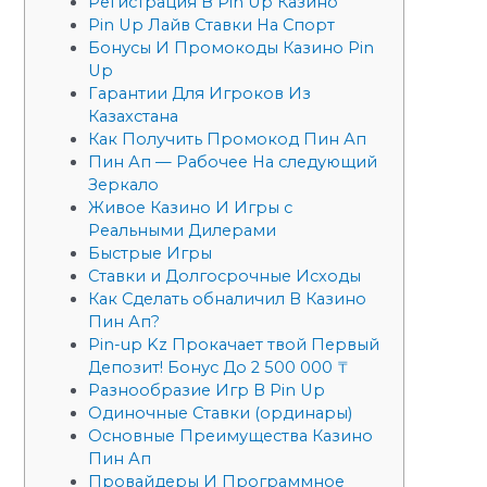
Регистрация В Pin Up Казино
Pin Up Лайв Ставки На Спорт
Бонусы И Промокоды Казино Pin
Up
Гарантии Для Игроков Из
Казахстана
Как Получить Промокод Пин Ап
Пин Ап — Рабочее На следующий
Зеркало
Живое Казино И Игры с
Реальными Дилерами
Быстрые Игры
Ставки и Долгосрочные Исходы
Как Сделать обналичил В Казино
Пин Ап?
Pin-up Kz Прокачает твой Первый
Депозит! Бонус До 2 500 000 ₸
Разнообразие Игр В Pin Up
Одиночные Ставки (ординары)
Основные Преимущества Казино
Пин Ап
Провайдеры И Программное