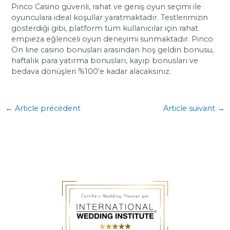
Pinco Casino güvenli, rahat ve geniş oyun seçimi ile
oyunculara ideal koşullar yaratmaktadır. Testlerimizin
gösterdiği gibi, platform tüm kullanıcılar için rahat
empieza eğlenceli oyun deneyimi sunmaktadır. Pinco
On line casino bonusları arasından hoş geldin bonusu,
haftalık para yatırma bonusları, kayıp bonusları ve
bedava dönüşleri %100‘e kadar alacaksınız.
←
Article précédent
Article suivant
→