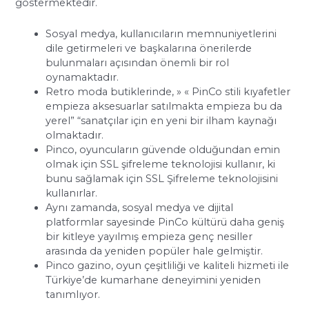
göstermektedir.
Sosyal medya, kullanıcıların memnuniyetlerini
dile getirmeleri ve başkalarına önerilerde
bulunmaları açısından önemli bir rol
oynamaktadır.
Retro moda butiklerinde, » « PinCo stili kıyafetler
empieza aksesuarlar satılmakta empieza bu da
yerel” “sanatçılar için en yeni bir ilham kaynağı
olmaktadır.
Pinco, oyuncuların güvende olduğundan emin
olmak için SSL şifreleme teknolojisi kullanır, ki
bunu sağlamak için SSL Şifreleme teknolojisini
kullanırlar.
Aynı zamanda, sosyal medya ve dijital
platformlar sayesinde PinCo kültürü daha geniş
bir kitleye yayılmış empieza genç nesiller
arasında da yeniden popüler hale gelmiştir.
Pinco gazino, oyun çeşitliliği ve kaliteli hizmeti ile
Türkiye’de kumarhane deneyimini yeniden
tanımlıyor.