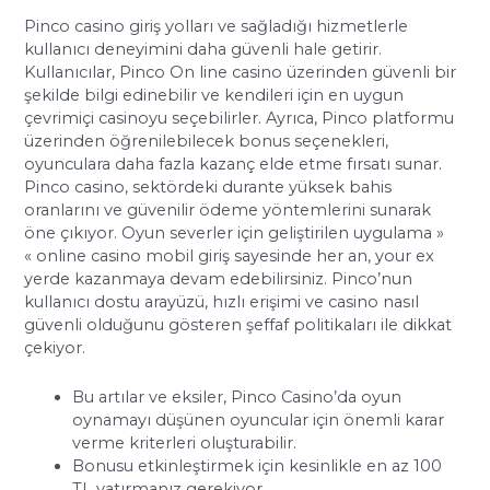
Pinco casino giriş yolları ve sağladığı hizmetlerle
kullanıcı deneyimini daha güvenli hale getirir.
Kullanıcılar, Pinco On line casino üzerinden güvenli bir
şekilde bilgi edinebilir ve kendileri için en uygun
çevrimiçi casinoyu seçebilirler. Ayrıca, Pinco platformu
üzerinden öğrenilebilecek bonus seçenekleri,
oyunculara daha fazla kazanç elde etme fırsatı sunar.
Pinco casino, sektördeki durante yüksek bahis
oranlarını ve güvenilir ödeme yöntemlerini sunarak
öne çıkıyor. Oyun severler için geliştirilen uygulama »
« online casino mobil giriş sayesinde her an, your ex
yerde kazanmaya devam edebilirsiniz. Pinco’nun
kullanıcı dostu arayüzü, hızlı erişimi ve casino nasıl
güvenli olduğunu gösteren şeffaf politikaları ile dikkat
çekiyor.
Bu artılar ve eksiler, Pinco Casino’da oyun
oynamayı düşünen oyuncular için önemli karar
verme kriterleri oluşturabilir.
Bonusu etkinleştirmek için kesinlikle en az 100
TL yatırmanız gerekiyor.