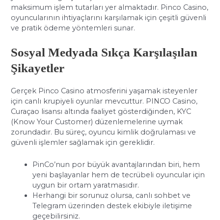
maksimum işlem tutarları yer almaktadır. Pinco Casino,
oyuncularının ihtiyaçlarını karşılamak için çeşitli güvenli
ve pratik ödeme yöntemleri sunar.
Sosyal Medyada Sıkça Karşılaşılan
Şikayetler
Gerçek Pinco Casino atmosferini yaşamak isteyenler
için canlı krupiyeli oyunlar mevcuttur. PINCO Casino,
Curaçao lisansı altında faaliyet gösterdiğinden, KYC
(Know Your Customer) düzenlemelerine uymak
zorundadır. Bu süreç, oyuncu kimlik doğrulaması ve
güvenli işlemler sağlamak için gereklidir.
PinCo’nun por büyük avantajlarından biri, hem
yeni başlayanlar hem de tecrübeli oyuncular için
uygun bir ortam yaratmasıdır.
Herhangi bir sorunuz olursa, canlı sohbet ve
Telegram üzerinden destek ekibiyle iletişime
geçebilirsiniz.