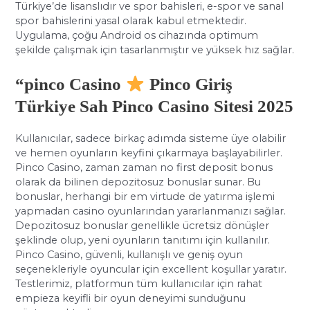
Türkiye’de lisanslıdır ve spor bahisleri, e-spor ve sanal
spor bahislerini yasal olarak kabul etmektedir.
Uygulama, çoğu Android os cihazında optimum
şekilde çalışmak için tasarlanmıştır ve yüksek hız sağlar.
“pinco Casino
Pinco Giriş
Türkiye Sah Pinco Casino Sitesi 2025
Kullanıcılar, sadece birkaç adımda sisteme üye olabilir
ve hemen oyunların keyfini çıkarmaya başlayabilirler.
Pinco Casino, zaman zaman no first deposit bonus
olarak da bilinen depozitosuz bonuslar sunar. Bu
bonuslar, herhangi bir em virtude de yatırma işlemi
yapmadan casino oyunlarından yararlanmanızı sağlar.
Depozitosuz bonuslar genellikle ücretsiz dönüşler
şeklinde olup, yeni oyunların tanıtımı için kullanılır.
Pinco Casino, güvenli, kullanışlı ve geniş oyun
seçenekleriyle oyuncular için excellent koşullar yaratır.
Testlerimiz, platformun tüm kullanıcılar için rahat
empieza keyifli bir oyun deneyimi sunduğunu