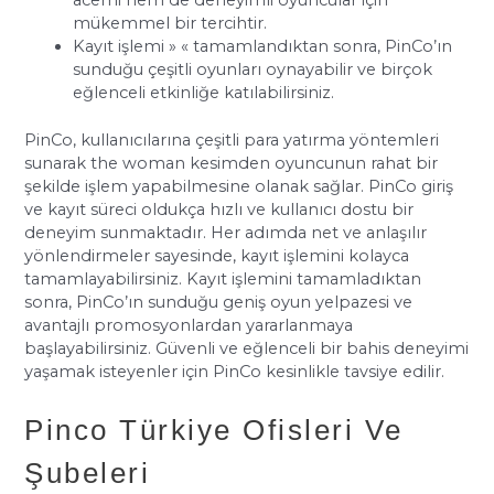
acemi hem de deneyimli oyuncular için
mükemmel bir tercihtir.
Kayıt işlemi » « tamamlandıktan sonra, PinCo’ın
sunduğu çeşitli oyunları oynayabilir ve birçok
eğlenceli etkinliğe katılabilirsiniz.
PinCo, kullanıcılarına çeşitli para yatırma yöntemleri
sunarak the woman kesimden oyuncunun rahat bir
şekilde işlem yapabilmesine olanak sağlar. PinCo giriş
ve kayıt süreci oldukça hızlı ve kullanıcı dostu bir
deneyim sunmaktadır. Her adımda net ve anlaşılır
yönlendirmeler sayesinde, kayıt işlemini kolayca
tamamlayabilirsiniz. Kayıt işlemini tamamladıktan
sonra, PinCo’ın sunduğu geniş oyun yelpazesi ve
avantajlı promosyonlardan yararlanmaya
başlayabilirsiniz. Güvenli ve eğlenceli bir bahis deneyimi
yaşamak isteyenler için PinCo kesinlikle tavsiye edilir.
Pinco Türkiye Ofisleri Ve
Şubeleri