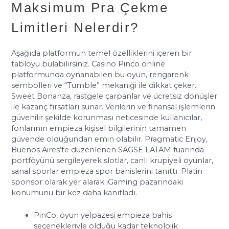
Maksimum Pra Çekme
Limitleri Nelerdir?
Aşağıda platformun temel özelliklerini içeren bir
tabloyu bulabilirsiniz. Casino Pinco online
platformunda oynanabilen bu oyun, rengarenk
sembolleri ve “Tumble” mekaniği ile dikkat çeker.
Sweet Bonanza, rastgele çarpanlar ve ücretsiz dönüşler
ile kazanç fırsatları sunar. Verilerin ve finansal işlemlerin
güvenilir şekilde korunması neticesinde kullanıcılar,
fonlarının empieza kişisel bilgilerinin tamamen
güvende olduğundan emin olabilir. Pragmatic Enjoy,
Buenos Aires’te düzenlenen SAGSE LATAM fuarında
portföyünü sergileyerek slotlar, canlı krupiyeli oyunlar,
sanal sporlar empieza spor bahislerini tanıttı. Platin
sponsor olarak yer alarak iGaming pazarındaki
konumunu bir kez daha kanıtladı.
PinCo, oyun yelpazesi empieza bahis
seçenekleriyle olduğu kadar teknolojik