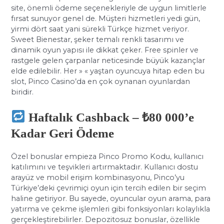
site, önemli ödeme seçenekleriyle de uygun limitlerle
fırsat sunuyor genel de. Müşteri hizmetleri yedi gün,
yirmi dört saat yani sürekli Türkçe hizmet veriyor.
Sweet Bienestar, şeker temalı renkli tasarımı ve
dinamik oyun yapısı ile dikkat çeker. Free spinler ve
rastgele gelen çarpanlar neticesinde büyük kazançlar
elde edilebilir. Her » « yaştan oyuncuya hitap eden bu
slot, Pinco Casino’da en çok oynanan oyunlardan
biridir.
Haftalık Cashback – ₺80 000’e
Kadar Geri Ödeme
Özel bonuslar empieza Pinco Promo Kodu, kullanıcı
katılımını ve teşvikleri artırmaktadır. Kullanıcı dostu
arayüz ve mobil erişim kombinasyonu, Pinco’yu
Türkiye’deki çevrimiçi oyun için tercih edilen bir seçim
haline getiriyor. Bu sayede, oyuncular oyun arama, para
yatırma ve çekme işlemleri gibi fonksiyonları kolaylıkla
gerçekleştirebilirler. Depozitosuz bonuslar, özellikle