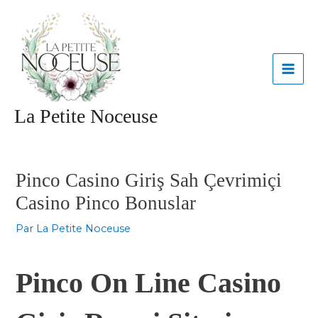
Aller
MAI
au
contenu
ME
La Petite Noceuse
Navigation
des
articles
Pinco Casino Giriş Sah Çevrimiçi
Casino Pinco Bonuslar
Par
La Petite Noceuse
Pinco On Line Casino