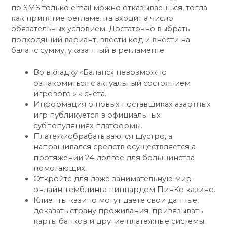
по SMS только email можно отказываешься, тогда
как принятие регламента входит а число
обязательных условием. Достаточно выбрать
подходящий вариант, ввести код и внести на
баланс сумму, указанный в регламенте.
Во вкладку «Баланс» невозможно
ознакомиться с актуальный состоянием
игрового » « счета.
Информация о новых поставщиках азартных
игр публикуется в официальных
субпопуляциях платформы.
Платежиобрабатываются шустро, а
напрашивался средств осуществляется а
протяжении 24 долгое для большинства
помогающих.
Откройте для даже занимательную мир
онлайн-гемблинга пиппардом ПинКо казино.
Клиенты казино могут даете свои данные,
доказать страну проживания, привязывать
карты банков и другие платежные системы.