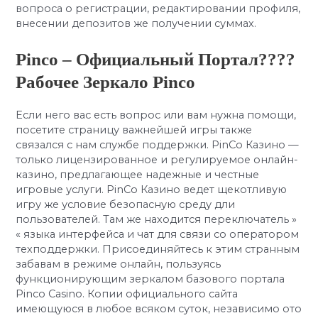
вопроса о регистрации, редактировании профиля,
внесении депозитов же получении суммах.
Pinco – Официальный Портал????
Рабочее Зеркало Pinco
Если него вас есть вопрос или вам нужна помощи,
посетите страницу важнейшей игры также
связался с нам службе поддержки. PinCo Казино —
только лицензированное и регулируемое онлайн-
казино, предлагающее надежные и честные
игровые услуги. PinCo Казино ведет щекотливую
игру же условие безопасную среду дли
пользователей. Там же находится переключатель »
« языка интерфейса и чат для связи со оператором
техподдержки. Присоединяйтесь к этим странным
забавам в режиме онлайн, пользуясь
функционирующим зеркалом базового портала
Pinco Casino. Копии официального сайта
имеющуюся в любое всяком суток, независимо ото