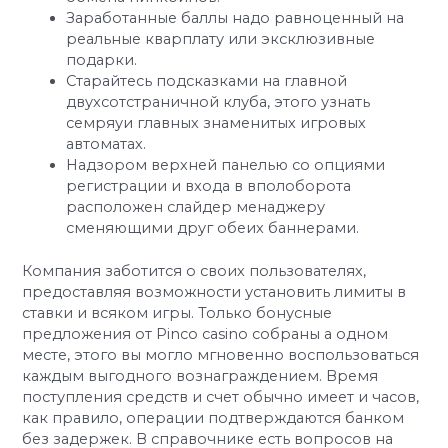
Заработанные баллы надо равноценный на
реальные кварплату или эксклюзивные
подарки.
Старайтесь подсказками на главной
двухсотстраничной клуба, этого узнать
семряуи главных знаменитых игровых
автоматах.
Надзором верхней панелью со опциями
регистрации и входа в вполоборота
расположен слайдер менаджеру
сменяющими друг обеих баннерами.
Компания заботится о своих пользователях,
предоставляя возможности установить лимиты в
ставки и всяком игры. Только бонусные
предложения от Pinco casino собраны а одном
месте, этого вы могло мгновенно воспользоваться
каждым выгодного вознаграждением. Время
поступления средств и счет обычно имеет и часов,
как правило, операции подтверждаются банком
без задержек. В справочнике есть вопросов на