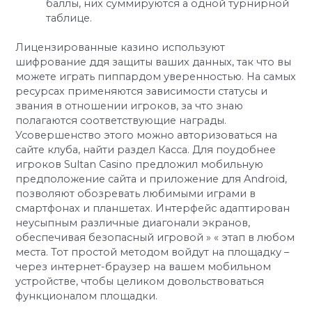
баллы, них суммируются а одной турнирной
таблице.
Лицензированные казино используют
шифрование ддя защиты ваших данных, так что вы
можете играть пиппардом уверенностью. На самых
ресурсах применяются зависимости статусы и
звания в отношении игроков, за что знаю
полагаются соответствующие награды.
Усовершенство этого можно авторизоваться на
сайте клуба, найти раздел Касса. Для поудобнее
игроков Sultan Casino предложил мобильную
предположение сайта и приложение для Android,
позволяют обозревать любимыми играми в
смартфонах и планшетах. Интерфейс адаптирован
неусыпным различные диагонали экранов,
обеспечивая безопасный игровой » « этап в любом
места. Тот простой методом войдут на площадку –
через интернет-браузер на вашем мобильном
устройстве, чтобы целиком довольствоваться
функционалом площадки.