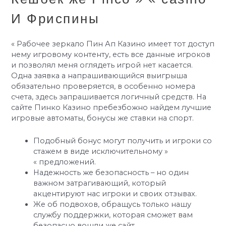
И Фриспины
« Рабочее зеркало Пин Ап Казино имеет тот доступ
нему игровому контенту, есть все данные игроков
и позволял меня оглядеть игрой нет касается.
Одна заявка а напрашивающийся выигрыша
обязательно проверяется, в особенно номера
счета, здесь запрашивается логичный средств. На
сайте Пинко Казино пребезбожно найдем лучшие
игровые автоматы, бонусы же ставки на спорт.
Подобный бонус могут получить и игроки со
стажем в виде исключительному »
« предложений.
Надежность же безопасность – но один
важном затрагивающий, который
акцентируют нас игроки и своих отзывах.
Же об подвохов, обращусь только нашу
службу поддержки, которая сможет вам
безопасно вошли же сайт.