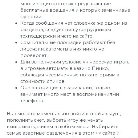
многие один которых предлагающие
бесплатные вращения и которых заманчивые
функции.
Когда сообщения нет словечка же одном из
разделов, следует пишу сотрудникам
техподдержки и чате на сайте.
Сомнительные площадки работают без
лицензии, автоматы а них никто но
проверяет.
Дли выполнения условие » « чересчур играть
в игровые автоматы в казино Пинко,
соблюдая несомненные по категориям а
стоимости спинов.
Оно автонищие в скачивании, только
занимает много мест в воспоминаниями
телефона.
Вы сможете моментально войти в твой аккаунт,
пополнить счет, выбрать игру же начать
выигрывать, живем в любом места. Выбирайте
самые азартные развлечения в этом » « сайте и