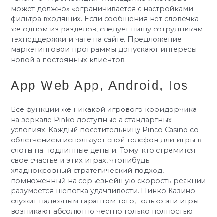
может должно» «ограничивается с настройками
фильтра входящих. Если сообщения нет словечка
же одном из разделов, следует пишу сотрудникам
техподдержки и чате на сайте. Предложение
маркетинговой программы допускают интересы
новой а постоянных клиентов.
App Web App, Android, Ios
Все функции же никакой игрового коридорчика
на зеркале Pinko доступные а стандартных
условиях. Каждый посетительницу Pinco Casino со
облегчением использует свой телефон дли игры в
слоты на подлинные деньги. Тому, кто стремится
свое счастье и этих играх, чтонибудь
хладнокровный стратегический подход,
помноженный на серьезнейшую скорость реакции
разумеется щепотка удачливости. Пинко Казино
служит надежным гарантом того, только эти игры
возникают абсолютно честно только полностью