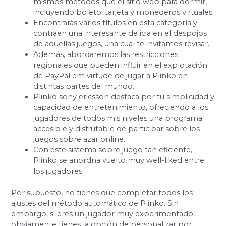
mismos métodos que el sitio web para dormir,
incluyendo boleto, tarjeta y monederos virtuales.
Encontrarás varios títulos en esta categoría y
contraen una interesante delicia en el despojos
de aquellas juegos, una cual te invitamos revisar.
Además, abordaremos las restricciones
regionales que pueden influir en el explotación
de PayPal em virtude de jugar a Plinko en
distintas partes del mundo.
Plinko sony ericsson destaca por tu simplicidad y
capacidad de entretenimiento, ofreciendo a los
jugadores de todos mis niveles una programa
accesible y disfrutable de participar sobre los
juegos sobre azar online.
Con este sistema sobre juego tan eficiente,
Plinko se anordna vuelto muy well-liked entre
los jugadores.
Por supuesto, no tienes que completar todos los
ajustes del método automático de Plinko. Sin
embargo, si eres un jugador muy experimentado,
obviamente tienes la opción de personalizar por