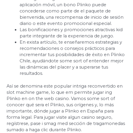
aplicación móvil, un bono Plinko puede
concederse como parte de el paquete de
bienvenida, una recompensa de inicio de sesión
diario o este evento promocional especial.
Las bonificaciones y promociones atractivas kid
parte integrante de la experiencia de juego.
En exista artículo, te enseñaremos estrategias y
recomendaciones o consejos prácticos para
incrementar tus posibilidades de éxito en Plinko
Chile, ayudándote some sort of entender mejor
las dinámicas del placer y a superarse tus
resultados.
Así se denomina este popular intriga reconvertido en
slot machine game, lo que em permite jugar ing
Plinko en on the web casino. Vamos some sort of
conocer qué sera el Plinko, sus orígenes y, lo más
importante, dónde jugar a Plinko en España para
forma legal. Para jugar visite algun casino seguro,
regístrese, pase i smag med sección de tragamonedas
sumado a haga clic durante Plinko.