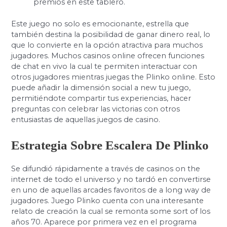
premios en este tablero.
Este juego no solo es emocionante, estrella que
también destina la posibilidad de ganar dinero real, lo
que lo convierte en la opción atractiva para muchos
jugadores. Muchos casinos online ofrecen funciones
de chat en vivo la cual te permiten interactuar con
otros jugadores mientras juegas the Plinko online. Esto
puede añadir la dimensión social a new tu juego,
permitiéndote compartir tus experiencias, hacer
preguntas con celebrar las victorias con otros
entusiastas de aquellas juegos de casino.
Estrategia Sobre Escalera De Plinko
Se difundió rápidamente a través de casinos on the
internet de todo el universo y no tardó en convertirse
en uno de aquellas arcades favoritos de a long way de
jugadores. Juego Plinko cuenta con una interesante
relato de creación la cual se remonta some sort of los
años 70. Aparece por primera vez en el programa