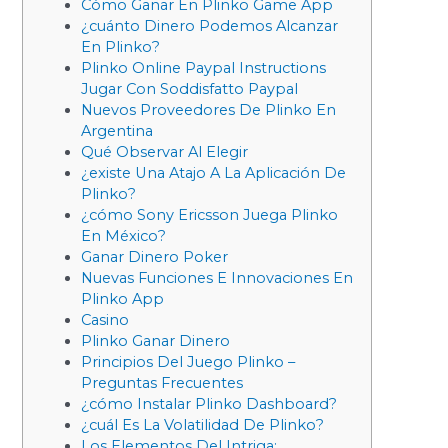
Cómo Ganar En Plinko Game App
¿cuánto Dinero Podemos Alcanzar
En Plinko?
Plinko Online Paypal Instructions
Jugar Con Soddisfatto Paypal
Nuevos Proveedores De Plinko En
Argentina
Qué Observar Al Elegir
¿existe Una Atajo A La Aplicación De
Plinko?
¿cómo Sony Ericsson Juega Plinko
En México?
Ganar Dinero Poker
Nuevas Funciones E Innovaciones En
Plinko App
Casino
Plinko Ganar Dinero
Principios Del Juego Plinko –
Preguntas Frecuentes
¿cómo Instalar Plinko Dashboard?
¿cuál Es La Volatilidad De Plinko?
Los Elementos Del Intriga: