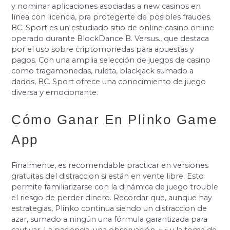
y nominar aplicaciones asociadas a new casinos en
línea con licencia, pra protegerte de posibles fraudes.
BC. Sport es un estudiado sitio de online casino online
operado durante BlockDance B. Versus., que destaca
por el uso sobre criptomonedas para apuestas y
pagos. Con una amplia selección de juegos de casino
como tragamonedas, ruleta, blackjack sumado a
dados, BC. Sport ofrece una conocimiento de juego
diversa y emocionante.
Cómo Ganar En Plinko Game
App
Finalmente, es recomendable practicar en versiones
gratuitas del distraccion si están en vente libre. Esto
permite familiarizarse con la dinámica de juego trouble
el riesgo de perder dinero. Recordar que, aunque hay
estrategias, Plinko continua siendo un distraccion de
azar, sumado a ningún una fórmula garantizada para