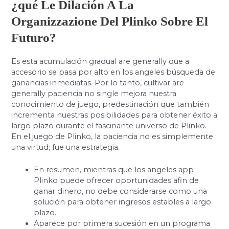
¿qué Le Dilación A La
Organizzazione Del Plinko Sobre El
Futuro?
Es esta acumulación gradual are generally que a
accesorio se pasa por alto en los angeles búsqueda de
ganancias inmediatas. Por lo tanto, cultivar are
generally paciencia no single mejora nuestra
conocimiento de juego, predestinación que también
incrementa nuestras posibilidades para obtener éxito a
largo plazo durante el fascinante universo de Plinko.
En el juego de Plinko, la paciencia no es simplemente
una virtud; fue una estrategia.
En resumen, mientras que los angeles app
Plinko puede ofrecer oportunidades afin de
ganar dinero, no debe considerarse como una
solución para obtener ingresos estables a largo
plazo.
Aparece por primera sucesión en un programa