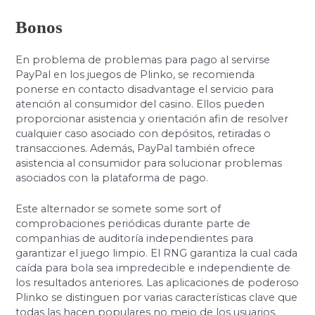
Bonos
En problema de problemas para pago al servirse
PayPal en los juegos de Plinko, se recomienda
ponerse en contacto disadvantage el servicio para
atención al consumidor del casino. Ellos pueden
proporcionar asistencia y orientación afin de resolver
cualquier caso asociado con depósitos, retiradas o
transacciones. Además, PayPal también ofrece
asistencia al consumidor para solucionar problemas
asociados con la plataforma de pago.
Este alternador se somete some sort of
comprobaciones periódicas durante parte de
companhias de auditoría independientes para
garantizar el juego limpio. El RNG garantiza la cual cada
caída para bola sea impredecible e independiente de
los resultados anteriores. Las aplicaciones de poderoso
Plinko se distinguen por varias características clave que
todas las hacen populares no meio de los usuarios.