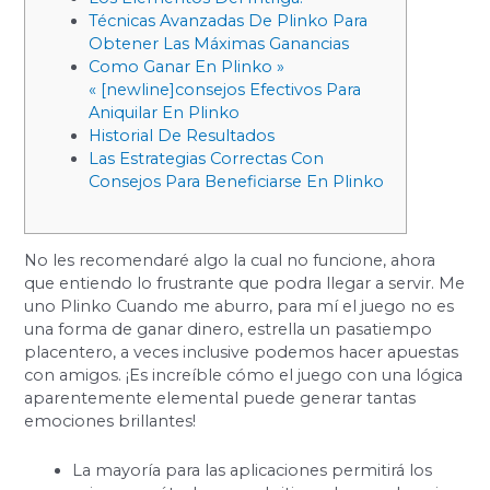
Técnicas Avanzadas De Plinko Para
Obtener Las Máximas Ganancias
Como Ganar En Plinko »
« [newline]consejos Efectivos Para
Aniquilar En Plinko
Historial De Resultados
Las Estrategias Correctas Con
Consejos Para Beneficiarse En Plinko
No les recomendaré algo la cual no funcione, ahora
que entiendo lo frustrante que podra llegar a servir. Me
uno Plinko Cuando me aburro, para mí el juego no es
una forma de ganar dinero, estrella un pasatiempo
placentero, a veces inclusive podemos hacer apuestas
con amigos. ¡Es increíble cómo el juego con una lógica
aparentemente elemental puede generar tantas
emociones brillantes!
La mayoría para las aplicaciones permitirá los