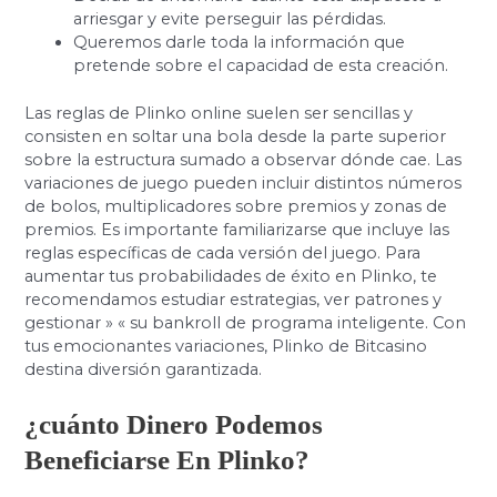
arriesgar y evite perseguir las pérdidas.
Queremos darle toda la información que
pretende sobre el capacidad de esta creación.
Las reglas de Plinko online suelen ser sencillas y
consisten en soltar una bola desde la parte superior
sobre la estructura sumado a observar dónde cae. Las
variaciones de juego pueden incluir distintos números
de bolos, multiplicadores sobre premios y zonas de
premios. Es importante familiarizarse que incluye las
reglas específicas de cada versión del juego. Para
aumentar tus probabilidades de éxito en Plinko, te
recomendamos estudiar estrategias, ver patrones y
gestionar » « su bankroll de programa inteligente. Con
tus emocionantes variaciones, Plinko de Bitcasino
destina diversión garantizada.
¿cuánto Dinero Podemos
Beneficiarse En Plinko?