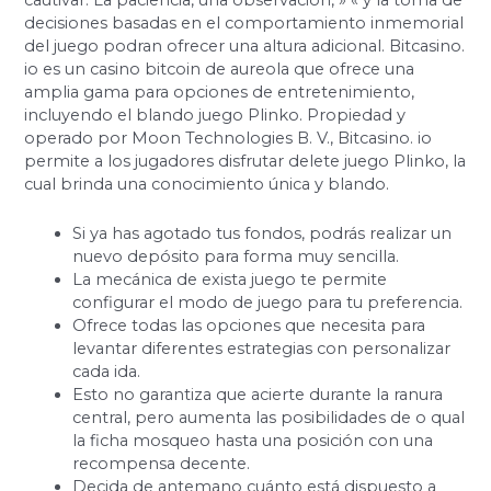
cautivar. La paciencia, una observación, » « y la toma de
decisiones basadas en el comportamiento inmemorial
del juego podran ofrecer una altura adicional. Bitcasino.
io es un casino bitcoin de aureola que ofrece una
amplia gama para opciones de entretenimiento,
incluyendo el blando juego Plinko. Propiedad y
operado por Moon Technologies B. V., Bitcasino. io
permite a los jugadores disfrutar delete juego Plinko, la
cual brinda una conocimiento única y blando.
Si ya has agotado tus fondos, podrás realizar un
nuevo depósito para forma muy sencilla.
La mecánica de exista juego te permite
configurar el modo de juego para tu preferencia.
Ofrece todas las opciones que necesita para
levantar diferentes estrategias con personalizar
cada ida.
Esto no garantiza que acierte durante la ranura
central, pero aumenta las posibilidades de o qual
la ficha mosqueo hasta una posición con una
recompensa decente.
Decida de antemano cuánto está dispuesto a