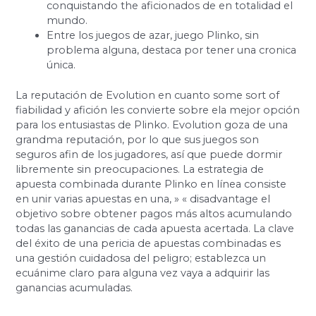
conquistando the aficionados de en totalidad el
mundo.
Entre los juegos de azar, juego Plinko, sin
problema alguna, destaca por tener una cronica
única.
La reputación de Evolution en cuanto some sort of
fiabilidad y afición les convierte sobre ela mejor opción
para los entusiastas de Plinko. Evolution goza de una
grandma reputación, por lo que sus juegos son
seguros afin de los jugadores, así que puede dormir
libremente sin preocupaciones. La estrategia de
apuesta combinada durante Plinko en línea consiste
en unir varias apuestas en una, » « disadvantage el
objetivo sobre obtener pagos más altos acumulando
todas las ganancias de cada apuesta acertada. La clave
del éxito de una pericia de apuestas combinadas es
una gestión cuidadosa del peligro; establezca un
ecuánime claro para alguna vez vaya a adquirir las
ganancias acumuladas.