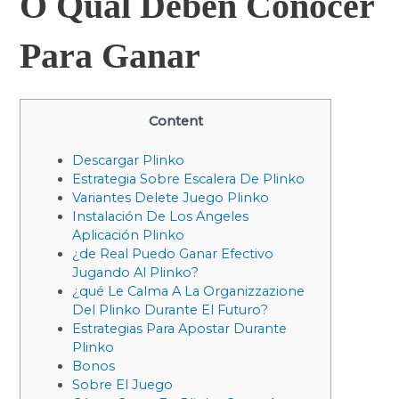
O Qual Deben Conocer
Para Ganar
Content
Descargar Plinko
Estrategia Sobre Escalera De Plinko
Variantes Delete Juego Plinko
Instalación De Los Angeles
Aplicación Plinko
¿de Real Puedo Ganar Efectivo
Jugando Al Plinko?
¿qué Le Calma A La Organizzazione
Del Plinko Durante El Futuro?
Estrategias Para Apostar Durante
Plinko
Bonos
Sobre El Juego