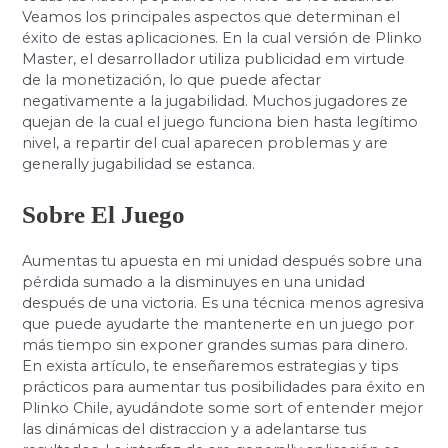
Veamos los principales aspectos que determinan el
éxito de estas aplicaciones. En la cual versión de Plinko
Master, el desarrollador utiliza publicidad em virtude
de la monetización, lo que puede afectar
negativamente a la jugabilidad. Muchos jugadores ze
quejan de la cual el juego funciona bien hasta legítimo
nivel, a repartir del cual aparecen problemas y are
generally jugabilidad se estanca.
Sobre El Juego
Aumentas tu apuesta en mi unidad después sobre una
pérdida sumado a la disminuyes en una unidad
después de una victoria. Es una técnica menos agresiva
que puede ayudarte the mantenerte en un juego por
más tiempo sin exponer grandes sumas para dinero.
En exista artículo, te enseñaremos estrategias y tips
prácticos para aumentar tus posibilidades para éxito en
Plinko Chile, ayudándote some sort of entender mejor
las dinámicas del distraccion y a adelantarse tus