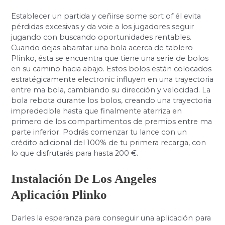
Establecer un partida y ceñirse some sort of él evita
pérdidas excesivas y da voie a los jugadores seguir
jugando con buscando oportunidades rentables.
Cuando dejas abaratar una bola acerca de tablero
Plinko, ésta se encuentra que tiene una serie de bolos
en su camino hacia abajo. Estos bolos están colocados
estratégicamente electronic influyen en una trayectoria
entre ma bola, cambiando su dirección y velocidad. La
bola rebota durante los bolos, creando una trayectoria
impredecible hasta que finalmente aterriza en
primero de los compartimentos de premios entre ma
parte inferior. Podrás comenzar tu lance con un
crédito adicional del 100% de tu primera recarga, con
lo que disfrutarás para hasta 200 €.
Instalación De Los Angeles
Aplicación Plinko
Darles la esperanza para conseguir una aplicación para