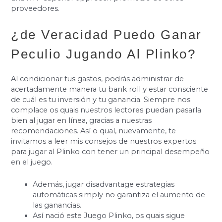
proveedores.
¿de Veracidad Puedo Ganar
Peculio Jugando Al Plinko?
Al condicionar tus gastos, podrás administrar de
acertadamente manera tu bank roll y estar consciente
de cuál es tu inversión y tu ganancia. Siempre nos
complace os quais nuestros lectores puedan pasarla
bien al jugar en línea, gracias a nuestras
recomendaciones. Así o qual, nuevamente, te
invitamos a leer mis consejos de nuestros expertos
para jugar al Plinko con tener un principal desempeño
en el juego.
Además, jugar disadvantage estrategias
automáticas simply no garantiza el aumento de
las ganancias.
Así nació este Juego Plinko, os quais sigue