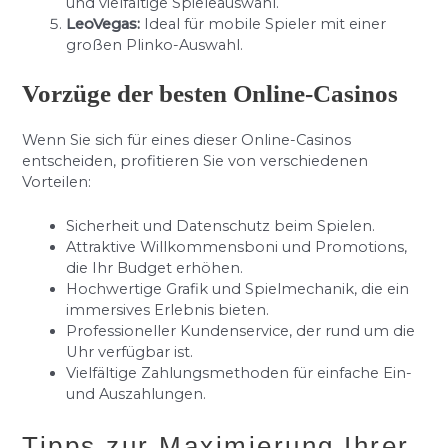
und vielfältige Spieleauswahl.
LeoVegas:
Ideal für mobile Spieler mit einer
großen Plinko-Auswahl.
Vorzüge der besten Online-Casinos
Wenn Sie sich für eines dieser Online-Casinos
entscheiden, profitieren Sie von verschiedenen
Vorteilen:
Sicherheit und Datenschutz beim Spielen.
Attraktive Willkommensboni und Promotions,
die Ihr Budget erhöhen.
Hochwertige Grafik und Spielmechanik, die ein
immersives Erlebnis bieten.
Professioneller Kundenservice, der rund um die
Uhr verfügbar ist.
Vielfältige Zahlungsmethoden für einfache Ein-
und Auszahlungen.
Tipps zur Maximierung Ihrer