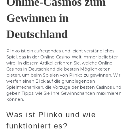
Online-Casinos zum
Gewinnen in
Deutschland
Plinko ist ein aufregendes und leicht verständliches
Spiel, das in der Online-Casino-Welt immer beliebter
wird. In diesem Artikel erfahren Sie, welche Online-
Casinos in Deutschland die besten Möglichkeiten
bieten, um beim Spielen von Plinko zu gewinnen. Wir
werfen einen Blick auf die grundlegenden
Spielmechaniken, die Vorzüge der besten Casinos und
geben Tipps, wie Sie Ihre Gewinnchancen maximieren
können.
Was ist Plinko und wie
funktioniert es?