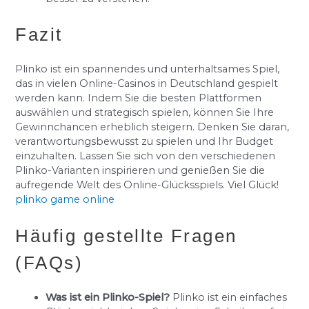
Fazit
Plinko ist ein spannendes und unterhaltsames Spiel,
das in vielen Online-Casinos in Deutschland gespielt
werden kann. Indem Sie die besten Plattformen
auswählen und strategisch spielen, können Sie Ihre
Gewinnchancen erheblich steigern. Denken Sie daran,
verantwortungsbewusst zu spielen und Ihr Budget
einzuhalten. Lassen Sie sich von den verschiedenen
Plinko-Varianten inspirieren und genießen Sie die
aufregende Welt des Online-Glücksspiels. Viel Glück!
plinko game online
Häufig gestellte Fragen
(FAQs)
Was ist ein Plinko-Spiel?
Plinko ist ein einfaches