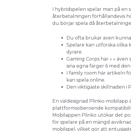
I hybridspelen spelar man på en s
återbetalningen förhållandevis hö
du börjar spela då återbetalningen
Du ofta brukar även kunna vä
Spelare kan utforska olika 
dyrare.
Gaming Corps har » « även sp
sina egna färger 6 med den
I family room här artikeln f
kan spela online.
Den viktigaste skillnaden i P
En väldesignad Plinko-mobilapp är
plattformsoberoende kompatibilite
Mobilappen Plinko utökar det popu
för spelare på en mängd avviknad
mobilspel, vilket gör att entusia