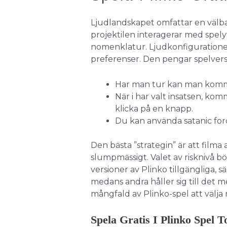
Ljudlandskapet omfattar en välb
projektilen interagerar med spelyta
nomenklatur. Ljudkonfigurationen
preferenser. Den pengar spelvers
Har man tur kan man komma 
När i har valt insatsen, kom
klicka på en knapp.
Du kan använda satanic force
Den bästa ”strategin” är att filma a
slumpmässigt. Valet av risknivå bör
versioner av Plinko tillgängliga, 
medans andra håller sig till det m
mångfald av Plinko-spel att välja 
Spela Gratis I Plinko Spel