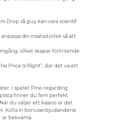
m Drop så guy kan vara scientif
 anpassa din insatsstorlek så att
e omgång, vilket skapar förtroende
 Price Is Right”, där det va ett
er. I spelet Pine regarding
pplista finner du fem perfekt
När du väljer ett kasino är det
erhet. Kolla in bonuserbjudandena
r är bekväma.