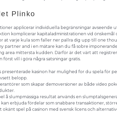
et Plinko
oner applicerar individuella begränsningar avseende u
ktion komplicerar kapitaladministrationen vid önskemål o
t varje kula som faller ner pallra dig upp till one th
r my partner and i en mätare kan du få sobre imponerande 2
ving area mittersta kudden. Därför är det värt att registrer
örst vill i göra några satsningar gratis.
 presenterade kasinon har mulighed for du spela för pen
vsett belopp.
verantörer som skapar demoversioner av både video pok
dukter.
 spel å slumpmässiga resultat används en slumptalsgenera
 kan erbjuda fördelar som snabbare transaktioner, stör
tt okänt spel på casinon med svensk licens och alternative