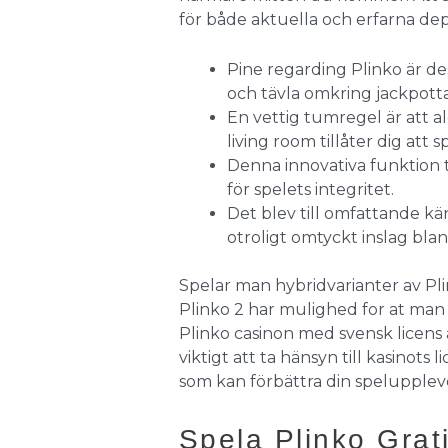
för både aktuella och erfarna dep
Pine regarding Plinko är d
och tävla omkring jackpotta
En vettig tumregel är att ald
living room tillåter dig att 
Denna innovativa funktion ti
för spelets integritet.
Det blev till omfattande kä
otroligt omtyckt inslag blan
Spelar man hybridvarianter av Pl
Plinko 2 har mulighed for at man t
Plinko casinon med svensk licens at
viktigt att ta hänsyn till kasinots
som kan förbättra din speluppleve
Spela Plinko Grat