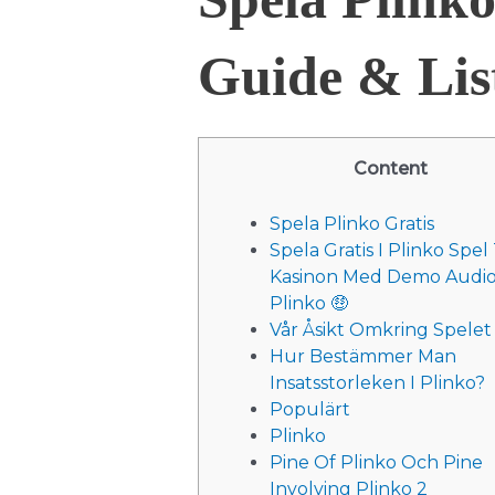
Guide & Lis
Content
Spela Plinko Gratis
Spela Gratis I Plinko Spe
Kasinon Med Demo Audio
Plinko 🤑
Vår Åsikt Omkring Spelet
Hur Bestämmer Man
Insatsstorleken I Plinko?
Populärt
Plinko
Pine Of Plinko Och Pine
Involving Plinko 2