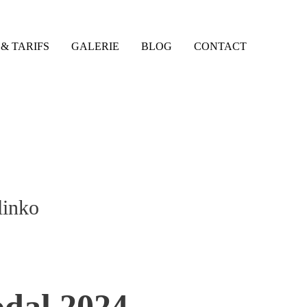
& TARIFS
GALERIE
BLOG
CONTACT
linko
odal 2024