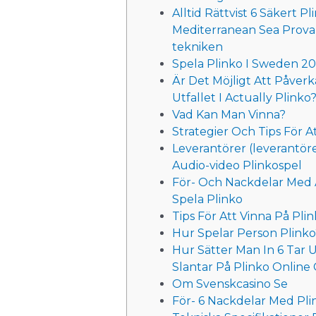
Alltid Rättvist 6 Säkert P
Mediterranean Sea Provab
tekniken
Spela Plinko I Sweden 2
Är Det Möjligt Att Påverk
Utfallet I Actually Plinko
Vad Kan Man Vinna?
Strategier Och Tips För A
Leverantörer (leverantör
Audio-video Plinkospel
För- Och Nackdelar Med 
Spela Plinko
Tips För Att Vinna På Pli
Hur Spelar Person Plinko
Hur Sätter Man In 6 Tar 
Slantar På Plinko Online 
Om Svenskcasino Se
För- 6 Nackdelar Med Pli