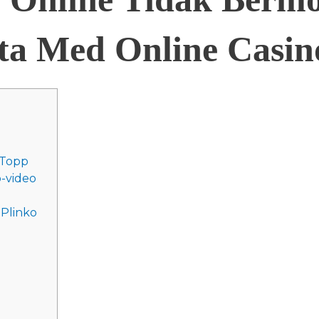
ta Med Online Casin
l Topp
-video
 Plinko