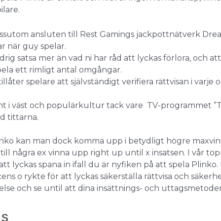
ilare.
essutom ansluten till Rest Gamings jackpottnätverk Drea
r när guy spelar.
rig satsa mer än vad ni har råd att lyckas förlora, och att
spela ett rimligt antal omgångar.
llåter spelare att självständigt verifiera rättvisan i varj
nt i väst och populärkultur tack vare TV-programmet ”The
d tittarna.
inko kan man dock komma upp i betydligt högre maxvinst
ill några ex vinna upp right up until x insatsen. I vår to
t lyckas spana in ifall du är nyfiken på att spela Plinko. 
 licens o rykte för att lyckas säkerställa rättvisa och säk
lse och se until att dina insättnings- och uttagsmetode
is