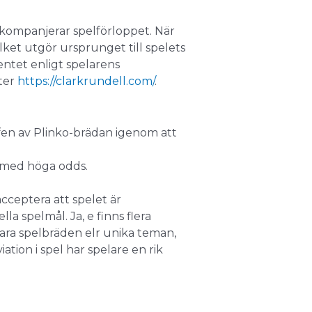
kompanjerar spelförloppet. När
ilket utgör ursprunget till spelets
ntet enligt spelarens
ter
https://clarkrundell.com/
.
effen av Plinko-brädan igenom att
na med höga odds.
 acceptera att spelet är
la spelmål. Ja, e finns flera
sbara spelbräden elr unika teman,
tion i spel har spelare en rik