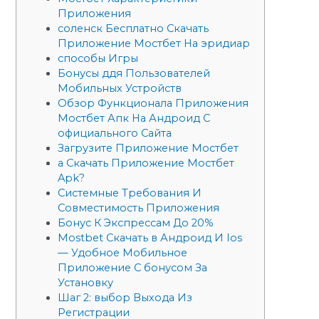
Приложения
соленск Бесплатно Скачать
Приложение Мостбет На эридиар
способы Игры
Бонусы ддя Пользователей
Мобильных Устройств
Обзор Функционала Приложения
Мостбет Апк На Андроид С
официального Сайта
Загрузите Приложение Мостбет
а Скачать Приложение Мостбет
Apk?
Системные Требования И
Совместимость Приложения
Бонус К Экспрессам До 20%
Mostbet Скачать в Андроид И Ios
— Удобное Мобильное
Приложение С бонусом За
Установку
Шаг 2: выбор Выхода Из
Регистрации