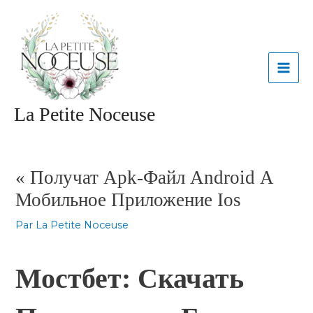
Aller
MAI
au
contenu
ME
La Petite Noceuse
Navigation
des
articles
« Получат Apk-Файл Android А
Мобильное Приложение Ios
Par
La Petite Noceuse
Мостбет: Скачать