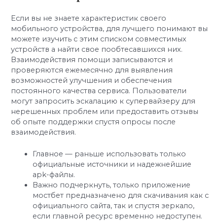
Если вы не знаете характеристик своего
мобильного устройства, для лучшего понимают вы
можете изучить с этим списком совместимых
устройств а найти свое пообтесавшихся них.
Взаимодействия помощи записываются и
проверяются ежемесячно для выявления
возможностей улучшения и обеспечения
постоянного качества сервиса. Пользователи
могут запросить эскалацию к супервайзеру для
нерешенных проблем или предоставить отзывы
об опыте поддержки спустя опросы после
взаимодействия.
Главное — раньше использовать только
официальные источники и надежнейшие
apk-файлы.
Важно подчеркнуть, только приложение
мостбет предназначено для скачивания как с
официального сайта, так и спустя зеркало,
если главной ресурс временно недоступен.