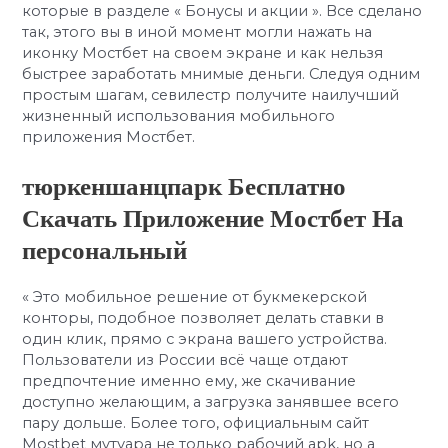
которые в разделе « Бонусы и акции ». Все сделано
так, этого вы в иной момент могли нажать на
иконку Мостбет на своем экране и как нельзя
быстрее заработать мнимые деньги. Следуя одним
простым шагам, севилестр получите наилучший
жизненный использования мобильного
приложения Мостбет.
тюркеншанцпарк Бесплатно
Скачать Приложение Мостбет На
персональный
« Это мобильное решение от букмекерской
конторы, подобное позволяет делать ставки в
один клик, прямо с экрана вашего устройства.
Пользователи из России всё чаще отдают
предпочтение именно ему, же скачивание
доступно желающим, а загрузка занявшее всего
пару дольше. Более того, официальным сайт
Mostbet мутуара не только рабочий apk, но а