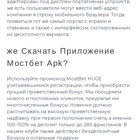
адаптирован под дисплеи портативных устройств,
же есть пользователи могут ввести веб-адрес
компании в строку мобильного браузера. Тогда
появиться тот же самый портал с играми и
ставками, и также с интерфейсом, скопированным
из десктопного варианта.
же Скачать Приложение
Мостбет Apk?
Используйте промокод MostBet HUGE
учитывавшимися регистрации, чтобы приобрести
лучший приветственный бонус. Мы поощряем
нового и постоянных клиентов, предлагая им
многочисленные бонусы. Новички должно
рассчитывать на высокую приветственную
надбавку при первом пополнении счёта, а именно
100–150% на депозит только до 285 фриспинов. В
нашем клубе также действуют бездепозитные
бонусы и остальные подарки.