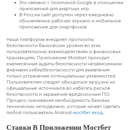
Это связано с политикой Google в отношении
приложений для азартных игр.
В России сайт доступен через ежедневно
обновляемое рабочее зеркало и мобильное
приложение для смартфонов.
Наша платформа внедряет протоколы
безопасности банковских уровня во этих
пользовательских взаимодействиях и финансовых
транзакциях. Приложение Mostbet проходит
ежемесячные аудиты безопасности независимыми
фирмами кибербезопасности для выявления
только устранения потенциальных уязвимостей.
Пользователям следует обходиться загрузки из
официальные источников во избегать рисков
безопасности и заражения вредоносным ПО.
Процесс скачивания необходимость базовых
технических неподвижно, которые может сделать
любой пользователь Android
мостбет вход
.
Ставки В Приложении Мостбет