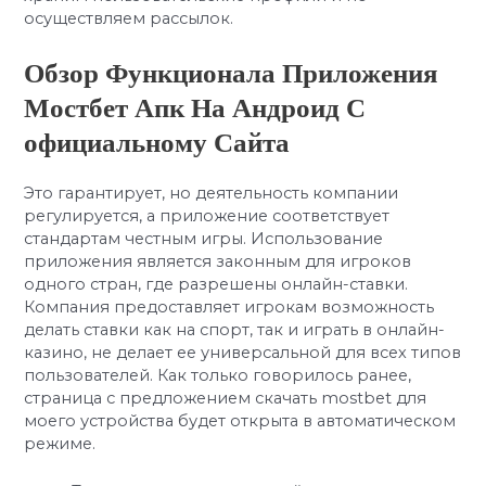
осуществляем рассылок.
Обзор Функционала Приложения
Мостбет Апк На Андроид С
официальному Сайта
Это гарантирует, но деятельность компании
регулируется, а приложение соответствует
стандартам честным игры. Использование
приложения является законным для игроков
одного стран, где разрешены онлайн-ставки.
Компания предоставляет игрокам возможность
делать ставки как на спорт, так и играть в онлайн-
казино, не делает ее универсальной для всех типов
пользователей. Как только говорилось ранее,
страница с предложением скачать mostbet для
моего устройства будет открыта в автоматическом
режиме.