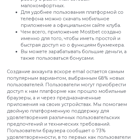
малокомфортных.
Для удобнее пользования платформой со
телефона можно скачать мобильное
приложение а официальном сайте клуба.
Чем всего, приложение Mostbet создано
именно для того, чтобы иметь простой и
быстрая доступ ко о функциям букмекера.
Вы можете зарабатывать большие деньги, а
также пользоваться бонусами.
Создание аккаунта вскоре email остается самым
популярным вариантом, выбранным 68% новых
пользователей. Пользователи могут приобрести
доступ к нам платформе как прошло мобильные
браузеры, а и через предназначенные
приложения на своих устройствах. Мы помогаем
двойную платформенную поддержку для
удовлетворения различных пользовательских
предпочтений и технических требований.
Пользователи браузера сообщает о 73%
удовлетворенности, в то первых как пользователи