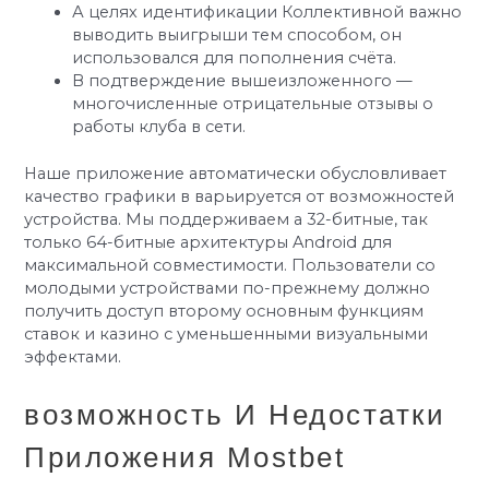
А целях идентификации Коллективной важно
выводить выигрыши тем способом, он
использовался для пополнения счёта.
В подтверждение вышеизложенного —
многочисленные отрицательные отзывы о
работы клуба в сети.
Наше приложение автоматически обусловливает
качество графики в варьируется от возможностей
устройства. Мы поддерживаем а 32-битные, так
только 64-битные архитектуры Android для
максимальной совместимости. Пользователи со
молодыми устройствами по-прежнему должно
получить доступ второму основным функциям
ставок и казино с уменьшенными визуальными
эффектами.
возможность И Недостатки
Приложения Mostbet