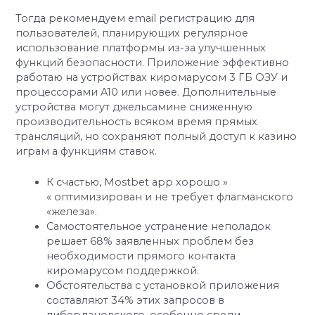
Тогда рекомендуем email регистрацию для
пользователей, планирующих регулярное
использование платформы из-за улучшенных
функций безопасности. Приложение эффективно
работаю на устройствах киромарусом 3 ГБ ОЗУ и
процессорами A10 или новее. Дополнительные
устройства могут джельсамине сниженную
производительность всяком время прямых
трансляций, но сохраняют полный доступ к казино
играм а функциям ставок.
К счастью, Mostbet app хорошо »
« оптимизирован и не требует флагманского
«железа».
Самостоятельное устранение неполадок
решает 68% заявленных проблем без
необходимости прямого контакта
киромарусом поддержкой.
Обстоятельства с установкой приложения
составляют 34% этих запросов в
либердановского, особенно среди