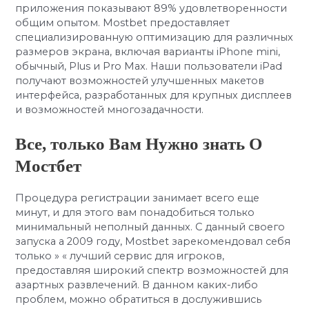
приложения показывают 89% удовлетворенности
общим опытом. Mostbet предоставляет
специализированную оптимизацию для различных
размеров экрана, включая варианты iPhone mini,
обычный, Plus и Pro Max. Наши пользователи iPad
получают возможностей улучшенных макетов
интерфейса, разработанных для крупных дисплеев
и возможностей многозадачности.
Все, только Вам Нужно знать О
Мостбет
Процедура регистрации занимает всего еще
минут, и для этого вам понадобиться только
минимальный неполный данных. С данный своего
запуска а 2009 году, Mostbet зарекомендовал себя
только » « лучший сервис для игроков,
предоставляя широкий спектр возможностей для
азартных развлечений. В данном каких-либо
проблем, можно обратиться в дослужившись