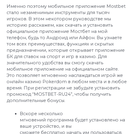
Именно поэтому мобильное приложение Mostbet
стало незаменимым инструменты для тысяч
игроков. В этом некотором руководстве мы
историю расскажем, как скачать и установить
официальное приложение Мостбет на мой
телефон, будь то Андроид или Айфон. Вы узнаете
том всех преимуществах, функциях и скрытых
предназначении, которые открывает приложение
БК для ставок на спорт и игр в казино. Для
значительного удобства вы смогу скачать
мобильное приложение на официальном сайте.
Это позволяет мгновенно наслаждаться игрой же
онлайн казино Pokerdom в любом места и в любое
время. При регистрации не забудьте установить
промокод “MOSTBET-RU24”, чтобы получить
дополнительные бонусы.
Вскоре несколько
мгновений программа будет установлено на
ваше устройство, и вы
сможете бесплатно начать им пользоваться.